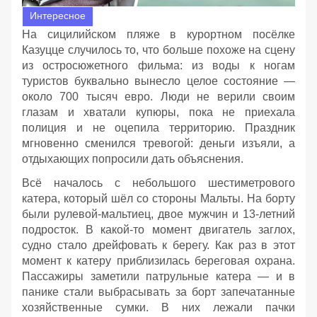
Интересное
На сицилийском пляже в курортном посёлке
Казуцце случилось то, что больше похоже на сцену
из остросюжетного фильма: из воды к ногам
туристов буквально вынесло целое состояние —
около 700 тысяч евро. Люди не верили своим
глазам и хватали купюры, пока не приехала
полиция и не оцепила территорию. Праздник
мгновенно сменился тревогой: деньги изъяли, а
отдыхающих попросили дать объяснения.
Всё началось с небольшого шестиметрового
катера, который шёл со стороны Мальты. На борту
были рулевой‑мальтиец, двое мужчин и 13‑летний
подросток. В какой‑то момент двигатель заглох,
судно стало дрейфовать к берегу. Как раз в этот
момент к катеру приблизилась береговая охрана.
Пассажиры заметили патрульные катера — и в
панике стали выбрасывать за борт запечатанные
хозяйственные сумки. В них лежали пачки