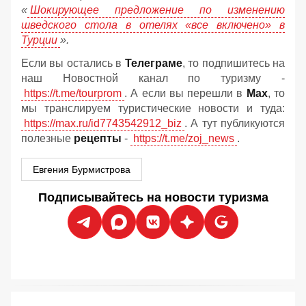
«
Шокирующее предложение по изменению
шведского стола в отелях «все включено» в
Турции
».
Если вы остались в
Телеграме
, то подпишитесь на
наш Новостной канал по туризму -
https://t.me/tourprom
. А если вы перешли в
Мах
, то
мы транслируем туристические новости и туда:
https://max.ru/id7743542912_biz
. А тут публикуются
полезные
рецепты
-
https://t.me/zoj_news
.
Евгения Бурмистрова
Подписывайтесь на новости туризма