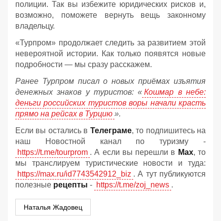
полиции. Так вы избежите юридических рисков и,
возможно, поможете вернуть вещь законному
владельцу.
«Турпром» продолжает следить за развитием этой
невероятной истории. Как только появятся новые
подробности — мы сразу расскажем.
Ранее Турпром писал о новых приёмах изъятия
денежных знаков у туристов:
«
Кошмар в небе:
деньги российских туристов воры начали красть
прямо на рейсах в Турцию
».
Если вы остались в
Телеграме
, то подпишитесь на
наш Новостной канал по туризму -
https://t.me/tourprom
. А если вы перешли в
Мах
, то
мы транслируем туристические новости и туда:
https://max.ru/id7743542912_biz
. А тут публикуются
полезные
рецепты
-
https://t.me/zoj_news
.
Наталья Жадовец