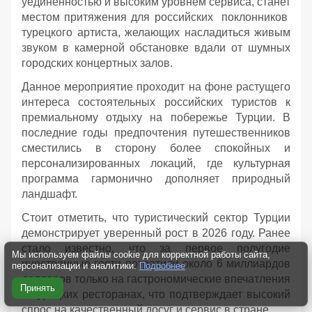
уединенностью и высоким уровнем сервиса, станет
местом притяжения для российских поклонников
турецкого артиста, желающих насладиться живым
звуком в камерной обстановке вдали от шумных
городских концертных залов.
Данное мероприятие проходит на фоне растущего
интереса состоятельных российских туристов к
премиальному отдыху на побережье Турции. В
последние годы предпочтения путешественников
сместились в сторону более спокойных и
персонализированных локаций, где культурная
программа гармонично дополняет природный
ландшафт.
Стоит отметить, что туристический сектор Турции
демонстрирует уверенный рост в 2026 году. Ранее
стало известно, что за первое полугодие
Мы используем файлы cookie для корректной работы сайта,
иностранные гости потратили около 6 миллиардов
персонализации и аналитики.
Подробнее
долларов только на гастрономические впечатления
Принять
в турецких ресторанах, что подтверждает высокий
спрос на качественный досуг и сервис в стране.