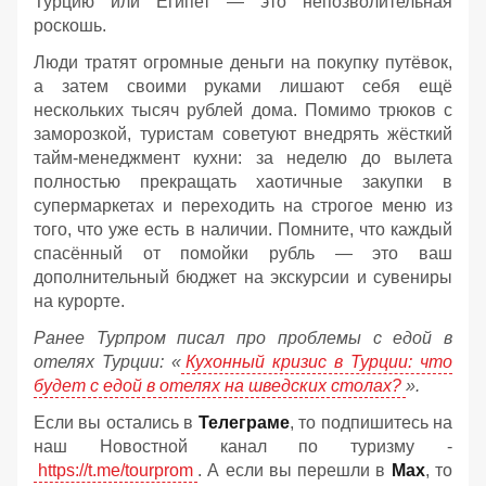
Турцию или Египет — это непозволительная
роскошь.
Люди тратят огромные деньги на покупку путёвок,
а затем своими руками лишают себя ещё
нескольких тысяч рублей дома. Помимо трюков с
заморозкой, туристам советуют внедрять жёсткий
тайм-менеджмент кухни: за неделю до вылета
полностью прекращать хаотичные закупки в
супермаркетах и переходить на строгое меню из
того, что уже есть в наличии. Помните, что каждый
спасённый от помойки рубль — это ваш
дополнительный бюджет на экскурсии и сувениры
на курорте.
Ранее Турпром писал про проблемы с едой в
отелях Турции: «
Кухонный кризис в Турции: что
будет с едой в отелях на шведских столах?
».
Если вы остались в
Телеграме
, то подпишитесь на
наш Новостной канал по туризму -
https://t.me/tourprom
. А если вы перешли в
Мах
, то