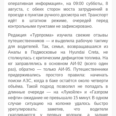
оперативная информация», на 09:00 субботы, 8
августа, с обеих сторон моста затруднений в
проезде к пунктам ручного досмотра нет. Транспорт
идёт в штатном режиме, очередей перед
контрольными пунктами не зафиксировано.
Редакция «Турпрома» изучила свежие отзывы
путешественников — и выделила рабочую тактику
для водителей. Так, семья, возвращавшаяся из
Анапы в Подмосковье на Hyundai Creta, не
столкнулась с критическим дефицитом топлива. На
юг заправлялись в основном АИ‑92 (всего один
раз), обратно — только АИ‑95. Путешественники
придерживались простого правила: начинать
поиски АЗС, когда в баке остаётся около четверти
объёма. Такой подход позволил не попадать в
длинные очереди — на «Лукойле» и «Газпром
нефти» ожидание не превышало 15 минут. В одном
случае ситуацию на колонке удалось быстро
урегулировать: заметив, что водители
скапливаются у первых колонок, а задние