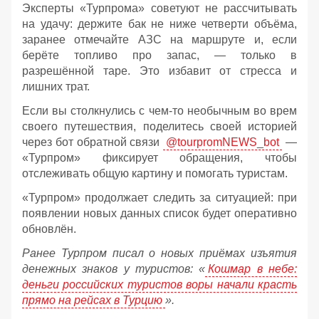
Эксперты «Турпрома» советуют не рассчитывать
на удачу: держите бак не ниже четверти объёма,
заранее отмечайте АЗС на маршруте и, если
берёте топливо про запас, — только в
разрешённой таре. Это избавит от стресса и
лишних трат.
Если вы столкнулись с чем-то необычным во врем
своего путешествия, поделитесь своей историей
через бот обратной связи
@tourpromNEWS_bot
—
«Турпром» фиксирует обращения, чтобы
отслеживать общую картину и помогать туристам.
«Турпром» продолжает следить за ситуацией: при
появлении новых данных список будет оперативно
обновлён.
Ранее Турпром писал о новых приёмах изъятия
денежных знаков у туристов:
«
Кошмар в небе:
деньги российских туристов воры начали красть
прямо на рейсах в Турцию
».