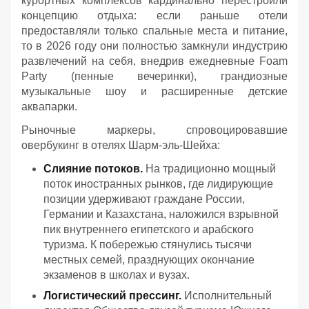
курортных комплексов кардинально перестроили
концепцию отдыха: если раньше отели
предоставляли только спальные места и питание,
то в 2026 году они полностью замкнули индустрию
развлечений на себя, внедрив ежедневные Foam
Party (пенные вечеринки), грандиозные
музыкальные шоу и расширенные детские
аквапарки.
Рыночные маркеры, спровоцировавшие
овербукинг в отелях Шарм-эль-Шейха:
Слияние потоков.
На традиционно мощный
поток иностранных рынков, где лидирующие
позиции удерживают граждане России,
Германии и Казахстана, наложился взрывной
пик внутреннего египетского и арабского
туризма. К побережью стянулись тысячи
местных семей, празднующих окончание
экзаменов в школах и вузах.
Логистический прессинг.
Исполнительный