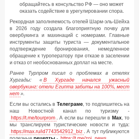
обращайтесь в консульство РФ — оно может
оказать содействие в урегулировании спора.
Рекордная заполняемость отелей Шарм-эль-Шейха
в 2026 году создала благоприятную почву для
овербукинга и махинаций с номерами. Главные
инструменты защиты туриста — документальное
подтверждение бронирования, немедленное
обращение к туроператору при отказе в заселении
и отказ от необоснованных доплат на месте.
Ранее Турпром писал о проблемах в отелях
Хургады: «
В Хургаде начался ужасный
овербукинг: отели Египта забиты на 100%, мест
нет
».
Если вы остались в
Телеграме
, то подпишитесь на
наш Новостной канал по туризму -
https://t.me/tourprom
. А если вы перешли в
Мах
, то
мы транслируем туристические новости и туда:
https://max.ru/id7743542912_biz
. А тут публикуются
полезные
рецепты
-
https://t.me/zoj_news
.