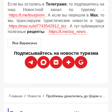
Если вы остались в
Телеграме
, то подпишитесь на
наш Новостной канал по туризму -
https://t.me/tourprom
. А если вы перешли в
Мах
, то
мы транслируем туристические новости и туда:
https://max.ru/id7743542912_biz
. А тут публикуются
полезные
рецепты
-
https://t.me/zoj_news
.
Яна Вараксина
Подписывайтесь на новости туризма
Главная
/
Новости
/
Проблемы докатились до Шарм-эль-Шейха: в отелях начался жёсткий овербукинг