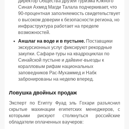
директор Общества друзей туризма Южного
Синая Ахмед Магди Талала подчеркивает, что
90-процентная заполняемость свидетельствует
о высоком доверии к безопасности региона, но
инфраструктура работает на пределе
возможностей.
Аншлаг на воде и в пустыне.
Поставщики
экскурсионных услуг фиксируют рекордные
закупки. Сафари-туры на квадроциклах по
Синайской пустыне и дайвинг-выезды к
коралловым рифам национальных
заповедников Рас-Мухаммед и Набк
забронированы на неделю вперед.
Ловушка двойных продаж
Эксперт по Египту Фуад эль Гохари разъяснил
скрытые махинации египетских менеджеров, с
которыми рискуют столкнуться российские
обладатели оплаченных ваучеров: