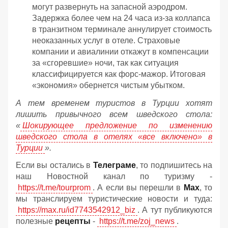
могут развернуть на запасной аэродром.
Задержка более чем на 24 часа из-за коллапса
в транзитном терминале аннулирует стоимость
неоказанных услуг в отеле. Страховые
компании и авиалинии откажут в компенсации
за «сгоревшие» ночи, так как ситуация
классифицируется как форс-мажор. Итоговая
«экономия» обернется чистым убытком.
А тем временем туристов в Турции хотят
лишить привычного всем шведского стола:
«
Шокирующее предложение по изменению
шведского стола в отелях «все включено» в
Турции
».
Если вы остались в
Телеграме
, то подпишитесь на
наш Новостной канал по туризму -
https://t.me/tourprom
. А если вы перешли в
Мах
, то
мы транслируем туристические новости и туда:
https://max.ru/id7743542912_biz
. А тут публикуются
полезные
рецепты
-
https://t.me/zoj_news
.