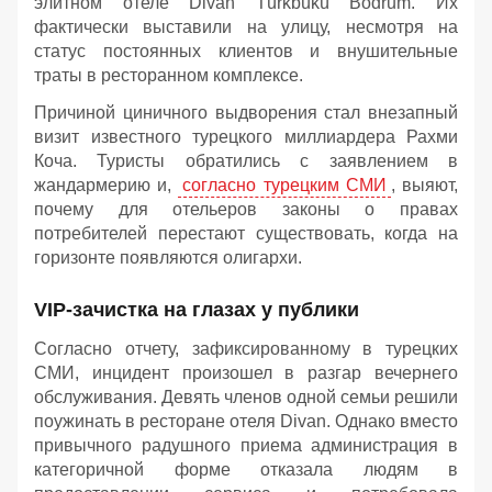
элитном отеле Divan Türkbükü Bodrum. Их
фактически выставили на улицу, несмотря на
статус постоянных клиентов и внушительные
траты в ресторанном комплексе.
Причиной циничного выдворения стал внезапный
визит известного турецкого миллиардера Рахми
Коча. Туристы обратились с заявлением в
жандармерию и,
согласно турецким СМИ
, выяют,
почему для отельеров законы о правах
потребителей перестают существовать, когда на
горизонте появляются олигархи.
VIP-зачистка на глазах у публики
Согласно отчету, зафиксированному в турецких
СМИ, инцидент произошел в разгар вечернего
обслуживания. Девять членов одной семьи решили
поужинать в ресторане отеля Divan. Однако вместо
привычного радушного приема администрация в
категоричной форме отказала людям в