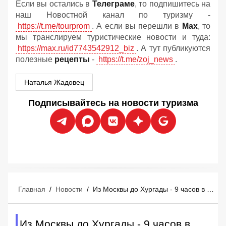
Если вы остались в
Телеграме
, то подпишитесь на
наш Новостной канал по туризму -
https://t.me/tourprom
. А если вы перешли в
Мах
, то
мы транслируем туристические новости и туда:
https://max.ru/id7743542912_biz
. А тут публикуются
полезные
рецепты
-
https://t.me/zoj_news
.
Наталья Жадовец
Подписывайтесь на новости туризма
Главная
/
Новости
/
Из Москвы до Хургады - 9 часов в полёте и почти сутки ада: шокирующие детали рейса NE 604
Из Москвы до Хургады - 9 часов в