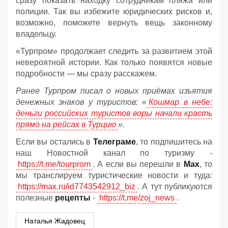
сразу показать находку сотрудникам пляжа или
полиции. Так вы избежите юридических рисков и,
возможно, поможете вернуть вещь законному
владельцу.
«Турпром» продолжает следить за развитием этой
невероятной истории. Как только появятся новые
подробности — мы сразу расскажем.
Ранее Турпром писал о новых приёмах изъятия
денежных знаков у туристов:
«
Кошмар в небе:
деньги российских туристов воры начали красть
прямо на рейсах в Турцию
».
Если вы остались в
Телеграме
, то подпишитесь на
наш Новостной канал по туризму -
https://t.me/tourprom
. А если вы перешли в
Мах
, то
мы транслируем туристические новости и туда:
https://max.ru/id7743542912_biz
. А тут публикуются
полезные
рецепты
-
https://t.me/zoj_news
.
Наталья Жадовец