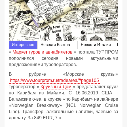
Интересное
Новости Вьетнама
Новости Италии
Ново
«
Маркет туров и авиабилетов
» портала ТУРПРОМ
пополнился сегодня новыми актуальными
предложениями туроператоров.
В рубрике «Морские круизы»
https://www.tourprom.ru/tradearea/#page105
туроператор «
Круизный Дом
» представляет круиз
по Карибам из Майами. С 16.06.2019 США +
Багамские о-ва, в круизе «по Карибам» на лайнере
«Norwegian Breakaway» (NCL Norwegian Cruise
Line). Трансфер, алкогольные напитки, чаевые за
доплату. За 849 EUR, 7 н.