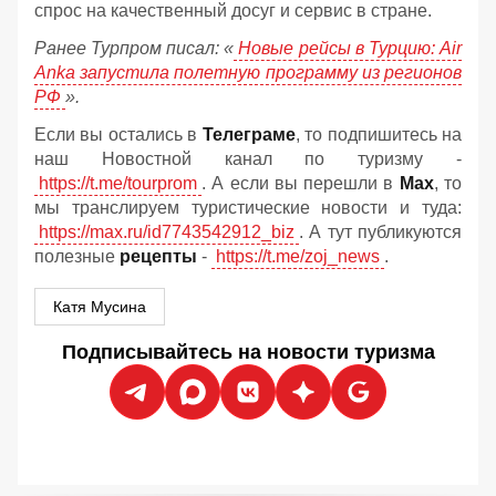
спрос на качественный досуг и сервис в стране.
Ранее Турпром писал: «
Новые рейсы в Турцию: Air
Anka запустила полетную программу из регионов
РФ
».
Если вы остались в
Телеграме
, то подпишитесь на
наш Новостной канал по туризму -
https://t.me/tourprom
. А если вы перешли в
Мах
, то
мы транслируем туристические новости и туда:
https://max.ru/id7743542912_biz
. А тут публикуются
полезные
рецепты
-
https://t.me/zoj_news
.
Катя Мусина
Подписывайтесь на новости туризма