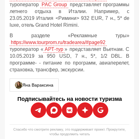
туроператор
PAC Group
представляет программы
летнего отдыха в Италии. Например, с
23.05.2019 Италия <Римини> 932 EUR, 7 н., 5* de
luxe, отель Grand Hotel Rimini.
В разделе «Рекламные туры»
https://www.tourprom.ru/tradearea/#page92
туроператор «
АРТ-тур
» представляет Вьетнам. С
10.05.2019 за 950 USD, 7 н., 5*, 1/2 DBL. В
программе- - питание по программ, авиаперелет,
страховка, трансфер, экскурсии.
Яна Вараксина
Подписывайтесь на новости туризма
Спасибо что смотрите рекламу, это поддерживает проект. Прокрутите,
чтобы продолжить читать