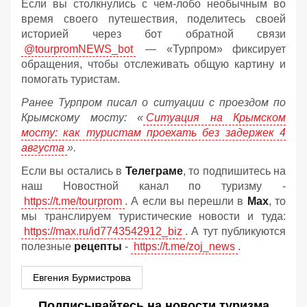
Если вы столкнулись с чем-лобо необычным во
время своего путешествия, поделитесь своей
историей через бот обратной связи
@tourpromNEWS_bot
— «Турпром» фиксирует
обращения, чтобы отслеживать общую картину и
помогать туристам.
Ранее Турпром писал о ситуации с проездом по
Крымскому мосту:
«
Ситуация на Крымском
мосту: как туристам проехать без задержек 4
августа
».
Если вы остались в
Телеграме
, то подпишитесь на
наш Новостной канал по туризму -
https://t.me/tourprom
. А если вы перешли в
Мах
, то
мы транслируем туристические новости и туда:
https://max.ru/id7743542912_biz
. А тут публикуются
полезные
рецепты
-
https://t.me/zoj_news
.
Евгения Бурмистрова
Подписывайтесь на новости туризма