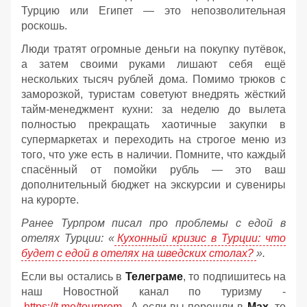
Турцию или Египет — это непозволительная
роскошь.
Люди тратят огромные деньги на покупку путёвок,
а затем своими руками лишают себя ещё
нескольких тысяч рублей дома. Помимо трюков с
заморозкой, туристам советуют внедрять жёсткий
тайм-менеджмент кухни: за неделю до вылета
полностью прекращать хаотичные закупки в
супермаркетах и переходить на строгое меню из
того, что уже есть в наличии. Помните, что каждый
спасённый от помойки рубль — это ваш
дополнительный бюджет на экскурсии и сувениры
на курорте.
Ранее Турпром писал про проблемы с едой в
отелях Турции: «
Кухонный кризис в Турции: что
будет с едой в отелях на шведских столах?
».
Если вы остались в
Телеграме
, то подпишитесь на
наш Новостной канал по туризму -
https://t.me/tourprom
. А если вы перешли в
Мах
, то