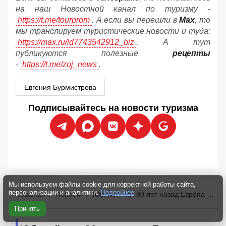
на наш Новостной канал по туризму -
https://t.me/tourprom
. А если вы перешли в
Мах
, то
мы транслируем туристические новости и туда:
https://max.ru/id7743542912_biz
. А тут
публикуются полезные
рецепты
-
https://t.me/zoj_news
.
Евгения Бурмистрова
Подписывайтесь на новости туризма
Мы используем файлы cookie для корректной работы сайта,
персонализации и аналитики.
Подробнее
Главная
/
Новости
/
Юбилей: как 90 лет назад Европа создала массовый туризм
Принять