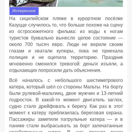
Интересное
На сицилийском пляже в курортном посёлке
Казуцце случилось то, что больше похоже на сцену
из остросюжетного фильма: из воды к ногам
туристов буквально вынесло целое состояние —
около 700 тысяч евро. Люди не верили своим
глазам и хватали купюры, пока не приехала
полиция и не оцепила территорию. Праздник
мгновенно сменился тревогой: деньги изъяли, а
отдыхающих попросили дать объяснения.
Всё началось с небольшого шестиметрового
катера, который шёл со стороны Мальты. На борту
были рулевой‑мальтиец, двое мужчин и 13‑летний
подросток. В какой‑то момент двигатель заглох,
судно стало дрейфовать к берегу. Как раз в этот
момент к катеру приблизилась береговая охрана.
Пассажиры заметили патрульные катера — и в
панике стали выбрасывать за борт запечатанные