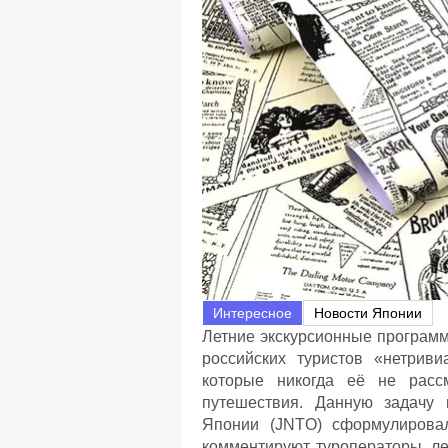
Интересное
Новости Японии
Летние экскурсионные програм
российских туристов «нетрив
которые никогда её не расс
путешествия. Данную задачу 
Японии (JNTO) сформулирова
комментируют туроператоры, ле