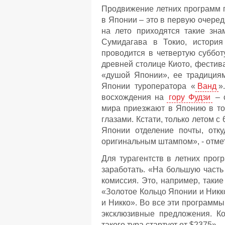
Продвижение летних программ п
в Японии – это в первую очере
на лето приходятся такие зна
Сумидагава в Токио, история
проводится в четвертую суббо
древней столице Киото, фестив
«душой Японии», ее традициям
Японии туроператора «
Ванд
»
восхождения на
гору Фудзи
– с
мира приезжают в Японию в том
глазами. Кстати, только летом с
Японии отделение почты, отк
оригинальным штампом», - отме
Для турагентств в летних про
заработать. «На большую часть
комиссия. Это, например, таки
«Золотое Кольцо Японии и Никк
и Никко». Во все эти программы
эксклюзивные предложения. Ко
такого тура стартует от $2375»,