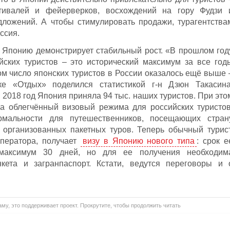
тивалей и фейерверков, восхождений на гору Фудзи 
дложений. А чтобы стимулировать продажи, турагентства
ссия.
в Японию демонстрирует стабильный рост. «В прошлом год
йских туристов – это исторический максимум за все год
ом число японских туристов в России оказалось ещё выше 
е «Отдых» поделился статистикой г-н Дзюн Такасина
 2018 год Япония приняла 94 тыс. наших туристов. При это
а облегчённый визовый режима для российских туристов
альности для путешественников, посещающих стран
 организованных пакетных туров. Теперь обычный турист
ператора, получает
визу в Японию нового типа
: срок е
 максимум 30 дней, но для ее получения необходим
кета и загранпаспорт. Кстати, ведутся переговоры и 
му, это поддерживает проект. Прокрутите, чтобы продолжить читать