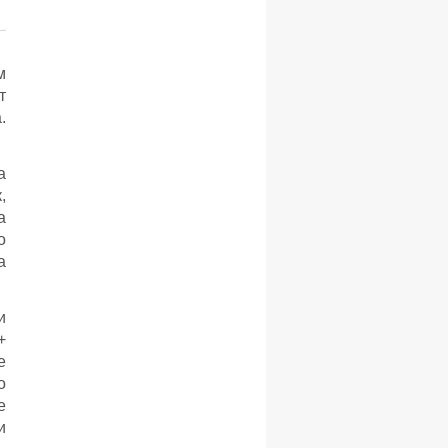
м
т
.
а
,
а
о
а
и
+
е
о
е
и