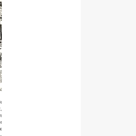
я
,
я
и
к
–