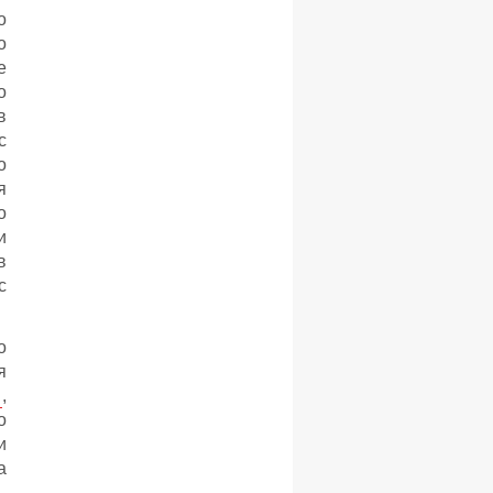
о
о
е
о
в
с
о
я
о
и
в
с
о
я
,
о
и
а