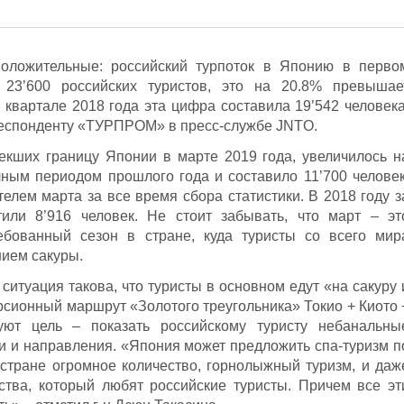
положительные: российский турпоток в Японию в перво
 23’600 российских туристов, это на 20.8% превышае
 квартале 2018 года эта цифра составила 19’542 человека
респонденту «ТУРПРОМ» в пресс-службе JNTO.
екших границу Японии в марте 2019 года, увеличилось н
ным периодом прошлого года и составило 11’700 человек
елем марта за все время сбора статистики. В 2018 году з
или 8’916 человек. Не стоит забывать, что март – эт
ебованный сезон в стране, куда туристы со всего мир
ием сакуры.
ситуация такова, что туристы в основном едут «на сакуру 
урсионный маршрут «Золотого треугольника» Токио + Киото 
ют цель – показать российскому туристу небанальны
и и направления. «Япония может предложить спа-туризм п
 стране огромное количество, горнолыжный туризм, и даж
ства, который любят российские туристы. Причем все эт