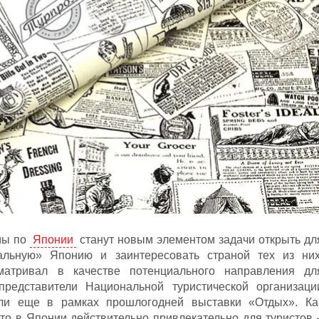
мы по
Японии
станут новым элементом задачи открыть дл
иальную» Японию и заинтересовать страной тех из них
матривал в качестве потенциального направления дл
представители Национальной туристической организаци
ли еще в рамках прошлогодней выставки «Отдых». Ка
то в Японии действительно привлекательно для туристов 