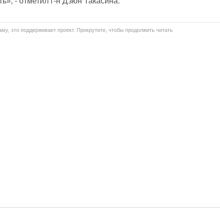
», - отметил г-н Дзюн Такасина.
му, это поддерживает проект. Прокрутите, чтобы продолжить читать