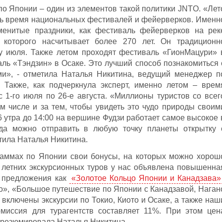
о Японии – один из элементов такой политики JNTO. «Лет
дь время национальных фестивалей и фейерверков. Именн
менитые праздники, как фестиваль фейерверков на рек
 которого насчитывает более 270 лет. Он традиционн
ту июля. Также летом проходят фестиваль «ГионМацури» 
аль «Тэндзин» в Осаке. Это лучший способ познакомиться 
и», - отметила Наталья Никитина, ведущий менеджер п
. Также, как подчеркнула эксперт, именно летом – врем
 1-го июля по 26-е августа. «Миллионы туристов со всег
 числе и за тем, чтобы увидеть это чудо природы своим
 6 утра до 14:00 на вершине Фудзи работает самое высокое 
уда можно отправить в любую точку планеты открытку 
тила Наталья Никитина.
граммах по Японии свои бонусы, на которых можно хорош
 летних экскурсионных туров у нас объявлена повышенна
е предложения как
«Золотое Кольцо Японии и Канадзава»
о», «Большое путешествие по Японии с Канадзавой, Наган
 включены экскурсии по Токио, Киото и Осаке, а также наш
миссия для турагентств составляет 11%. При этом цен
 - резюмировала Наталья Никитина.