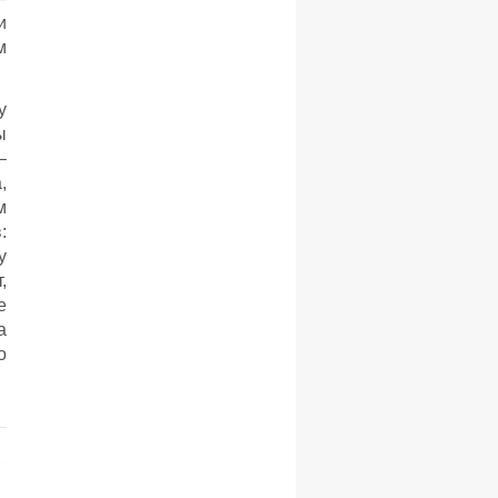
и
м
у
ы
–
,
м
:
у
,
е
а
о