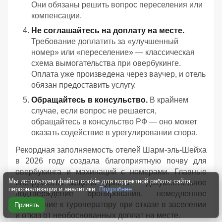
Они обязаны решить вопрос переселения или
компенсации.
Не соглашайтесь на доплату на месте.
Требование доплатить за «улучшенный
номер» или «переселение» — классическая
схема вымогательства при овербукинге.
Оплата уже произведена через ваучер, и отель
обязан предоставить услугу.
Обращайтесь в консульство.
В крайнем
случае, если вопрос не решается,
обращайтесь в консульство РФ — оно может
оказать содействие в урегулировании спора.
Рекордная заполняемость отелей Шарм-эль-Шейха
в 2026 году создала благоприятную почву для
овербукинга и махинаций с номерами. Главные
Мы используем файлы cookie для корректной работы сайта,
инструменты защиты туриста — документальное
персонализации и аналитики.
Подробнее
подтверждение бронирования, немедленное
обращение к туроператору при отказе в заселении
Принять
и отказ от необоснованных доплат на месте.