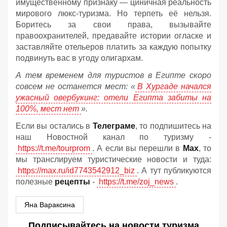
имущественному признаку — циничная реальность
мирового люкс-туризма. Но терпеть её нельзя.
Боритесь за свои права, вызывайте
правоохранителей, предавайте истории огласке и
заставляйте отельеров платить за каждую попытку
подвинуть вас в угоду олигархам.
А тем временем для туристов в Египте скоро
совсем не останется мест: «
В Хургаде начался
ужасный овербукинг: отели Египта забиты на
100%, мест нет
».
Если вы остались в
Телеграме
, то подпишитесь на
наш Новостной канал по туризму -
https://t.me/tourprom
. А если вы перешли в
Мах
, то
мы транслируем туристические новости и туда:
https://max.ru/id7743542912_biz
. А тут публикуются
полезные
рецепты
-
https://t.me/zoj_news
.
Яна Вараксина
Подписывайтесь на новости туризма