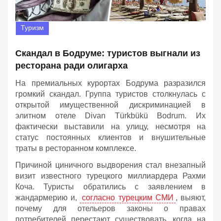
Туризм
Скандал в Бодруме: туристов выгнали из
ресторана ради олигарха
На премиальных курортах Бодрума разразился
громкий скандал. Группа туристов столкнулась с
открытой имущественной дискриминацией в
элитном отеле Divan Türkbükü Bodrum. Их
фактически выставили на улицу, несмотря на
статус постоянных клиентов и внушительные
траты в ресторанном комплексе.
Причиной циничного выдворения стал внезапный
визит известного турецкого миллиардера Рахми
Коча. Туристы обратились с заявлением в
жандармерию и,
согласно турецким СМИ
, выяют,
почему для отельеров законы о правах
потребителей перестают существовать, когда на