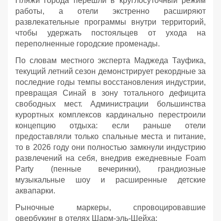
Пляжи города перешли в круглосуточный режим
работы, а отели экстренно расширяют
развлекательные программы внутри территорий,
чтобы удержать постояльцев от ухода на
переполненные городские променады.
По словам местного эксперта Маджеда Тауфика,
текущий летний сезон демонстрирует рекордные за
последние годы темпы восстановления индустрии,
превращая Синай в зону тотального дефицита
свободных мест. Администрации большинства
курортных комплексов кардинально перестроили
концепцию отдыха: если раньше отели
предоставляли только спальные места и питание,
то в 2026 году они полностью замкнули индустрию
развлечений на себя, внедрив ежедневные Foam
Party (пенные вечеринки), грандиозные
музыкальные шоу и расширенные детские
аквапарки.
Рыночные маркеры, спровоцировавшие
овербукинг в отелях Шарм-эль-Шейха: