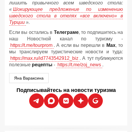
лишить привычного всем шведского стола:
«
Шокирующее предложение по изменению
шведского стола в отелях «все включено» в
Турции
».
Если вы остались в
Телеграме
, то подпишитесь на
наш Новостной канал по туризму -
https://t.me/tourprom
. А если вы перешли в
Мах
, то
мы транслируем туристические новости и туда:
https://max.ru/id7743542912_biz
. А тут публикуются
полезные
рецепты
-
https://t.me/zoj_news
.
Яна Вараксина
Подписывайтесь на новости туризма