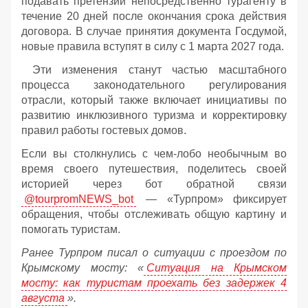
подавать претензии непосредственно турагенту в
течение 20 дней после окончания срока действия
договора. В случае принятия документа Госдумой,
новые правила вступят в силу с 1 марта 2027 года.
Эти изменения станут частью масштабного
процесса законодательного регулирования
отрасли, который также включает инициативы по
развитию инклюзивного туризма и корректировку
правил работы гостевых домов.
Если вы столкнулись с чем-лобо необычным во
время своего путешествия, поделитесь своей
историей через бот обратной связи
@tourpromNEWS_bot
— «Турпром» фиксирует
обращения, чтобы отслеживать общую картину и
помогать туристам.
Ранее Турпром писал о ситуации с проездом по
Крымскому мосту:
«
Ситуация на Крымском
мосту: как туристам проехать без задержек 4
августа
».