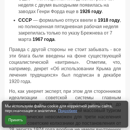
неделя с двумя выходными появилась на
заводах Генри Форда еще в
1926 году
.
СССР
— формально отпуск ввели в
1918 году
,
но полноценная пятидневная рабочая неделя
закрепилась только по указу Брежнева от 7
марта
1967 года
.
Правда с другой стороны не стоит забывать - все
эти блага были введены на фоне существующей
социалистической «витрины». Отметим, что,
например, декрет «Об использовании Крыма для
лечения трудящихся» был подписан в декабре
1920 года.
Но, как уверяет эксперт, при этом для сторонников
идеализации советской системы главным
историческим парадоксом остается то, что до
Мы используем файлы cookie для корректной работы сайта,
середины 1970-х годов советский массовый туризм
персонализации и аналитики.
Подробнее
был физически невозможен для трети населения
Принять
страны: советские колхозники до постановления от
28 августа 1974 года вообще не имели внутренних