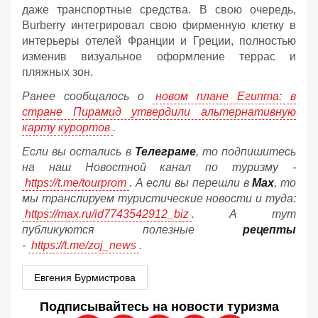
даже транспортные средства. В свою очередь,
Burberry интегрировал свою фирменную клетку в
интерьеры отелей Франции и Греции, полностью
изменив визуальное оформление террас и
пляжных зон.
Ранее сообщалось о
новом плане Египта: в
стране Пирамид утвердили альтернативную
карту курортов
.
Если вы остались в
Телеграме
, то подпишитесь
на наш Новостной канал по туризму -
https://t.me/tourprom
. А если вы перешли в
Мах
, то
мы транслируем туристические новости и туда:
https://max.ru/id7743542912_biz
. А тут
публикуются полезные
рецепты
-
https://t.me/zoj_news
.
Евгения Бурмистрова
Подписывайтесь на новости туризма