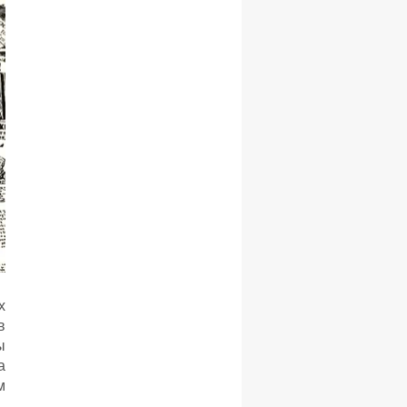
х
в
ы
а
м