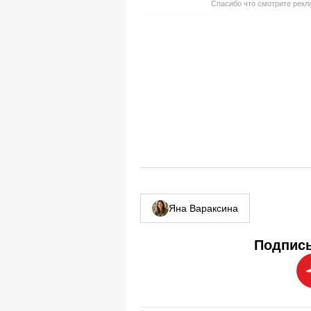
Спасибо что смотрите рекла
Яна Вараксина
Подписы