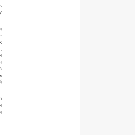
.
у
и
-
х
,
и
я
в
ь
й
л
и
и