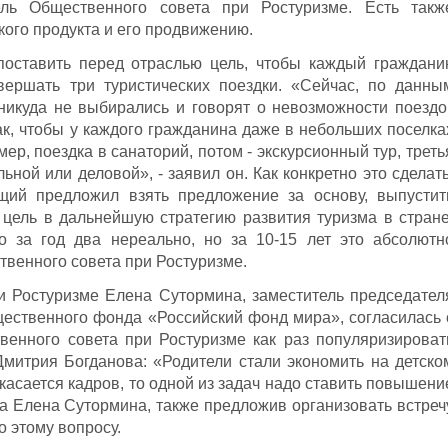
ель Общественного совета при Ростуризме. Есть такж
кого продукта и его продвижению.
оставить перед отраслью цель, чтобы каждый граждани
вершать три туристических поездки. «Сейчас, по данны
куда не выбирались и говорят о невозможности поездо
ак, чтобы у каждого гражданина даже в небольших поселка
ер, поездка в санаторий, потом - экскурсионный тур, треть
ьной или деловой», - заявил он. Как конкретно это сделать
щий предложил взять предложение за основу, выпустит
 цель в дальнейшую стратегию развития туризма в стране
о за год два нереально, но за 10-15 лет это абсолютн
твенного совета при Ростуризме.
и Ростуризме Елена Сутормина, заместитель председател
ественного фонда «Российский фонд мира», согласилась 
венного совета при Ростуризме как раз популяризироват
митрия Богданова: «Родители стали экономить на детско
 касается кадров, то одной из задач надо ставить повышени
ла Елена Сутормина, также предложив организовать встреч
о этому вопросу.