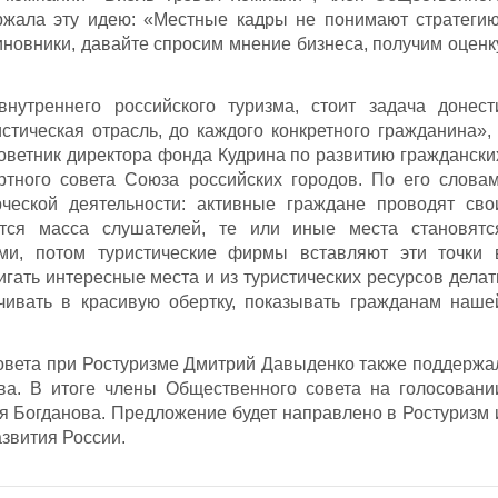
ржала эту идею: «Местные кадры не понимают стратегию
иновники, давайте спросим мнение бизнеса, получим оценк
нутреннего российского туризма, стоит задача донест
стическая отрасль, до каждого конкретного гражданина», 
оветник директора фонда Кудрина по развитию граждански
ртного совета Союза российских городов. По его словам
ческой деятельности: активные граждане проводят сво
ется масса слушателей, те или иные места становятс
ми, потом туристические фирмы вставляют эти точки 
гать интересные места и из туристических ресурсов делат
ачивать в красивую обертку, показывать гражданам наше
овета при Ростуризме Дмитрий Давыденко также поддержа
а. В итоге члены Общественного совета на голосовани
 Богданова. Предложение будет направлено в Ростуризм 
звития России.