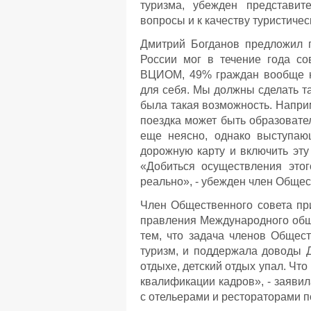
туризма, убежден представит
вопросы и к качеству туристичес
Дмитрий Богданов предложил п
России мог в течение года со
ВЦИОМ, 49% граждан вообще ни
для себя. Мы должны сделать т
была такая возможность. Наприм
поездка может быть образовател
еще неясно, однако выступаю
дорожную карту и включить эту
«Добиться осуществления этог
реально», - убежден член Общес
Член Общественного совета пр
правления Международного общ
тем, что задача членов Общест
туризм, и поддержала доводы Д
отдыхе, детский отдых упал. Что
квалификации кадров», - заяви
с отельерами и рестораторами п