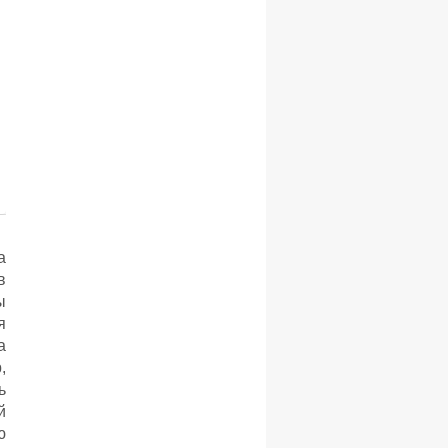
а
в
ы
я
а
,
ь
й
ю