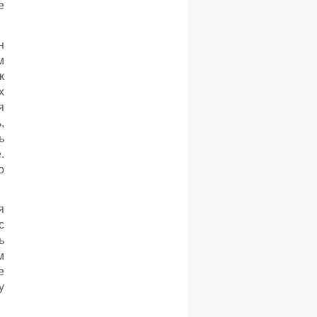
е
н
м
к
х
я
,
ь
.
о
я
с
ь
м
е
у