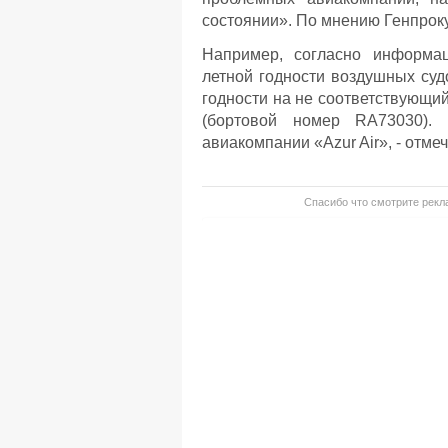
состоянии». По мнению Генпроку
Например, согласно информац
летной годности воздушных су
годности на не соответствующи
(бортовой номер RA73030). 
авиакомпании «Azur Air», - отме
Спасибо что смотрите рекла