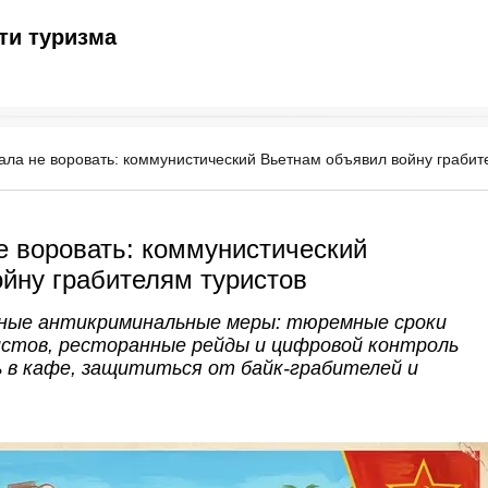
ти туризма
ала не воровать: коммунистический Вьетнам объявил войну грабит
е воровать: коммунистический
йну грабителям туристов
ные антикриминальные меры: тюремные сроки
ристов, ресторанные рейды и цифровой контроль
ь в кафе, защититься от байк-грабителей и