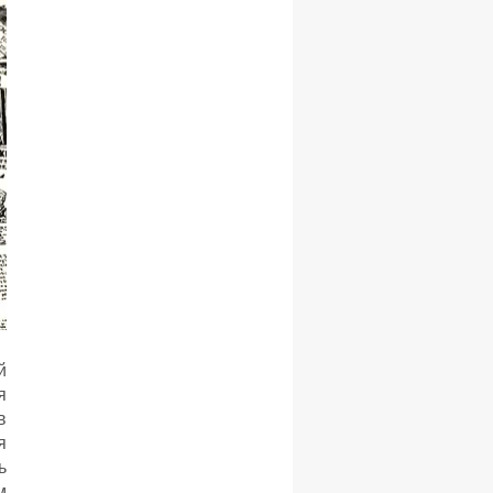
й
я
в
я
ь
м