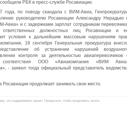
 сообщили РБК в пресс-службе Росавиации.
7 года, по поводу скандала с ВИМ-Авиа, Генпрокуратур
вление руководителю Росавиации Александру Нерадько 
М-Авиа» и с задержками зарплат сотрудникам перевозчика
е ответственных должностных лиц Росавиации и е
дает условия к дальнейшим массовым нарушениям пра
компании, 18 сентября Генеральная прокуратура внесл
редставление об устранении нарушений воздушног
твлении контроля за деятельностью авиаперевозчиков 
у соответствия ООО «Авиакомпания «ВИМ Авиа
», - заявил тогда официальный представитель ведомств
ва Росавиации продолжает занимать свое место.
му, это поддерживает проект. Прокрутите, чтобы продолжить читать