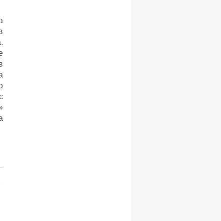
а
в
.
е
в
а
о
с
»
а