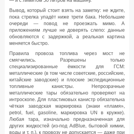
— и с лимитом 50 литров на машину.
Вывод, который стоит взять на заметку: не ждите,
пока стрелка упадёт ниже трети бака. Небольшие
очереди — повод не проезжать мимо. А
приложениям лучше не доверять слепо: данные
обновляются с задержкой, а реальная картина
меняется быстро.
Правила провоза топлива через мост не
смягчились. Разрешены только
специализированные ёмкости для ГСМ:
металлические (в том числе советские, российские,
китайские заводские) и плоские экспедиционные
топливные канистры. Непрозрачные
металлические тары обязательно проверяют на
интроскопе. Для пластиковых канистр обязательна
чёткая заводская маркировка (знаки «пламя»,
petrol, fuel, gasoline, маркировка UN в кружке).
Любая тара, изначально предназначенная для
других жидкостей (из‑под AdBlue, бытовой химии,
воды и т. п.), к провозу не допускается — даже при