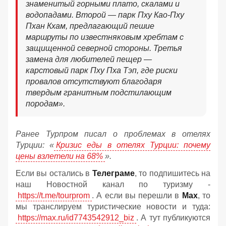
знаменитый горными плато, скалами и
водопадами. Второй — парк Пху Као-Пху
Пхан Кхам, предлагающий пешие
маршруты по известняковым хребтам с
защищенной северной стороны. Третья
замена для любителей пещер —
карстовый парк Пху Пха Тэп, где риски
провалов отсутствуют благодаря
твердым гранитным подстилающим
породам».
Ранее Турпром писал о проблемах в отелях
Турции: «
Кризис еды в отелях Турции: почему
цены взлетели на 68%
».
Если вы остались в
Телеграме
, то подпишитесь на
наш Новостной канал по туризму -
https://t.me/tourprom
. А если вы перешли в
Мах
, то
мы транслируем туристические новости и туда:
https://max.ru/id7743542912_biz
. А тут публикуются