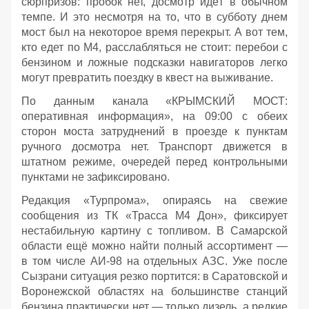
сюрпризов: пробок нет, досмотр идёт в обычном
темпе. И это несмотря на то, что в субботу днем
мост был на некоторое время перекрыт. А вот тем,
кто едет по М4, расслабляться не стоит: перебои с
бензином и ложные подсказки навигаторов легко
могут превратить поездку в квест на выживание.
По данным канала «КРЫМСКИЙ МОСТ:
оперативная информация», на 09:00 с обеих
сторон моста затруднений в проезде к пунктам
ручного досмотра нет. Транспорт движется в
штатном режиме, очередей перед контрольными
пунктами не зафиксировано.
Редакция «Турпрома», опираясь на свежие
сообщения из ТК «Трасса М4 Дон», фиксирует
нестабильную картину с топливом. В Самарской
области ещё можно найти полный ассортимент —
в том числе АИ‑98 на отдельных АЗС. Уже после
Сызрани ситуация резко портится: в Саратовской и
Воронежской областях на большинстве станций
бензина практически нет — только дизель, а редкие