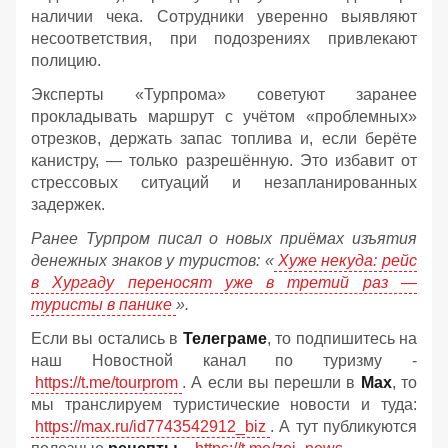
наличии чека. Сотрудники уверенно выявляют
несоответствия, при подозрениях привлекают
полицию.
Эксперты «Турпрома» советуют заранее
прокладывать маршрут с учётом «проблемных»
отрезков, держать запас топлива и, если берёте
канистру, — только разрешённую. Это избавит от
стрессовых ситуаций и незапланированных
задержек.
Ранее Турпром писал о новых приёмах изъятия
денежных знаков у туристов:
«
Хуже некуда: рейс
в Хургаду переносят уже в третий раз —
туристы в панике
».
Если вы остались в
Телеграме
, то подпишитесь на
наш Новостной канал по туризму -
https://t.me/tourprom
. А если вы перешли в
Мах
, то
мы транслируем туристические новости и туда:
https://max.ru/id7743542912_biz
. А тут публикуются