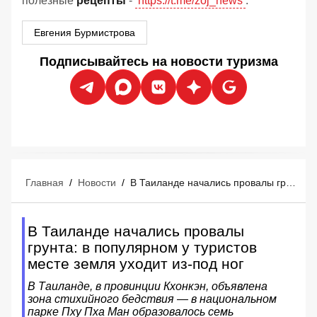
полезные
рецепты
-
https://t.me/zoj_news
.
Евгения Бурмистрова
Подписывайтесь на новости туризма
Главная
/
Новости
/
В Таиланде начались провалы грунта: в популярном у туристов месте земля уходит из-под ног
В Таиланде начались провалы
грунта: в популярном у туристов
месте земля уходит из-под ног
В Таиланде, в провинции Кхонкэн, объявлена
зона стихийного бедствия — в национальном
парке Пху Пха Ман образовалось семь