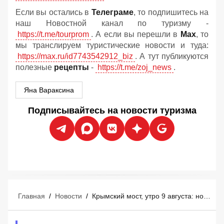
Если вы остались в
Телеграме
, то подпишитесь на
наш Новостной канал по туризму -
https://t.me/tourprom
. А если вы перешли в
Мах
, то
мы транслируем туристические новости и туда:
https://max.ru/id7743542912_biz
. А тут публикуются
полезные
рецепты
-
https://t.me/zoj_news
.
Яна Вараксина
Подписывайтесь на новости туризма
Главная
/
Новости
/
Крымский мост, утро 9 августа: новости о свободном проезде и бензине