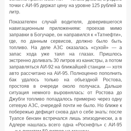
точки с АИ‑95 держат цену на уровне 125 рублей за
литр.
Показателен случай водителя, доверившегося
навигационным приложениям: проехав мимо
заправки в Богучаре, он направился к «Татнефти»,
где, по данным сервисов, должно было быть
топливо. На деле АЗС оказалась «сухой» — а
запас хода уже таял на глазах. Пришлось
экстренно доливать 30 литров из канистры, а потом
заправляться АИ‑92 на ближайшей станции — хотя
авто рассчитано на АИ‑95. Полноценно пополнить
бак удалось только на объездной Ростова,
простояв в очереди около получаса. Дальше
ситуация немного выровнялась: от Ростова до
Джубги топливо попадалось примерно через одну
сетевую АЗС, очередей почти не было. Но ближе к
побережью дефицит снова дал о себе знать: после
Туапсе бензин встречался лишь эпизодически, а в
Адлере нашлась всего одна «Роснефть» с АИ‑95