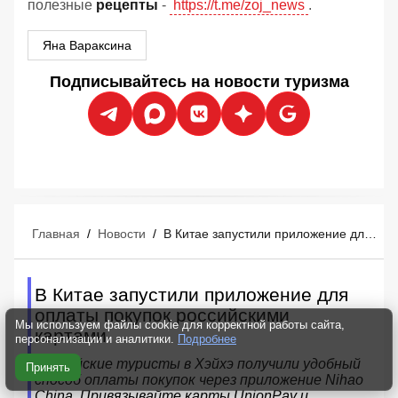
полезные
рецепты
-
https://t.me/zoj_news
.
Яна Вараксина
Подписывайтесь на новости туризма
Главная
/
Новости
/
В Китае запустили приложение для оплаты покупок российскими картами
В Китае запустили приложение для
оплаты покупок российскими
Мы используем файлы cookie для корректной работы сайта,
картами
персонализации и аналитики.
Подробнее
Российские туристы в Хэйхэ получили удобный
Принять
способ оплаты покупок через приложение Nihao
China. Привязывайте карты UnionPay и