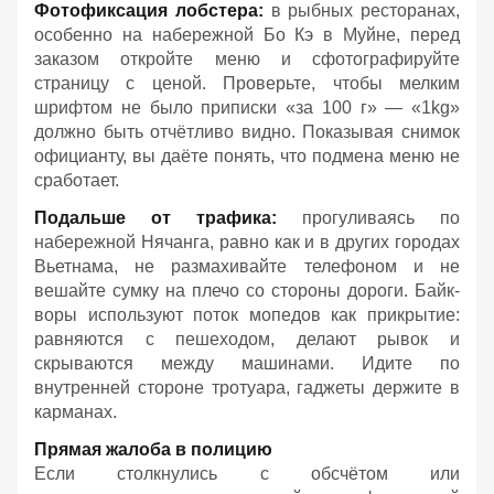
Фотофиксация лобстера:
в рыбных ресторанах,
особенно на набережной Бо Кэ в Муйне, перед
заказом откройте меню и сфотографируйте
страницу с ценой. Проверьте, чтобы мелким
шрифтом не было приписки «за 100 г» — «1kg»
должно быть отчётливо видно. Показывая снимок
официанту, вы даёте понять, что подмена меню не
сработает.
Подальше от трафика:
прогуливаясь по
набережной Нячанга, равно как и в других городах
Вьетнама, не размахивайте телефоном и не
вешайте сумку на плечо со стороны дороги. Байк-
воры используют поток мопедов как прикрытие:
равняются с пешеходом, делают рывок и
скрываются между машинами. Идите по
внутренней стороне тротуара, гаджеты держите в
карманах.
Прямая жалоба в полицию
Если столкнулись с обсчётом или