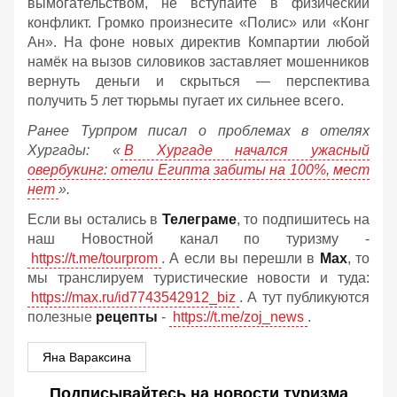
вымогательством, не вступайте в физический
конфликт. Громко произнесите «Полис» или «Конг
Ан». На фоне новых директив Компартии любой
намёк на вызов силовиков заставляет мошенников
вернуть деньги и скрыться — перспектива
получить 5 лет тюрьмы пугает их сильнее всего.
Ранее Турпром писал о проблемах в отелях
Хургады: «
В Хургаде начался ужасный
овербукинг: отели Египта забиты на 100%, мест
нет
».
Если вы остались в
Телеграме
, то подпишитесь на
наш Новостной канал по туризму -
https://t.me/tourprom
. А если вы перешли в
Мах
, то
мы транслируем туристические новости и туда:
https://max.ru/id7743542912_biz
. А тут публикуются
полезные
рецепты
-
https://t.me/zoj_news
.
Яна Вараксина
Подписывайтесь на новости туризма