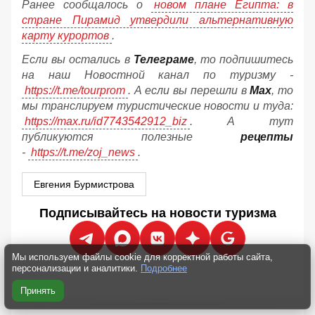
Ранее сообщалось о
новом плане Египта: в
стране Пирамид утвердили альтернативную
карту курортов
.
Если вы остались в
Телеграме
, то подпишитесь
на наш Новостной канал по туризму -
https://t.me/tourprom
. А если вы перешли в
Мах
, то
мы транслируем туристические новости и туда:
https://max.ru/id7743542912_biz
. А тут
публикуются полезные
рецепты
-
https://t.me/zoj_news
.
Евгения Бурмистрова
Подписывайтесь на новости туризма
Мы используем файлы cookie для корректной работы сайта,
персонализации и аналитики.
Подробнее
Принять