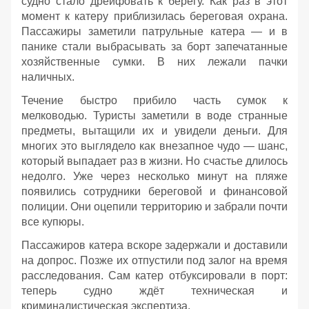
судно стало дрейфовать к берегу. Как раз в этот
момент к катеру приблизилась береговая охрана.
Пассажиры заметили патрульные катера — и в
панике стали выбрасывать за борт запечатанные
хозяйственные сумки. В них лежали пачки
наличных.
Течение быстро прибило часть сумок к
мелководью. Туристы заметили в воде странные
предметы, вытащили их и увидели деньги. Для
многих это выглядело как внезапное чудо — шанс,
который выпадает раз в жизни. Но счастье длилось
недолго. Уже через несколько минут на пляже
появились сотрудники береговой и финансовой
полиции. Они оцепили территорию и забрали почти
все купюры.
Пассажиров катера вскоре задержали и доставили
на допрос. Позже их отпустили под залог на время
расследования. Сам катер отбуксировали в порт:
теперь судно ждёт техническая и
криминалистическая экспертиза.