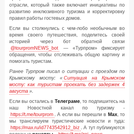
отрасли, который также включает инициативы по
развитию инклюзивного туризма и корректировку
правил работы гостевых домов.
Если вы столкнулись с чем-лобо необычным во
время своего путешествия, поделитесь своей
историей через бот обратной связи
@tourpromNEWS_bot
— «Турпром» фиксирует
обращения, чтобы отслеживать общую картину и
помогать туристам.
Ранее Турпром писал о ситуации с проездом по
Крымскому мосту:
«
Ситуация на Крымском
мосту: как туристам проехать без задержек 4
августа
».
Если вы остались в
Телеграме
, то подпишитесь на
наш Новостной канал по туризму -
https://t.me/tourprom
. А если вы перешли в
Мах
, то
мы транслируем туристические новости и туда:
https://max.ru/id7743542912_biz
. А тут публикуются