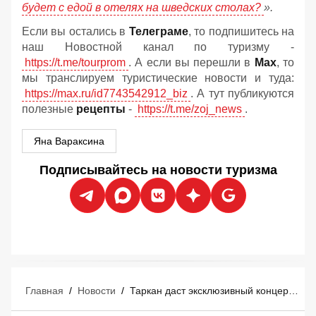
будет с едой в отелях на шведских столах?
».
Если вы остались в
Телеграме
, то подпишитесь на
наш Новостной канал по туризму -
https://t.me/tourprom
. А если вы перешли в
Мах
, то
мы транслируем туристические новости и туда:
https://max.ru/id7743542912_biz
. А тут публикуются
полезные
рецепты
-
https://t.me/zoj_news
.
Яна Вараксина
Подписывайтесь на новости туризма
Главная
/
Новости
/
Таркан даст эксклюзивный концерт в Мармарисе 29 августа: российские туристы уже покупают билеты