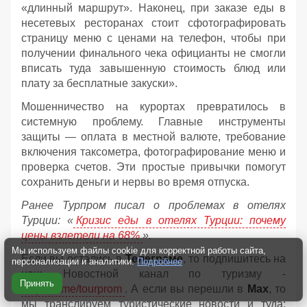
«длинный маршрут». Наконец, при заказе еды в
несетевых ресторанах стоит сфотографировать
страницу меню с ценами на телефон, чтобы при
получении финального чека официанты не смогли
вписать туда завышенную стоимость блюд или
плату за бесплатные закуски».
Мошенничество на курортах превратилось в
системную проблему. Главные инструменты
защиты — оплата в местной валюте, требование
включения таксометра, фотографирование меню и
проверка счетов. Эти простые привычки помогут
сохранить деньги и нервы во время отпуска.
Ранее Турпром писал о проблемах в отелях
Турции: «
Кризис еды в отелях Турции: почему
цены взлетели на 68%
».
Мы используем файлы cookie для корректной работы сайта,
Если вы остались в
Телеграме
, то подпишитесь на
персонализации и аналитики.
Подробнее
наш Новостной канал по туризму -
Принять
https://t.me/tourprom
. А если вы перешли в
Мах
, то
мы транслируем туристические новости и туда: