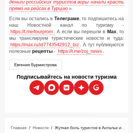
деньги российских туристов воры начали красть
прямо на рейсах в Турцию
».
Если вы остались в
Телеграме
, то подпишитесь на
наш Новостной канал по туризму -
https://t.me/tourprom
. А если вы перешли в
Мах
, то
мы транслируем туристические новости и туда:
https://max.ru/id7743542912_biz
. А тут публикуются
полезные
рецепты
-
https://t.me/zoj_news
.
Евгения Бурмистрова
Подписывайтесь на новости туризма
Главная
/
Новости
/
Жуткая боль туристов в Анталье и радость отелей: летний сезон неожиданно изменился