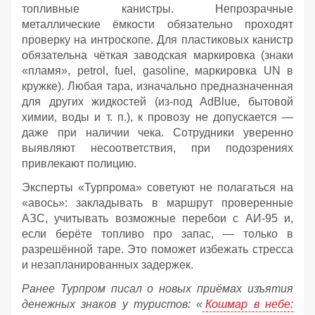
топливные канистры. Непрозрачные
металлические ёмкости обязательно проходят
проверку на интроскопе. Для пластиковых канистр
обязательна чёткая заводская маркировка (знаки
«пламя», petrol, fuel, gasoline, маркировка UN в
кружке). Любая тара, изначально предназначенная
для других жидкостей (из‑под AdBlue, бытовой
химии, воды и т. п.), к провозу не допускается —
даже при наличии чека. Сотрудники уверенно
выявляют несоответствия, при подозрениях
привлекают полицию.
Эксперты «Турпрома» советуют не полагаться на
«авось»: закладывать в маршрут проверенные
АЗС, учитывать возможные перебои с АИ‑95 и,
если берёте топливо про запас, — только в
разрешённой таре. Это поможет избежать стресса
и незапланированных задержек.
Ранее Турпром писал о новых приёмах изъятия
денежных знаков у туристов:
«
Кошмар в небе: