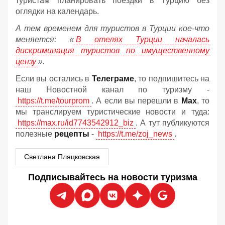
туристам планировать поездки в Турцию без
оглядки на календарь.
А тем временем для туристов в Турции кое-что
меняется: «
В отелях Турции началась
дискриминация туристов по имущественному
цензу
».
Если вы остались в
Телеграме
, то подпишитесь на
наш Новостной канал по туризму -
https://t.me/tourprom
. А если вы перешли в
Мах
, то
мы транслируем туристические новости и туда:
https://max.ru/id7743542912_biz
. А тут публикуются
полезные
рецепты
-
https://t.me/zoj_news
.
Светлана Пляцковская
Подписывайтесь на новости туризма