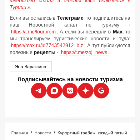
шведского стола в отелях «все включено» в
Турции
».
Если вы остались в
Телеграме
, то подпишитесь на
наш Новостной канал по туризму -
https://t.me/tourprom
. А если вы перешли в
Мах
, то
мы транслируем туристические новости и туда:
https://max.ru/id7743542912_biz
. А тут публикуются
полезные
рецепты
-
https://t.me/zoj_news
.
Яна Вараксина
Подписывайтесь на новости туризма
Главная
/
Новости
/
Курортный грабеж: каждый пятый турист за границей теряет 25 тысяч рублей на обмане