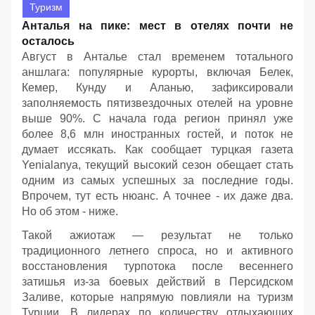
Туризм
Анталья на пике: мест в отелях почти не
осталось
Август в Анталье стал временем тотального
аншлага: популярные курорты, включая Белек,
Кемер, Кунду и Аланью, зафиксировали
заполняемость пятизвездочных отелей на уровне
выше 90%. С начала года регион принял уже
более 8,6 млн иностранных гостей, и поток не
думает иссякать. Как сообщает турцкая газета
Yenialanya, текущий высокий сезон обещает стать
одним из самых успешных за последние годы.
Впрочем, тут есть нюанс. А точнее - их даже два.
Но об этом - ниже.
Такой ажиотаж — результат не только
традиционного летнего спроса, но и активного
восстановления турпотока после весеннего
затишья из-за боевых действий в Персидском
Заливе, которые напрямую повлияли на туризм
Турции. В лидерах по количеству отдыхающих