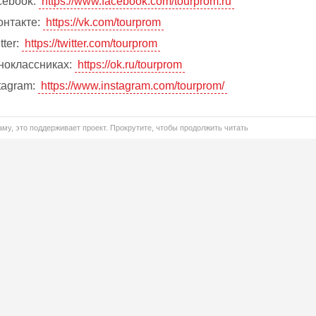
cebook:
https://www.facebook.com/tourprom.ru
онтакте:
https://vk.com/tourprom
tter:
https://twitter.com/tourprom
ноклассниках:
https://ok.ru/tourprom
tagram:
https://www.instagram.com/tourprom/
му, это поддерживает проект. Прокрутите, чтобы продолжить читать