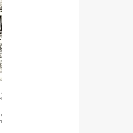
,
и
.
л
л