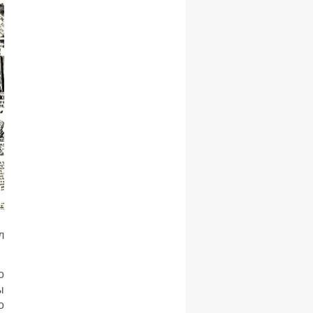
л
о
ы
о