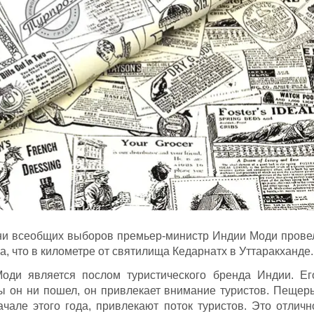
дни всеобщих выборов премьер-министр Индии Моди прове
а, что в километре от святилища Кедарнатх в Уттаракханде.
оди является послом туристического бренда Индии. Ег
бы он ни пошел, он привлекает внимание туристов. Пещер
ачале этого года, привлекают поток туристов. Это отличн