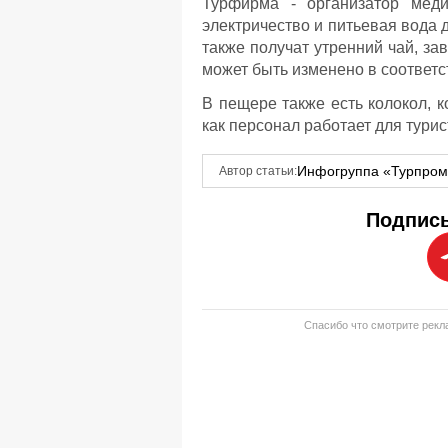
Турфирма - организатор меди
электричество и питьевая вода д
также получат утренний чай, за
может быть изменено в соответс
В пещере также есть колокол, 
как персонал работает для турист
Инфогруппа «Турпро
Автор статьи:
Подписы
Спасибо что смотрите рекла