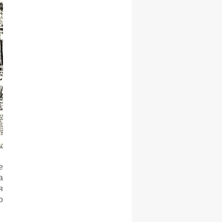
е
а
я
о