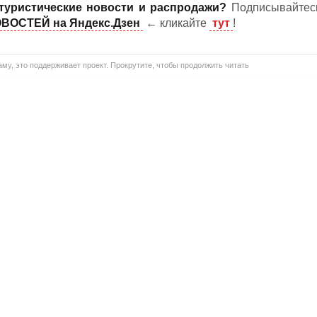
туристические новости и распродажи?
Подписывайтес
ВОСТЕЙ на Яндекс.Дзен
← кликайте
тут
!
му, это поддерживает проект. Прокрутите, чтобы продолжить читать