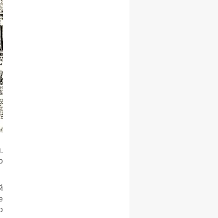
.
о
й
е
о