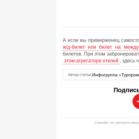
А если вы приверженец самост
ж/д-билет или билет на между
билетов. При этом забронироват
этом агрегаторе отелей
, здесь 
Инфогруппа «Турпро
Автор статьи:
Подписы
Спасибо что смотрите рекла