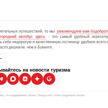
оятельных путешествий, то мы
рекомендуем вам подобрат
городний автобус здесь
- это самый удобный агрегато
ь себе недорогую и качественную гостиницу удобнее всего 
часто дешевле, чем в Букинге.
м»
вайтесь на новости туризма
му, это поддерживает проект. Прокрутите, чтобы продолжить читать