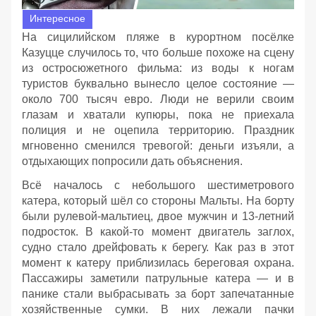
Интересное
На сицилийском пляже в курортном посёлке
Казуцце случилось то, что больше похоже на сцену
из остросюжетного фильма: из воды к ногам
туристов буквально вынесло целое состояние —
около 700 тысяч евро. Люди не верили своим
глазам и хватали купюры, пока не приехала
полиция и не оцепила территорию. Праздник
мгновенно сменился тревогой: деньги изъяли, а
отдыхающих попросили дать объяснения.
Всё началось с небольшого шестиметрового
катера, который шёл со стороны Мальты. На борту
были рулевой‑мальтиец, двое мужчин и 13‑летний
подросток. В какой‑то момент двигатель заглох,
судно стало дрейфовать к берегу. Как раз в этот
момент к катеру приблизилась береговая охрана.
Пассажиры заметили патрульные катера — и в
панике стали выбрасывать за борт запечатанные
хозяйственные сумки. В них лежали пачки