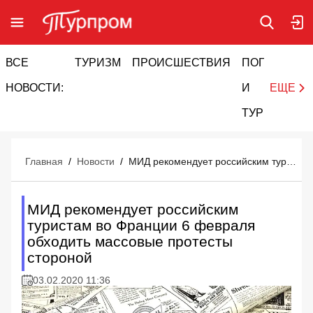
ВСЕ
ТУРИЗМ
ПРОИСШЕСТВИЯ
ПОГОДА
И
НОВОСТИ:
И
ЕЩЕ
ТУРИЗМ
Главная
/
Новости
/
МИД рекомендует российским туристам во Франции 6 февраля обходить массовые протесты стороной
МИД рекомендует российским
туристам во Франции 6 февраля
обходить массовые протесты
стороной
03.02.2020 11:36