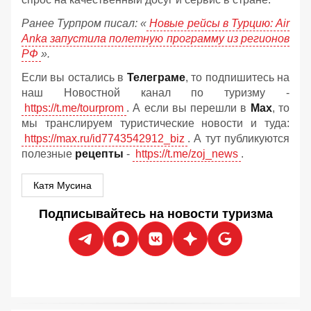
Ранее Турпром писал: «
Новые рейсы в Турцию: Air
Anka запустила полетную программу из регионов
РФ
».
Если вы остались в
Телеграме
, то подпишитесь на
наш Новостной канал по туризму -
https://t.me/tourprom
. А если вы перешли в
Мах
, то
мы транслируем туристические новости и туда:
https://max.ru/id7743542912_biz
. А тут публикуются
полезные
рецепты
-
https://t.me/zoj_news
.
Катя Мусина
Подписывайтесь на новости туризма