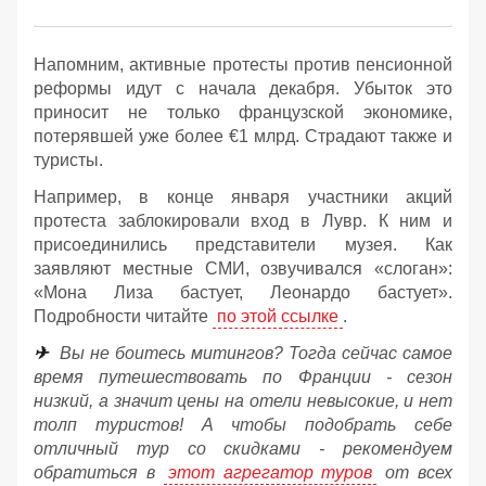
Напомним, активные протесты против пенсионной
реформы идут с начала декабря. Убыток это
приносит не только французской экономике,
потерявшей уже более €1 млрд. Страдают также и
туристы.
Например, в конце января участники акций
протеста заблокировали вход в Лувр. К ним и
присоединились представители музея. Как
заявляют местные СМИ, озвучивался «слоган»:
«Мона Лиза бастует, Леонардо бастует».
Подробности читайте
по этой ссылке
.
✈
Вы не боитесь митингов? Тогда сейчас самое
время путешествовать по Франции - сезон
низкий, а значит цены на отели невысокие, и нет
толп туристов! А чтобы подобрать себе
отличный тур со скидками - рекомендуем
обратиться в
этот агрегатор туров
от всех