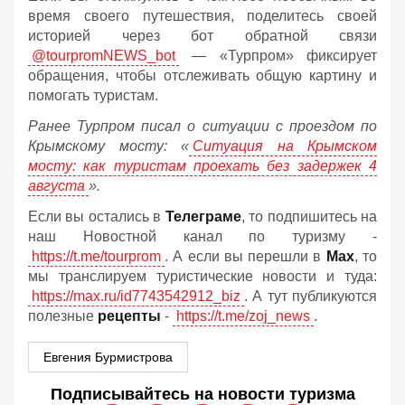
время своего путешествия, поделитесь своей
историей через бот обратной связи
@tourpromNEWS_bot
— «Турпром» фиксирует
обращения, чтобы отслеживать общую картину и
помогать туристам.
Ранее Турпром писал о ситуации с проездом по
Крымскому мосту:
«
Ситуация на Крымском
мосту: как туристам проехать без задержек 4
августа
».
Если вы остались в
Телеграме
, то подпишитесь на
наш Новостной канал по туризму -
https://t.me/tourprom
. А если вы перешли в
Мах
, то
мы транслируем туристические новости и туда:
https://max.ru/id7743542912_biz
. А тут публикуются
полезные
рецепты
-
https://t.me/zoj_news
.
Евгения Бурмистрова
Подписывайтесь на новости туризма