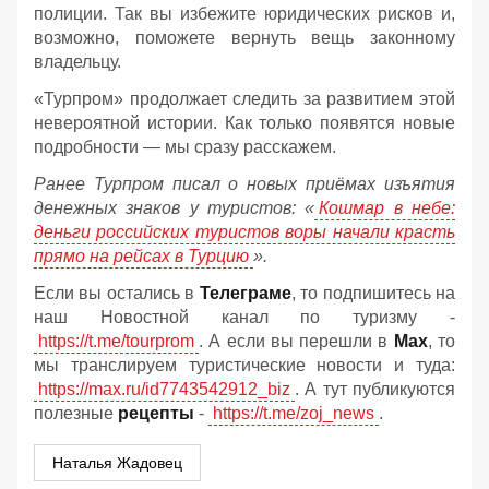
полиции. Так вы избежите юридических рисков и,
возможно, поможете вернуть вещь законному
владельцу.
«Турпром» продолжает следить за развитием этой
невероятной истории. Как только появятся новые
подробности — мы сразу расскажем.
Ранее Турпром писал о новых приёмах изъятия
денежных знаков у туристов:
«
Кошмар в небе:
деньги российских туристов воры начали красть
прямо на рейсах в Турцию
».
Если вы остались в
Телеграме
, то подпишитесь на
наш Новостной канал по туризму -
https://t.me/tourprom
. А если вы перешли в
Мах
, то
мы транслируем туристические новости и туда:
https://max.ru/id7743542912_biz
. А тут публикуются
полезные
рецепты
-
https://t.me/zoj_news
.
Наталья Жадовец