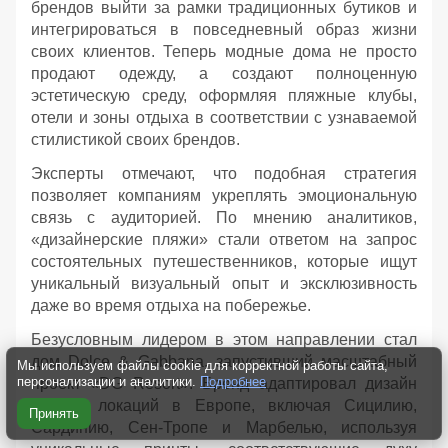
брендов выйти за рамки традиционных бутиков и
интегрироваться в повседневный образ жизни
своих клиентов. Теперь модные дома не просто
продают одежду, а создают полноценную
эстетическую среду, оформляя пляжные клубы,
отели и зоны отдыха в соответствии с узнаваемой
стилистикой своих брендов.
Эксперты отмечают, что подобная стратегия
позволяет компаниям укреплять эмоциональную
связь с аудиторией. По мнению аналитиков,
«дизайнерские пляжи» стали ответом на запрос
состоятельных путешественников, которые ищут
уникальный визуальный опыт и эксклюзивность
даже во время отдыха на побережье.
Безусловным лидером в этом направлении стал
дом Dolce & Gabbana, запустивший масштабный
Мы используем файлы cookie для корректной работы сайта,
персонализации и аналитики.
Подробнее
проект «DG Resort». Бренд адаптировал дизайн
восьми локаций в Европе, включая Сицилию,
Принять
Сардинию, Сен-Тропе и Марбелью, используя