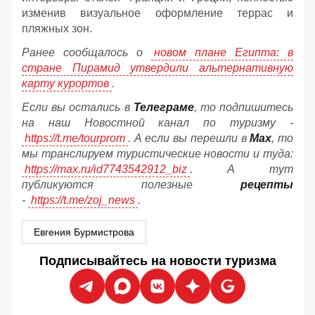
изменив визуальное оформление террас и
пляжных зон.
Ранее сообщалось о
новом плане Египта: в
стране Пирамид утвердили альтернативную
карту курортов
.
Если вы остались в
Телеграме
, то подпишитесь
на наш Новостной канал по туризму -
https://t.me/tourprom
. А если вы перешли в
Мах
, то
мы транслируем туристические новости и туда:
https://max.ru/id7743542912_biz
. А тут
публикуются полезные
рецепты
-
https://t.me/zoj_news
.
Евгения Бурмистрова
Подписывайтесь на новости туризма