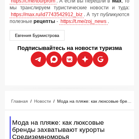
https://t.me/tourprom
. А если вы перешли в
Мах
, то
мы транслируем туристические новости и туда:
https://max.ru/id7743542912_biz
. А тут публикуются
полезные
рецепты
-
https://t.me/zoj_news
.
Евгения Бурмистрова
Подписывайтесь на новости туризма
Главная
/
Новости
/
Мода на пляже: как люксовые бренды захватывают курорты Средиземноморья
Мода на пляже: как люксовые
бренды захватывают курорты
Средиземноморья