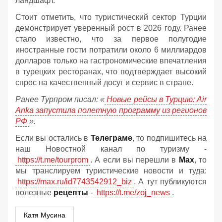
ландшафт.
Стоит отметить, что туристический сектор Турции
демонстрирует уверенный рост в 2026 году. Ранее
стало известно, что за первое полугодие
иностранные гости потратили около 6 миллиардов
долларов только на гастрономические впечатления
в турецких ресторанах, что подтверждает высокий
спрос на качественный досуг и сервис в стране.
Ранее Турпром писал: «
Новые рейсы в Турцию: Air
Anka запустила полетную программу из регионов
РФ
».
Если вы остались в
Телеграме
, то подпишитесь на
наш Новостной канал по туризму -
https://t.me/tourprom
. А если вы перешли в
Мах
, то
мы транслируем туристические новости и туда:
https://max.ru/id7743542912_biz
. А тут публикуются
полезные
рецепты
-
https://t.me/zoj_news
.
Катя Мусина