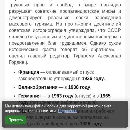
трудовых прав и свобод в мире наглядно
разрушает советские пропагандистские мифы и
демонстрирует реальные сроки зарождения
массового туризма. На протяжении десятилетий
советская историография утверждала, что СССР
являлся безусловным и единственным пионером в
предоставлении благ трудящимся. Однако сухие
исторические факты говорят об обратном», -
оценил главный редактор Турпрома Александр
Гордиец.
Франция
— оплачиваемый отпуск
законодательно утвержден в
1936 году
.
Великобритания
— в
1938 году
.
Германия
— в
1963 году
(отпуск) и в
1965
году
(пятидневная рабочая неделя).
Мы используем файлы cookie для корректной работы сайта,
США
— полноценная пятидневная рабочая
персонализации и аналитики.
Подробнее
неделя с двумя выходными появилась на
Принять
заводах Генри Форда еще в
1926 году
.