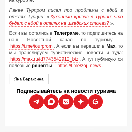
на курорте.
Ранее Турпром писал про проблемы с едой в
отелях Турции: «
Кухонный кризис в Турции: что
будет с едой в отелях на шведских столах?
».
Если вы остались в
Телеграме
, то подпишитесь на
наш Новостной канал по туризму -
https://t.me/tourprom
. А если вы перешли в
Мах
, то
мы транслируем туристические новости и туда:
https://max.ru/id7743542912_biz
. А тут публикуются
полезные
рецепты
-
https://t.me/zoj_news
.
Яна Вараксина
Подписывайтесь на новости туризма