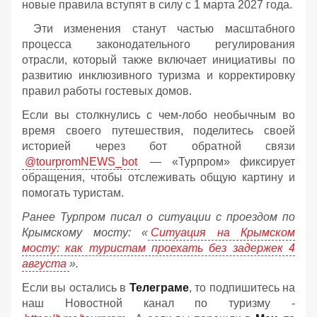
новые правила вступят в силу с 1 марта 2027 года.
Эти изменения станут частью масштабного
процесса законодательного регулирования
отрасли, который также включает инициативы по
развитию инклюзивного туризма и корректировку
правил работы гостевых домов.
Если вы столкнулись с чем-лобо необычным во
время своего путешествия, поделитесь своей
историей через бот обратной связи
@tourpromNEWS_bot
— «Турпром» фиксирует
обращения, чтобы отслеживать общую картину и
помогать туристам.
Ранее Турпром писал о ситуации с проездом по
Крымскому мосту:
«
Ситуация на Крымском
мосту: как туристам проехать без задержек 4
августа
».
Если вы остались в
Телеграме
, то подпишитесь на
наш Новостной канал по туризму -