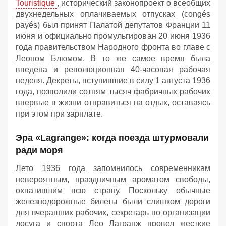
Touristique
, исторический законопроект о всеобщих
двухнедельных оплачиваемых отпусках (congés
payés) был принят Палатой депутатов Франции 11
июня и официально промульгирован 20 июня 1936
года правительством Народного фронта во главе с
Леоном Блюмом. В то же самое время была
введена и революционная 40-часовая рабочая
неделя. Декреты, вступившие в силу 1 августа 1936
года, позволили сотням тысяч фабричных рабочих
впервые в жизни отправиться на отдых, оставаясь
при этом при зарплате.
Эра «Lagrange»: когда поезда штурмовали
ради моря
Лето 1936 года запомнилось современникам
невероятным, праздничным ароматом свободы,
охватившим всю страну. Поскольку обычные
железнодорожные билеты были слишком дороги
для вчерашних рабочих, секретарь по организации
досуга и спорта Лео Лагранж провел жесткие