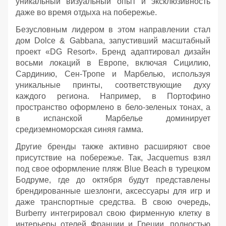
уникальный визуальный опыт и эксклюзивность
даже во время отдыха на побережье.
Безусловным лидером в этом направлении стал
дом Dolce & Gabbana, запустивший масштабный
проект «DG Resort». Бренд адаптировал дизайн
восьми локаций в Европе, включая Сицилию,
Сардинию, Сен-Тропе и Марбелью, используя
уникальные принты, соответствующие духу
каждого региона. Например, в Портофино
пространство оформлено в бело-зеленых тонах, а
в испанской Марбелье доминирует
средиземноморская синяя гамма.
Другие бренды также активно расширяют свое
присутствие на побережье. Так, Jacquemus взял
под свое оформление пляж Blue Beach в турецком
Бодруме, где до октября будут представлены
брендированные шезлонги, аксессуары для игр и
даже транспортные средства. В свою очередь,
Burberry интегрировал свою фирменную клетку в
интерьеры отелей Франции и Греции, полностью