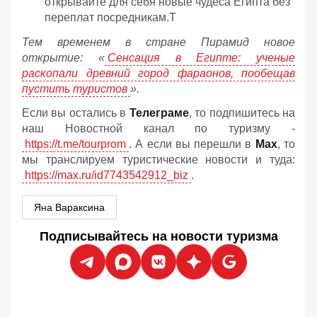
открывайте для себя новые чудеса Египта без
переплат посредникам.Т
Тем временем в стране Пирамид новое
открытие: «
Сенсация в Египте: ученые
раскопали древний город фараонов, пообещав
пустить туристов
».
Если вы остались в
Телеграме
, то подпишитесь на
наш Новостной канал по туризму -
https://t.me/tourprom
. А если вы перешли в
Мах
, то
мы транслируем туристические новости и туда:
https://max.ru/id7743542912_biz
.
Яна Вараксина
Подписывайтесь на новости туризма