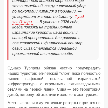
полноценного аналога Мёртвого моря —
это сильнейший, сокрушительный удар
по монополии Израиля и Иордании, —
утверждает эксперт по Египту
Фуад
эль Гохари
. — В условиях 2026 года,
когда поездки на традиционные
израильские курорты из-за войны и
санкций превратились для россиян в
логистический и финансовый кошмар,
оазис Сива становится идеальной
прагматичной альтернативой».
Однако Турпром обязан честно предупредить
наших туристов: египетский "клон" пока полностью
лишен пафосной, вылизанной израильской
инфраструктуры с огромными пятизвездочными
отелями на первой линии. Сива — это территория
дикой, нетронутой экзотики и жесткого эко-туризма.
Местные отели и аутентичные резорты строятся по