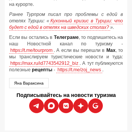
на курорте.
Ранее Турпром писал про проблемы с едой в
отелях Турции: «
Кухонный кризис в Турции: что
будет с едой в отелях на шведских столах?
».
Если вы остались в
Телеграме
, то подпишитесь на
наш Новостной канал по туризму -
https://t.me/tourprom
. А если вы перешли в
Мах
, то
мы транслируем туристические новости и туда:
https://max.ru/id7743542912_biz
. А тут публикуются
полезные
рецепты
-
https://t.me/zoj_news
.
Яна Вараксина
Подписывайтесь на новости туризма