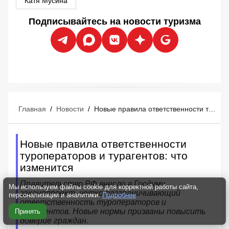
Катя Мусина
Подписывайтесь на новости туризма
Главная
/
Новости
/
Новые правила ответственности туроператоров и турагентов: что изменится
Новые правила ответственности
туроператоров и турагентов: что
изменится
Правительство РФ внесло в Госдуму
Мы используем файлы cookie для корректной работы сайта,
законопроект, четко разграничивающий
персонализации и аналитики.
Подробнее
ответственность туроператоров и
турагентов. Новые нормы призваны повысить
Принять
доверие граждан.