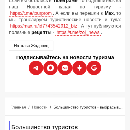
Если вы остались в
Телеграме
, то подпишитесь на
наш Новостной канал по туризму -
https://t.me/tourprom
. А если вы перешли в
Мах
, то
мы транслируем туристические новости и туда:
https://max.ru/id7743542912_biz
. А тут публикуются
полезные
рецепты
-
https://t.me/zoj_news
.
Наталья Жадовец
Подписывайтесь на новости туризма
Главная
/
Новости
/
Большинство туристов «выбрасывают деньги в мусорное ведро» перед отпуском
Большинство туристов