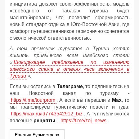
инициатива докажет свою эффективность, модель
«свободного от табака» туризма будет
масштабирована, что позволит сформировать
новый стандарт отдыха в Юго-Восточной Азии, где
комфорт путешественников гармонично сочетается
с экологической ответственностью.
А тем временем туристов в Турции хотят
лишить привычного всем шведского стола:
«
Шокирующее предложение по изменению
шведского стола в отелях «все включено» в
Турции
».
Если вы остались в
Телеграме
, то подпишитесь на
наш Новостной канал по туризму -
https://t.me/tourprom
. А если вы перешли в
Мах
, то
мы транслируем туристические новости и туда:
https://max.ru/id7743542912_biz
. А тут публикуются
полезные
рецепты
-
https://t.me/zoj_news
.
Евгения Бурмистрова