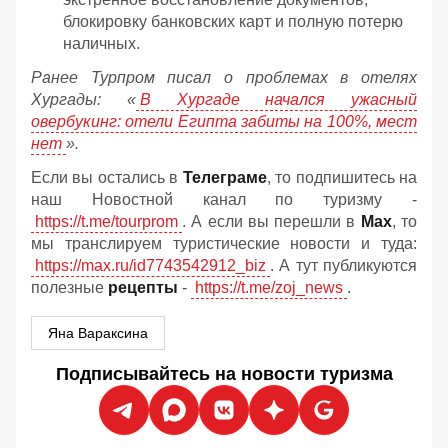
блокировку банковских карт и полную потерю
наличных.
Ранее Турпром писал о проблемах в отелях
Хургады: «
В Хургаде начался ужасный
овербукинг: отели Египта забиты на 100%, мест
нет
».
Если вы остались в
Телеграме
, то подпишитесь на
наш Новостной канал по туризму -
https://t.me/tourprom
. А если вы перешли в
Мах
, то
мы транслируем туристические новости и туда:
https://max.ru/id7743542912_biz
. А тут публикуются
полезные
рецепты
-
https://t.me/zoj_news
.
Яна Вараксина
Подписывайтесь на новости туризма