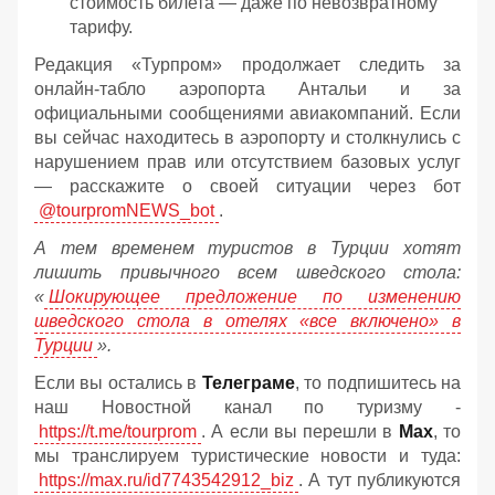
стоимость билета — даже по невозвратному
тарифу.
Редакция «Турпром» продолжает следить за
онлайн‑табло аэропорта Антальи и за
официальными сообщениями авиакомпаний. Если
вы сейчас находитесь в аэропорту и столкнулись с
нарушением прав или отсутствием базовых услуг
— расскажите о своей ситуации через бот
@tourpromNEWS_bot
.
А тем временем туристов в Турции хотят
лишить привычного всем шведского стола:
«
Шокирующее предложение по изменению
шведского стола в отелях «все включено» в
Турции
».
Если вы остались в
Телеграме
, то подпишитесь на
наш Новостной канал по туризму -
https://t.me/tourprom
. А если вы перешли в
Мах
, то
мы транслируем туристические новости и туда:
https://max.ru/id7743542912_biz
. А тут публикуются