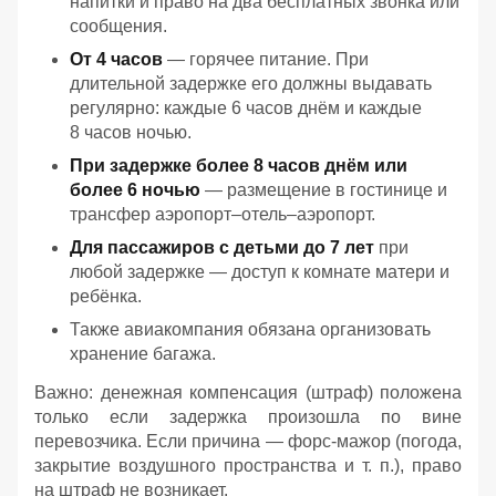
напитки и право на два бесплатных звонка или
сообщения.
От 4 часов
— горячее питание. При
длительной задержке его должны выдавать
регулярно: каждые 6 часов днём и каждые
8 часов ночью.
При задержке более 8 часов днём или
более 6 ночью
— размещение в гостинице и
трансфер аэропорт–отель–аэропорт.
Для пассажиров с детьми до 7 лет
при
любой задержке — доступ к комнате матери и
ребёнка.
Также авиакомпания обязана организовать
хранение багажа.
Важно: денежная компенсация (штраф) положена
только если задержка произошла по вине
перевозчика. Если причина — форс‑мажор (погода,
закрытие воздушного пространства и т. п.), право
на штраф не возникает.