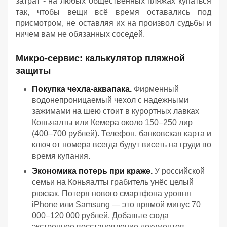
затрат - на любых общественных пляжах купаться
так, чтобы вещи всё время оставались под
присмотром, не оставляя их на произвол судьбы и
ничем вам не обязанных соседей.
Микро-сервис: калькулятор пляжной
защиты
Покупка чехла-аквапака.
Фирменный
водонепроницаемый чехол с надежными
зажимами на шею стоит в курортных лавках
Коньяалты или Кемера около 150–250 лир
(400–700 рублей). Телефон, банковская карта и
ключ от номера всегда будут висеть на груди во
время купания.
Экономика потерь при краже.
У российской
семьи на Коньяалты грабитель унёс целый
рюкзак. Потеря нового смартфона уровня
iPhone или Samsung — это прямой минус 70
000–120 000 рублей. Добавьте сюда
экстренное восстановление документов,