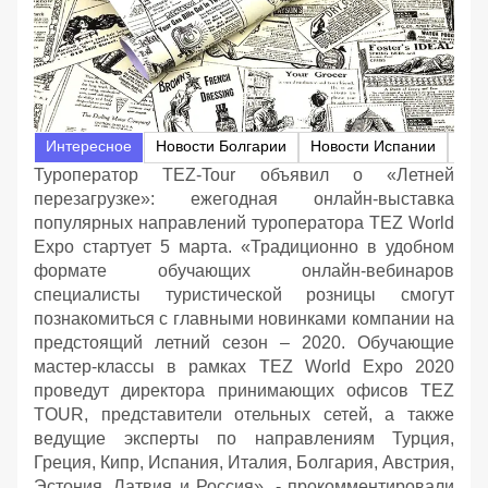
Интересное
Новости Болгарии
Новости Испании
Нов
Туроператор TEZ-Tour объявил о «Летней
перезагрузке»: ежегодная онлайн-выставка
популярных направлений туроператора TEZ World
Expo стартует 5 марта. «Традиционно в удобном
формате обучающих онлайн-вебинаров
специалисты туристической розницы смогут
познакомиться с главными новинками компании на
предстоящий летний сезон – 2020. Обучающие
мастер-классы в рамках TEZ World Expo 2020
проведут директора принимающих офисов TEZ
TOUR, представители отельных сетей, а также
ведущие эксперты по направлениям Турция,
Греция, Кипр, Испания, Италия, Болгария, Австрия,
Эстония, Латвия и Россия», - прокомментировали