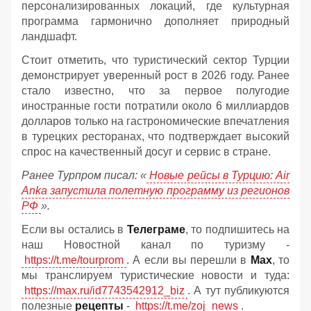
персонализированных локаций, где культурная
программа гармонично дополняет природный
ландшафт.
Стоит отметить, что туристический сектор Турции
демонстрирует уверенный рост в 2026 году. Ранее
стало известно, что за первое полугодие
иностранные гости потратили около 6 миллиардов
долларов только на гастрономические впечатления
в турецких ресторанах, что подтверждает высокий
спрос на качественный досуг и сервис в стране.
Ранее Турпром писал: «
Новые рейсы в Турцию: Air
Anka запустила полетную программу из регионов
РФ
».
Если вы остались в
Телеграме
, то подпишитесь на
наш Новостной канал по туризму -
https://t.me/tourprom
. А если вы перешли в
Мах
, то
мы транслируем туристические новости и туда:
https://max.ru/id7743542912_biz
. А тут публикуются
полезные
рецепты
-
https://t.me/zoj_news
.