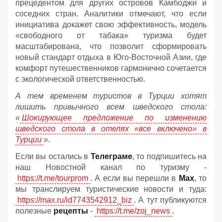
прецедентом для других островов Камбоджи и
соседних стран. Аналитики отмечают, что если
инициатива докажет свою эффективность, модель
«свободного от табака» туризма будет
масштабирована, что позволит сформировать
новый стандарт отдыха в Юго-Восточной Азии, где
комфорт путешественников гармонично сочетается
с экологической ответственностью.
А тем временем туристов в Турции хотят
лишить привычного всем шведского стола:
«
Шокирующее предложение по изменению
шведского стола в отелях «все включено» в
Турции
».
Если вы остались в
Телеграме
, то подпишитесь на
наш Новостной канал по туризму -
https://t.me/tourprom
. А если вы перешли в
Мах
, то
мы транслируем туристические новости и туда:
https://max.ru/id7743542912_biz
. А тут публикуются
полезные
рецепты
-
https://t.me/zoj_news
.