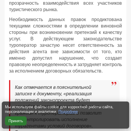
прозрачность взаимодействия всех участников
туристического рынка.
Необходимость данных правок продиктована
текущими сложностями в определении виновной
стороны при возникновении претензий к качеству
услуг. В действующем законодательстве
туроператор зачастую несет ответственность за
действия агента вне зависимости от того, кто
именно допустил нарушение, что создает
правовую неопределенность и затрудняет контроль
за исполнением договорных обязательств.
Как отмечается в пояснительной
записке к документу, «реализация
положений законопроекта будет
способствовать повышению доверия
Мы используем файлы cookie для корректной работы сайта,
персонализации и аналитики.
Подробнее
граждан к туроператорам и позволит
им контролировать исполнение
Принять
турагентами условий договоров».