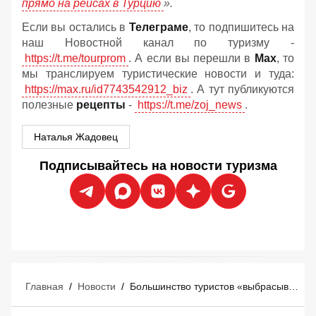
прямо на рейсах в Турцию
».
Если вы остались в
Телеграме
, то подпишитесь на
наш Новостной канал по туризму -
https://t.me/tourprom
. А если вы перешли в
Мах
, то
мы транслируем туристические новости и туда:
https://max.ru/id7743542912_biz
. А тут публикуются
полезные
рецепты
-
https://t.me/zoj_news
.
Наталья Жадовец
Подписывайтесь на новости туризма
Главная
/
Новости
/
Большинство туристов «выбрасывают деньги в мусорное ведро» перед отпуском