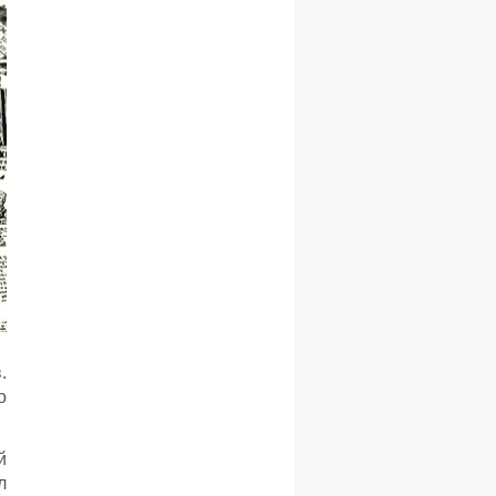
.
о
й
л