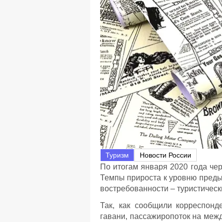
Туризм
Новости России
По итогам января 2020 года че
Темпы прироста к уровню преды
востребованности – туристическ
Так, как сообщили корреспон
гавани, пассажиропоток на меж