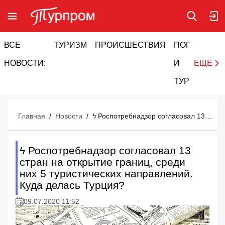
ВСЕ
ТУРИЗМ
ПРОИСШЕСТВИЯ
ПОГОДА
И
НОВОСТИ:
И
ЕЩЕ
ТУРИЗМ
Главная
/
Новости
/
ϟ Роспотребнадзор согласовал 13 стран на открытие границ, среди них 5 туристических направлений. Куда делась Турция?
ϟ Роспотребнадзор согласовал 13
стран на открытие границ, среди
них 5 туристических направлений.
Куда делась Турция?
09.07.2020 11:52