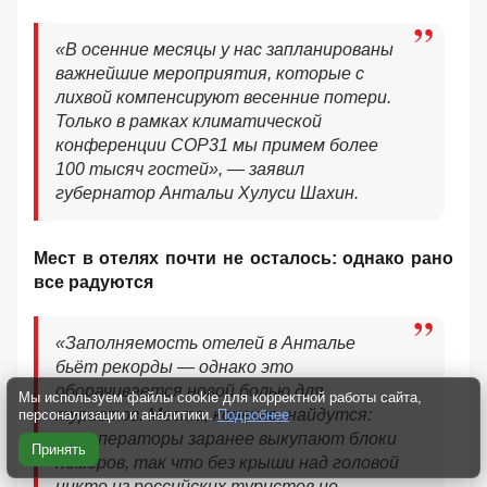
«В осенние месяцы у нас запланированы
важнейшие мероприятия, которые с
лихвой компенсируют весенние потери.
Только в рамках климатической
конференции COP31 мы примем более
100 тысяч гостей», — заявил
губернатор Антальи Хулуси Шахин.
Мест в отелях почти не осталось: однако рано
все радуются
«Заполняемость отелей в Анталье
бьёт рекорды — однако это
оборачивается новой болью для
Мы используем файлы cookie для корректной работы сайта,
туристов. Места, конечно, найдутся:
персонализации и аналитики.
Подробнее
туроператоры заранее выкупают блоки
Принять
номеров, так что без крыши над головой
никто из российских туристов не