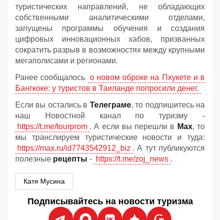
туристических направлений, не обладающих
собственными аналитическими отделами,
запущены программы обучения и создания
цифровых инновационных хабов, призванных
сократить разрыв в возможностях между крупными
мегаполисами и регионами.
Ранее сообщалось
о новом оброке на Пхукете и в
Бангкоке: у туристов в Таиланде попросили денег.
Если вы остались в
Телеграме
, то подпишитесь на
наш Новостной канал по туризму -
https://t.me/tourprom
. А если вы перешли в
Мах
, то
мы транслируем туристические новости и туда:
https://max.ru/id7743542912_biz
. А тут публикуются
полезные
рецепты
-
https://t.me/zoj_news
.
Катя Мусина
Подписывайтесь на новости туризма