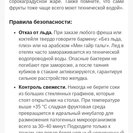
сорокаградусной жаре. Также помните, что сами
фрукты тоже чаще всего моют технической водой».
Правила безопасности:
Отказ от льда.
При заказе любого фреша или
коктейля твердо говорите бармену: «Без льда,
плиз» или на арабском «Мин гайр тальг». Лед в
отелях часто замораживается из технической
водопроводной воды. Опасные бактерии не
погибают при заморозке, а после таяния
кубиков в стакане активизируются, гарантируя
сильное расстройство желудка.
Контроль свежести.
Никогда не берите соки
из больших стеклянных графинов, которые
стоят открытыми на столах. При температуре
выше +35 °C сладкая фруктовая среда
превращается в идеальный инкубатор для
размножения патогенных микроорганизмов
всего за 30–40 минут. Подходите только к
точкам, где повар берет цельный неочищенный