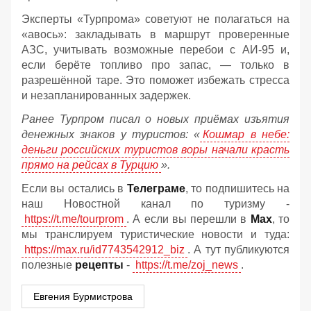
Эксперты «Турпрома» советуют не полагаться на
«авось»: закладывать в маршрут проверенные
АЗС, учитывать возможные перебои с АИ‑95 и,
если берёте топливо про запас, — только в
разрешённой таре. Это поможет избежать стресса
и незапланированных задержек.
Ранее Турпром писал о новых приёмах изъятия
денежных знаков у туристов:
«
Кошмар в небе:
деньги российских туристов воры начали красть
прямо на рейсах в Турцию
».
Если вы остались в
Телеграме
, то подпишитесь на
наш Новостной канал по туризму -
https://t.me/tourprom
. А если вы перешли в
Мах
, то
мы транслируем туристические новости и туда:
https://max.ru/id7743542912_biz
. А тут публикуются
полезные
рецепты
-
https://t.me/zoj_news
.
Евгения Бурмистрова