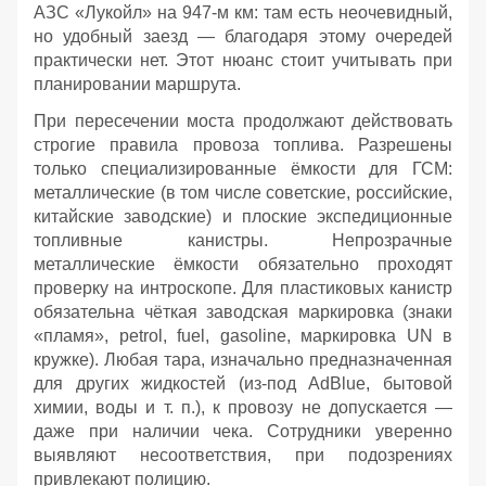
АЗС «Лукойл» на 947‑м км: там есть неочевидный,
но удобный заезд — благодаря этому очередей
практически нет. Этот нюанс стоит учитывать при
планировании маршрута.
При пересечении моста продолжают действовать
строгие правила провоза топлива. Разрешены
только специализированные ёмкости для ГСМ:
металлические (в том числе советские, российские,
китайские заводские) и плоские экспедиционные
топливные канистры. Непрозрачные
металлические ёмкости обязательно проходят
проверку на интроскопе. Для пластиковых канистр
обязательна чёткая заводская маркировка (знаки
«пламя», petrol, fuel, gasoline, маркировка UN в
кружке). Любая тара, изначально предназначенная
для других жидкостей (из‑под AdBlue, бытовой
химии, воды и т. п.), к провозу не допускается —
даже при наличии чека. Сотрудники уверенно
выявляют несоответствия, при подозрениях
привлекают полицию.