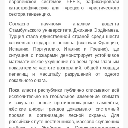
европейской системой EFFIS, зафиксировали
катастрофическую для турецкого туристического
сектора тенденцию.
Согласно научному анализу доцента
Стамбульского университета Джихана Эрдёнмеза,
Турция стала единственной страной среди шести
ключевых государств региона (включая Францию,
Испанию, Португалию, Италию и Грецию), где
ситуация с пожарами демонстрирует устойчивое
математическое ухудшение по всем трём главным
показателям: частоте возгораний, общей площади
пепелищ и масштабу разрушений от одного
локального очага.
Пока власти республики публично списывают всё
исключительно на глобальное изменение климата
и закупают новые противопожарные самолёты,
жёсткие цифры трендов доказывают системный
провал в организации лесной охраны. Для
российских путешественников, массово скупающих
путёвки на Эгейское и Средиземноморское