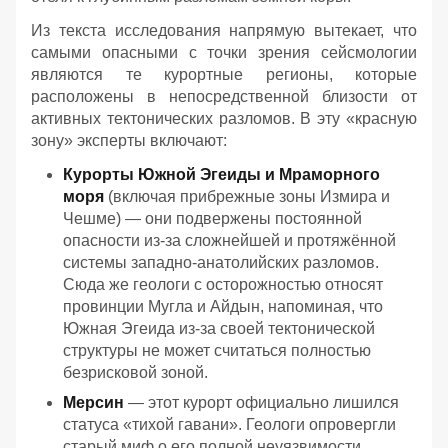
Из текста исследования напрямую вытекает, что
самыми опасными с точки зрения сейсмологии
являются те курортные регионы, которые
расположены в непосредственной близости от
активных тектонических разломов. В эту «красную
зону» эксперты включают:
Курорты Южной Эгеиды и Мраморного
моря
(включая прибрежные зоны Измира и
Чешме) — они подвержены постоянной
опасности из-за сложнейшей и протяжённой
системы западно-анатолийских разломов.
Сюда же геологи с осторожностью относят
провинции Мугла и Айдын, напоминая, что
Южная Эгеида из-за своей тектонической
структуры не может считаться полностью
безрисковой зоной.
Мерсин
— этот курорт официально лишился
статуса «тихой гавани». Геологи опровергли
старый миф о его полной неуязвимости,