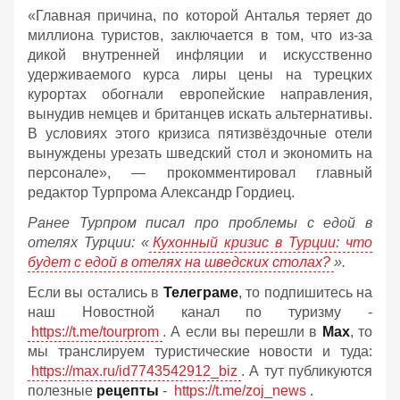
«Главная причина, по которой Анталья теряет до
миллиона туристов, заключается в том, что из-за
дикой внутренней инфляции и искусственно
удерживаемого курса лиры цены на турецких
курортах обогнали европейские направления,
вынудив немцев и британцев искать альтернативы.
В условиях этого кризиса пятизвёздочные отели
вынуждены урезать шведский стол и экономить на
персонале», — прокомментировал главный
редактор Турпрома Александр Гордиец.
Ранее Турпром писал про проблемы с едой в
отелях Турции: «
Кухонный кризис в Турции: что
будет с едой в отелях на шведских столах?
».
Если вы остались в
Телеграме
, то подпишитесь на
наш Новостной канал по туризму -
https://t.me/tourprom
. А если вы перешли в
Мах
, то
мы транслируем туристические новости и туда:
https://max.ru/id7743542912_biz
. А тут публикуются
полезные
рецепты
-
https://t.me/zoj_news
.