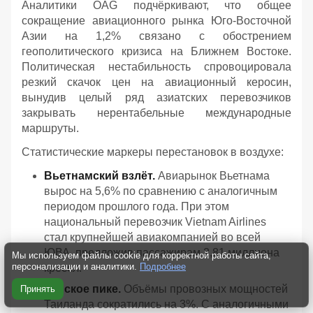
Аналитики OAG подчёркивают, что общее
сокращение авиационного рынка Юго-Восточной
Азии на 1,2% связано с обострением
геополитического кризиса на Ближнем Востоке.
Политическая нестабильность спровоцировала
резкий скачок цен на авиационный керосин,
вынудив целый ряд азиатских перевозчиков
закрывать нерентабельные международные
маршруты.
Статистические маркеры перестановок в воздухе:
Вьетнамский взлёт.
Авиарынок Вьетнама
вырос на 5,6% по сравнению с аналогичным
периодом прошлого года. При этом
национальный перевозчик Vietnam Airlines
стал крупнейшей авиакомпанией во всей
ЮВА, предложив пассажирам 2,81 миллиона
Мы используем файлы cookie для корректной работы сайта,
персонализации и аналитики.
Подробнее
кресел.
Тайское пике.
Объёмы провозных мощностей
Принять
Таиланда сократились на 3%. С аналогичными