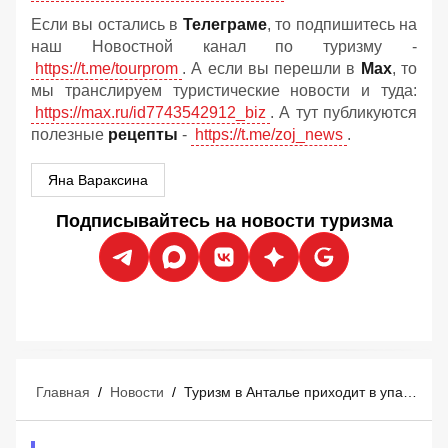
Если вы остались в
Телеграме
, то подпишитесь на
наш Новостной канал по туризму -
https://t.me/tourprom
. А если вы перешли в
Мах
, то
мы транслируем туристические новости и туда:
https://max.ru/id7743542912_biz
. А тут публикуются
полезные
рецепты
-
https://t.me/zoj_news
.
Яна Вараксина
Подписывайтесь на новости туризма
Главная
/
Новости
/
Туризм в Анталье приходит в упадок: в Турции начинается системный кризис