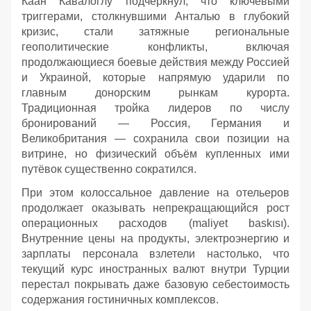
Каан Кавалоглу подчеркнул, что ключевыми
триггерами, столкнувшими Анталью в глубокий
кризис, стали затяжные региональные
геополитические конфликты, включая
продолжающиеся боевые действия между Россией
и Украиной, которые напрямую ударили по
главным донорским рынкам курорта.
Традиционная тройка лидеров по числу
бронирований — Россия, Германия и
Великобритания — сохранила свои позиции на
витрине, но физический объём купленных ими
путёвок существенно сократился.
При этом колоссальное давление на отельеров
продолжает оказывать непрекращающийся рост
операционных расходов (maliyet baskısı).
Внутренние цены на продукты, электроэнергию и
зарплаты персонала взлетели настолько, что
текущий курс иностранных валют внутри Турции
перестал покрывать даже базовую себестоимость
содержания гостиничных комплексов.