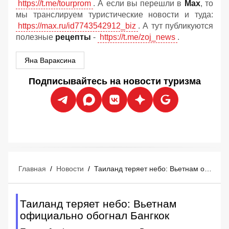
https://t.me/tourprom
. А если вы перешли в
Мах
, то
мы транслируем туристические новости и туда:
https://max.ru/id7743542912_biz
. А тут публикуются
полезные
рецепты
-
https://t.me/zoj_news
.
Яна Вараксина
Подписывайтесь на новости туризма
Главная
/
Новости
/
Таиланд теряет небо: Вьетнам официально обогнал Бангкок
Таиланд теряет небо: Вьетнам
официально обогнал Бангкок