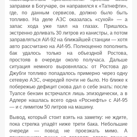
заправки в Богучаре, он направился к «Татнефти»,
где, по данным сервисов, должно было быть
топливо. На деле АЗС оказалась «сухой» — а
запас хода уже таял на глазах. Пришлось
экстренно доливать 30 литров из канистры, а потом
заправляться АИ‑92 на ближайшей станции — хотя
авто рассчитано на АИ‑95. Полноценно пополнить
бак удалось только на объездной Ростова,
простояв в очереди около получаса. Дальше
ситуация немного выровнялась: от Ростова до
Джубги топливо попадалось примерно через одну
сетевую АЗС, очередей почти не было. Но ближе к
побережью дефицит снова дал о себе знать: после
Туапсе бензин встречался лишь эпизодически, а в
Адлере нашлась всего одна «Роснефть» с АИ‑95
— и с лимитом 50 литров на машину.
Вывод, который стоит взять на заметку: не ждите,
пока стрелка упадёт ниже трети бака. Небольшие
очереди — повод не проезжать мимо. А