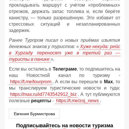
прокладывать маршрут с учётом «проблемных»
отрезков, держать запас топлива и, если берёте
канистру, — только разрешённую. Это избавит от
стрессовых ситуаций и незапланированных
задержек.
Ранее Турпром писал о новых приёмах изъятия
денежных знаков у туристов:
«
Хуже некуда: рейс
в Хургаду переносят уже в третий раз —
туристы в панике
».
Если вы остались в
Телеграме
, то подпишитесь на
наш Новостной канал по туризму -
https://t.me/tourprom
. А если вы перешли в
Мах
, то
мы транслируем туристические новости и туда:
https://max.ru/id7743542912_biz
. А тут публикуются
полезные
рецепты
-
https://t.me/zoj_news
.
Евгения Бурмистрова
Подписывайтесь на новости туризма