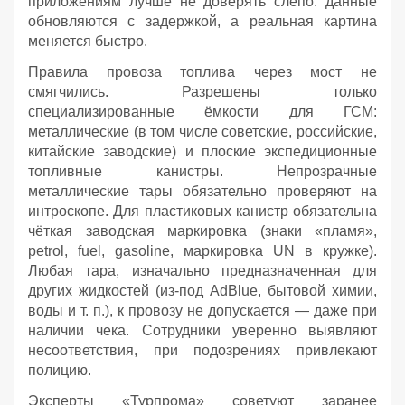
приложениям лучше не доверять слепо: данные
обновляются с задержкой, а реальная картина
меняется быстро.
Правила провоза топлива через мост не
смягчились. Разрешены только
специализированные ёмкости для ГСМ:
металлические (в том числе советские, российские,
китайские заводские) и плоские экспедиционные
топливные канистры. Непрозрачные
металлические тары обязательно проверяют на
интроскопе. Для пластиковых канистр обязательна
чёткая заводская маркировка (знаки «пламя»,
petrol, fuel, gasoline, маркировка UN в кружке).
Любая тара, изначально предназначенная для
других жидкостей (из‑под AdBlue, бытовой химии,
воды и т. п.), к провозу не допускается — даже при
наличии чека. Сотрудники уверенно выявляют
несоответствия, при подозрениях привлекают
полицию.
Эксперты «Турпрома» советуют заранее