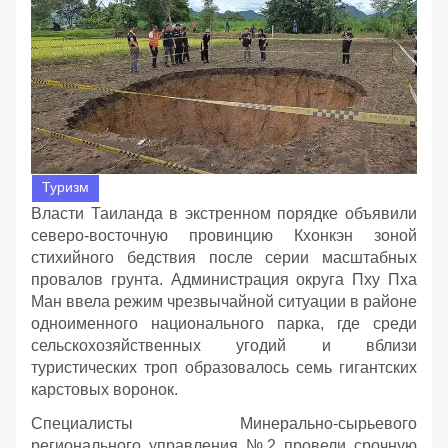
Туризм
Власти Таиланда в экстренном порядке объявили
северо-восточную провинцию Кхонкэн зоной
стихийного бедствия после серии масштабных
провалов грунта. Администрация округа Пху Пха
Ман ввела режим чрезвычайной ситуации в районе
одноименного национального парка, где среди
сельскохозяйственных угодий и вблизи
туристических троп образовалось семь гигантских
карстовых воронок.
Специалисты Минерально-сырьевого
регионального управления №2 провели срочную