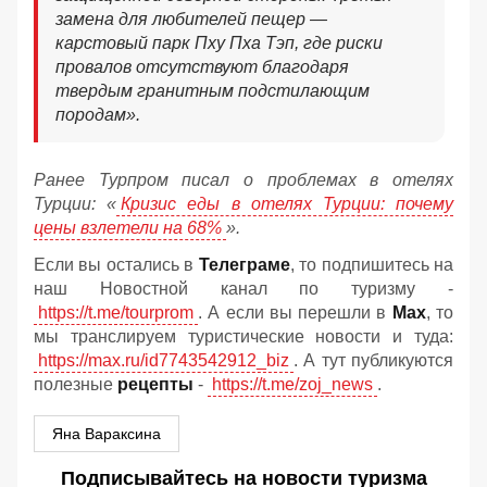
замена для любителей пещер —
карстовый парк Пху Пха Тэп, где риски
провалов отсутствуют благодаря
твердым гранитным подстилающим
породам».
Ранее Турпром писал о проблемах в отелях
Турции: «
Кризис еды в отелях Турции: почему
цены взлетели на 68%
».
Если вы остались в
Телеграме
, то подпишитесь на
наш Новостной канал по туризму -
https://t.me/tourprom
. А если вы перешли в
Мах
, то
мы транслируем туристические новости и туда:
https://max.ru/id7743542912_biz
. А тут публикуются
полезные
рецепты
-
https://t.me/zoj_news
.
Яна Вараксина
Подписывайтесь на новости туризма