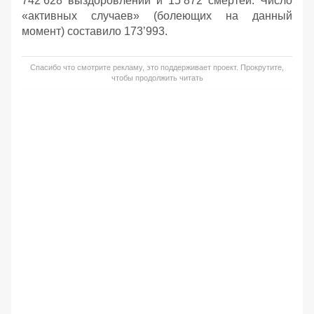
742’628 выздоровлений и 15’872 смертей. Число
«активных случаев» (болеющих на данный
момент) составило 173’993.
Спасибо что смотрите рекламу, это поддерживает проект. Прокрутите,
чтобы продолжить читать