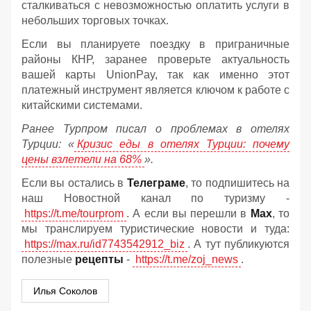
сталкиваться с невозможностью оплатить услуги в
небольших торговых точках.
Если вы планируете поездку в приграничные
районы КНР, заранее проверьте актуальность
вашей карты UnionPay, так как именно этот
платежный инструмент является ключом к работе с
китайскими системами.
Ранее Турпром писал о проблемах в отелях
Турции: «
Кризис еды в отелях Турции: почему
цены взлетели на 68%
».
Если вы остались в
Телеграме
, то подпишитесь на
наш Новостной канал по туризму -
https://t.me/tourprom
. А если вы перешли в
Мах
, то
мы транслируем туристические новости и туда:
https://max.ru/id7743542912_biz
. А тут публикуются
полезные
рецепты
-
https://t.me/zoj_news
.
Илья Соколов