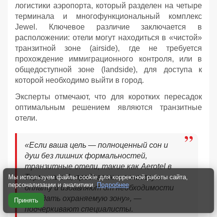
логистики аэропорта, который разделен на четыре
терминала и многофункциональный комплекс
Jewel. Ключевое различие заключается в
расположении: отели могут находиться в «чистой»
транзитной зоне (airside), где не требуется
прохождение иммиграционного контроля, или в
общедоступной зоне (landside), для доступа к
которой необходимо выйти в город.
Эксперты отмечают, что для коротких пересадок
оптимальным решением являются транзитные
отели.
«Если ваша цель — полноценный сон и
душ без лишних формальностей,
транзитные отели, такие как Aerotel в
Терминале 1, предлагают почасовую
Мы используем файлы cookie для корректной работы сайта,
персонализации и аналитики.
Подробнее
оплату и избавляют от необходимости
покидать охраняемую зону», —
Принять
подчеркивают специалисты.