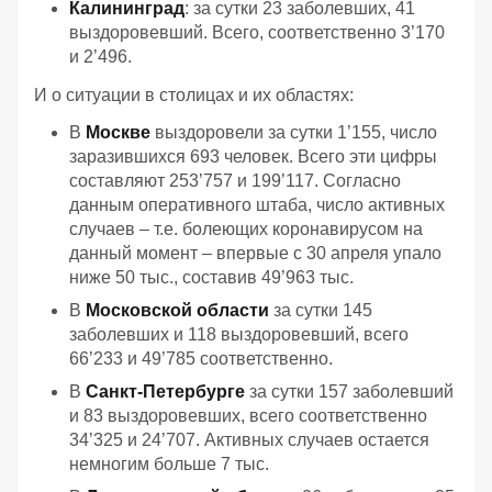
Калининград
: за сутки 23 заболевших, 41
выздоровевший. Всего, соответственно 3’170
и 2’496.
И о ситуации в столицах и их областях:
В
Москве
выздоровели за сутки 1’155, число
заразившихся 693 человек. Всего эти цифры
составляют 253’757 и 199’117. Согласно
данным оперативного штаба, число активных
случаев – т.е. болеющих коронавирусом на
данный момент – впервые с 30 апреля упало
ниже 50 тыс., составив 49’963 тыс.
В
Московской области
за сутки 145
заболевших и 118 выздоровевший, всего
66’233 и 49’785 соответственно.
В
Санкт-Петербурге
за сутки 157 заболевший
и 83 выздоровевших, всего соответственно
34’325 и 24’707. Активных случаев остается
немногим больше 7 тыс.