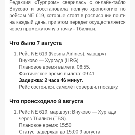
Редакция «Турпром» сверилась с онлайн‑табло
Внуково и восстановила полную хронологию по
рейсам NE 619, которые стоят в расписании почти
на каждый день, при этом передет осуществляется
через промежуточную точку - Тбилиси.
Что
было
7 августа
Рейс
NE 619
(Nesma
Airlines),
маршрут:
Внуково — Хургада
(HRG).
Плановое
время
вылета:
06:55.
Фактическое
время
вылета:
09:41.
Задержка:
2 часа
46 минут.
Рейс
состоялся,
самолёт
совершил
посадку.
Что
происходило
8 августа
Рейс
NE 619,
маршрут:
Внуково — Хургада
через
Тбилиси
(TBS).
Плановое
время:
15:50.
Статус:
задержан
до
15:00
9 августа.