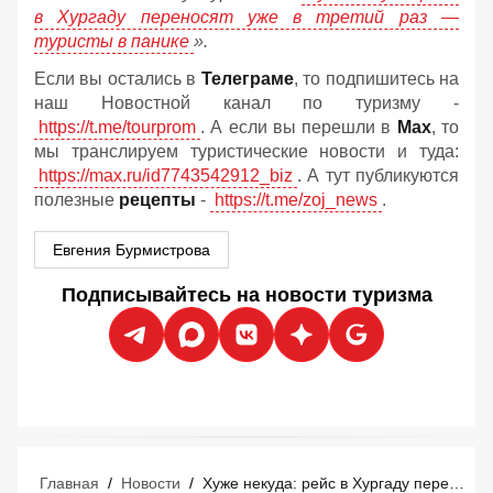
в Хургаду переносят уже в третий раз —
туристы в панике
».
Если вы остались в
Телеграме
, то подпишитесь на
наш Новостной канал по туризму -
https://t.me/tourprom
. А если вы перешли в
Мах
, то
мы транслируем туристические новости и туда:
https://max.ru/id7743542912_biz
. А тут публикуются
полезные
рецепты
-
https://t.me/zoj_news
.
Евгения Бурмистрова
Подписывайтесь на новости туризма
Главная
/
Новости
/
Хуже некуда: рейс в Хургаду переносят уже в третий раз — туристы в панике