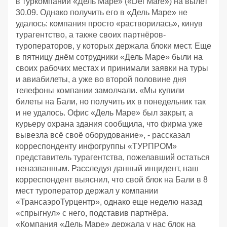
в туркомпании «Дель Маре» («Del Mare») на вылет
30.09. Однако получить его в «Дель Маре» не
удалось: компания просто «растворилась», кинув
турагентство, а также своих партнёров-
туроператоров, у которых держала блоки мест. Еще
в пятницу днём сотрудники «Дель Маре» были на
своих рабочих местах и принимали заявки на туры
и авиабилеты, а уже во второй половине дня
телефоны компании замолчали. «Мы купили
билеты на Бали, но получить их в понедельник так
и не удалось. Офис «Дель Маре» был закрыт, а
курьеру охрана здания сообщила, что фирма уже
вывезла всё своё оборудование», - рассказал
корреспонденту инфогруппы «ТУРПРОМ»
представитель турагентства, пожелавший остаться
неназванным. Расследуя данный инцидент, наш
корреспондент выяснил, что свой блок на Бали в 8
мест туроператор держал у компании
«ТрансаэроТурцентр», однако еще неделю назад
«спрыгнул» с него, подставив партнёра.
«Компания «Дель Маре» держала у нас блок на