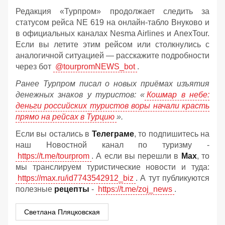
Редакция «Турпром» продолжает следить за
статусом рейса NE 619 на онлайн‑табло Внуково и
в официальных каналах Nesma Airlines и AnexTour.
Если вы летите этим рейсом или столкнулись с
аналогичной ситуацией — расскажите подробности
через бот
@tourpromNEWS_bot
.
Ранее Турпром писал о новых приёмах изъятия
денежных знаков у туристов:
«
Кошмар в небе:
деньги российских туристов воры начали красть
прямо на рейсах в Турцию
».
Если вы остались в
Телеграме
, то подпишитесь на
наш Новостной канал по туризму -
https://t.me/tourprom
. А если вы перешли в
Мах
, то
мы транслируем туристические новости и туда:
https://max.ru/id7743542912_biz
. А тут публикуются
полезные
рецепты
-
https://t.me/zoj_news
.
Светлана Пляцковская