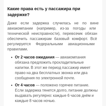
Какие
права
есть
у
пассажира
при
задержке?
Даже
если
задержка
случилась
не
по
вине
авиакомпании
(например,
из‑за
погоды
или
технической
неисправности),
перевозчик
обязан
обеспечить
пассажирам
базовый
комфорт.
Всё
регулируется
Федеральными
авиационными
правилами.
От
2
часов
ожидания
— авиакомпания
обязана
предложить
прохладительные
напитки.
В
этот
же
период
пассажир
имеет
право
на
два
бесплатных
звонка
или
два
сообщения
по
электронной
почте.
От
4
часов
— положено
горячее
питание.
Если
задержка
тянется
долго,
питание
должны
выдавать
регулярно:
каждые
6 часов
днём
и
каждые
8 часов
ночью.