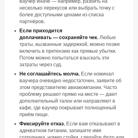
ваучер
иначе — например,
разбить
на
несколько
перекусов
или
выбрать
точку
с
более
доступными
ценами
из
списка
партнёров.
Если
приходится
доплачивать — сохраняйте
чек.
Любые
траты,
вызванные
задержкой,
можно
позже
включить
в
претензию
как
прямые
убытки.
Потом можно попытаться взыскать эти
затраты через суд.
Не
соглашайтесь
молча.
Если
номинал
ваучера
очевидно
недостаточен,
заявите
об
этом
представителю
авиакомпании.
Часто
проблему
решают
прямо
на
месте — дают
дополнительный
талон
или
направляют
в
кафе,
где
ваучер
покрывает
полноценный
приём
пищи.
Фиксируйте
отказ.
Если
вам
отказывают
в
адекватном
питании,
запишите
имя
сотрудника,
номер
стойки,
сделайте
фото
или