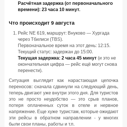
Расчётная
задержка
(от
первоначального
времени):
23 часа
10 минут.
Что
происходит
9 августа
Рейс
NE 619,
маршрут:
Внуково — Хургада
через
Тбилиси
(TBS).
Первоначальное
время
на
этот
день:
12:15.
Текущий
статус:
задержан
до
15:00.
Текущая
задержка:
2 часа
45 минут
(и
это
не
окончательная
цифра — рейс
ещё
могут
снова
перенести).
Ситуация выглядит как нарастающая цепочка
переносов: сначала сдвинули на следующий день,
теперь двигают уже внутри этого дня. Для туристов
это не просто неудобство — это срыв планов,
потеря оплаченных суток в отеле и нервное
напряжение. Еще хуже туристам, которые ожидают
эти рейсы в обратном направлении - у многих
были свои планы, работы и т.п.