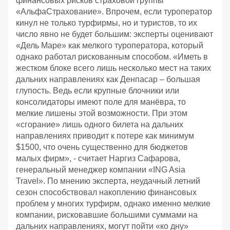
финансовых рисков страховой группы
«АльфаСтрахование». Впрочем, если туроператор
кинул не только турфирмы, но и туристов, то их
число явно не будет большим: эксперты оценивают
«Дель Маре» как мелкого туроператора, который
однако работал рискованным способом. «Иметь в
жестком блоке всего лишь несколько мест на таких
дальних направлениях как Денпасар – большая
глупость. Ведь если крупные блочники или
консолидаторы имеют поле для манёвра, то
мелкие лишены этой возможности. При этом
«сгорание» лишь одного билета на дальних
направлениях приводит к потере как минимум
$1500, что очень существенно для бюджетов
малых фирм», - считает Наргиз Сафарова,
генеральный менеджер компании «ING Asia
Travel». По мнению эксперта, неудачный летний
сезон способствовал накоплению финансовых
проблем у многих турфирм, однако именно мелкие
компании, рисковавшие большими суммами на
дальних направлениях, могут пойти «ко дну»