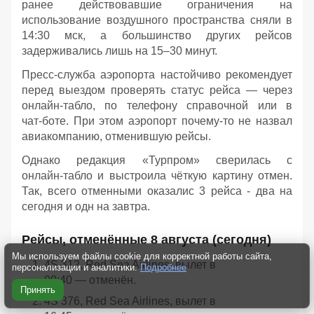
ранее действовавшие ограничения на
использование воздушного пространства сняли в
14:30 мск, а большинство других рейсов
задерживались лишь на 15–30 минут.
Пресс‑служба аэропорта настойчиво рекомендует
перед выездом проверять статус рейса — через
онлайн‑табло, по телефону справочной или в
чат‑боте. При этом аэропорт почему-то не назвал
авиакомпанию, отменившую рейсы.
Однако редакция «Турпром» сверилась с
онлайн‑табло и выстроила чёткую картину отмен.
Так, всего отменными оказалис 3 рейса - два на
сегодня и одн на завтра.
Рейсы, отменённые 8 августа (сегодня)
Мы используем файлы cookie для корректной работы сайта,
4S 312, Red Sea Airlines, вылет в
персонализации и аналитики.
Подробнее
00:40 — отменён.
Принять
4S 376, Red Sea Airlines, вылет в