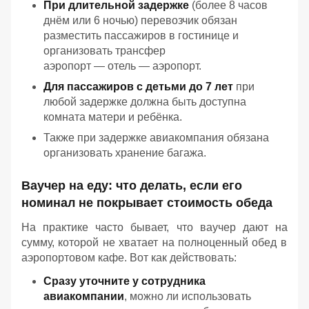
При
длительной
задержке
(более
8 часов
днём
или
6 ночью)
перевозчик
обязан
разместить
пассажиров
в
гостинице
и
организовать
трансфер
аэропорт — отель — аэропорт.
Для
пассажиров
с
детьми
до
7 лет
при
любой
задержке
должна
быть
доступна
комната
матери
и
ребёнка.
Также
при
задержке
авиакомпания
обязана
организовать
хранение
багажа.
Ваучер
на
еду:
что
делать,
если
его
номинал
не
покрывает
стоимость
обеда
На
практике
часто
бывает,
что
ваучер
дают
на
сумму,
которой
не
хватает
на
полноценный
обед
в
аэропортовом
кафе.
Вот
как
действовать:
Сразу
уточните
у
сотрудника
авиакомпании
,
можно
ли
использовать