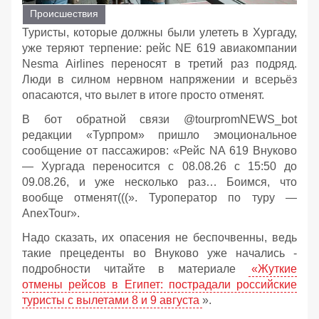
Происшествия
Туристы, которые должны были улететь в Хургаду,
уже теряют терпение: рейс NE 619 авиакомпании
Nesma Airlines переносят в третий раз подряд.
Люди в силном нервном напряжении и всерьёз
опасаются, что вылет в итоге просто отменят.
В бот обратной связи @tourpromNEWS_bot
редакции «Турпром» пришло эмоциональное
сообщение от пассажиров: «Рейс NA 619 Внуково
— Хургада переносится с 08.08.26 с 15:50 до
09.08.26, и уже несколько раз… Боимся, что
вообще отменят(((». Туроператор по туру —
AnexTour».
Надо сказать, их опасения не беспочвенны, ведь
такие прецеденты во Внуково уже начались -
подробности читайте в материале
«Жуткие
отмены рейсов в Египет: пострадали российские
туристы с вылетами 8 и 9 августа
».