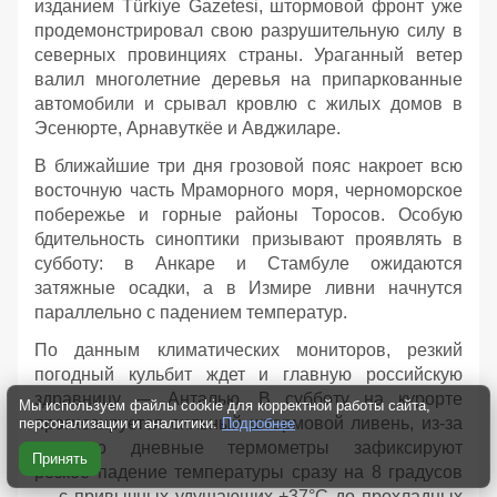
изданием Türkiye Gazetesi, штормовой фронт уже
продемонстрировал свою разрушительную силу в
северных провинциях страны. Ураганный ветер
валил многолетние деревья на припаркованные
автомобили и срывал кровлю с жилых домов в
Эсенюрте, Арнавуткёе и Авджиларе.
В ближайшие три дня грозовой пояс накроет всю
восточную часть Мраморного моря, черноморское
побережье и горные районы Торосов. Особую
бдительность синоптики призывают проявлять в
субботу: в Анкаре и Стамбуле ожидаются
затяжные осадки, а в Измире ливни начнутся
параллельно с падением температур.
По данным климатических мониторов, резкий
погодный кульбит ждет и главную российскую
здравницу — Анталью. В субботу на курорте
Мы используем файлы cookie для корректной работы сайта,
прогнозируется сильный штормовой ливень, из-за
персонализации и аналитики.
Подробнее
которого дневные термометры зафиксируют
Принять
резкое падение температуры сразу на 8 градусов
— с привычных удушающих +37°C до прохладных