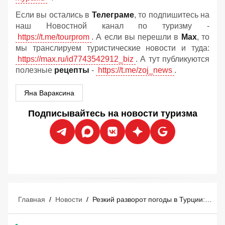
Если вы остались в
Телеграме
, то подпишитесь на
наш Новостной канал по туризму -
https://t.me/tourprom
. А если вы перешли в
Мах
, то
мы транслируем туристические новости и туда:
https://max.ru/id7743542912_biz
. А тут публикуются
полезные
рецепты
-
https://t.me/zoj_news
.
Яна Вараксина
Подписывайтесь на новости туризма
Главная
/
Новости
/
Резкий разворот погоды в Турции: на популярные курорты надвигается мощный штормовой удар