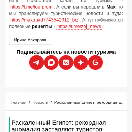
наш Новостной канал по туризму -
https://t.me/tourprom
. А если вы перешли в
Мах
, то
мы транслируем туристические новости и туда:
https://max.ru/id7743542912_biz
. А тут публикуются
полезные
рецепты
-
https://t.me/zoj_news
.
Ирина Архарова
Подписывайтесь на новости туризма
Главная
/
Новости
/
Раскаленный Египет: рекордная аномалия заставляет туристов экстренно менять расписание
Раскаленный Египет: рекордная
аномалия заставляет туристов