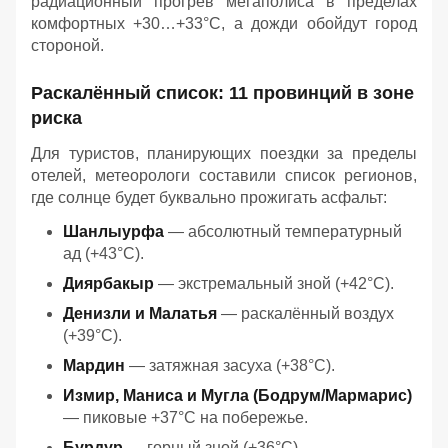
радиационный прогрев мегаполиса в пределах
комфортных +30…+33°C, а дожди обойдут город
стороной.
Раскалённый список: 11 провинций в зоне
риска
Для туристов, планирующих поездки за пределы
отелей, метеорологи составили список регионов,
где солнце будет буквально прожигать асфальт:
Шанлыурфа
— абсолютный температурный
ад (+43°C).
Диярбакыр
— экстремальный зной (+42°C).
Денизли и Малатья
— раскалённый воздух
(+39°C).
Мардин
— затяжная засуха (+38°C).
Измир, Маниса и Мугла (Бодрум/Мармарис)
— пиковые +37°C на побережье.
Бурдур
— горный зной (+36°C).