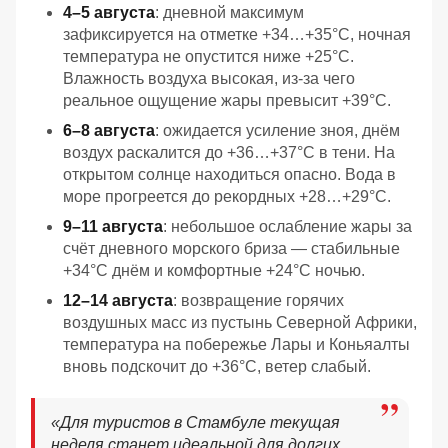
4–5 августа
: дневной максимум
зафиксируется на отметке +34…+35°C, ночная
температура не опустится ниже +25°C.
Влажность воздуха высокая, из-за чего
реальное ощущение жары превысит +39°C.
6–8 августа
: ожидается усиление зноя, днём
воздух раскалится до +36…+37°C в тени. На
открытом солнце находиться опасно. Вода в
море прогреется до рекордных +28…+29°C.
9–11 августа
: небольшое ослабление жары за
счёт дневного морского бриза — стабильные
+34°C днём и комфортные +24°C ночью.
12–14 августа
: возвращение горячих
воздушных масс из пустынь Северной Африки,
температура на побережье Лары и Коньяалты
вновь подскочит до +36°C, ветер слабый.
«Для туристов в Стамбуле текущая
неделя станет идеальной для долгих