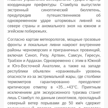
координации префектуры Стамбула выпустили
экстренный синоптический бюллетень,
предупредив путешественников об
одновременном ударе штормовых ливней на
севере страны и аномального зноя на южном и
эгейском побережьях.
Согласно картам метеорологов, мощные грозовые
фронты и локальные ливни накроют внутренние
районы черноморских и приграничных провинций,
включая Синоп, Ризу, Артвин, Самсун, Гиресун,
Трабзон и Ардахан. Одновременно с этим в Южной
и Юго-Восточной Анатолии, а также на западе
республики объявлен «оранжевый» уровень
опасности из-за экстремальной жары, где столбики
термометров гарантированно преодолеют
критическую отметку в +35…+43°C. Приятным
исключением для экскурсионного туризма станет
лишь Стамбул: по данным синоптиков, прохладный
северный ветер порывами до 50 км/ч сдержит