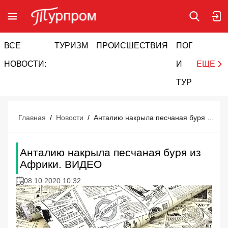
ВСЕ
ТУРИЗМ
ПРОИСШЕСТВИЯ
ПОГОДА
И
НОВОСТИ:
И
ЕЩЕ
ТУРИЗМ
Главная
/
Новости
/
Анталию накрыла песчаная буря из Африки. ВИДЕО
Анталию накрыла песчаная буря из
Африки. ВИДЕО
08.10.2020 10:32