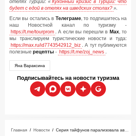
отелях Турции: «
Кухонный кризис в Турции: что
будет с едой в отелях на шведских столах?
».
Если вы остались в
Телеграме
, то подпишитесь на
наш Новостной канал по туризму -
https://t.me/tourprom
. А если вы перешли в
Мах
, то
мы транслируем туристические новости и туда:
https://max.ru/id7743542912_biz
. А тут публикуются
полезные
рецепты
-
https://t.me/zoj_news
.
Яна Вараксина
Подписывайтесь на новости туризма
Главная
/
Новости
/
Серия тайфунов парализовала авиасообщение в странах Азии