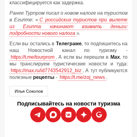
классифицируется как задержка.
Ранее Турпром писал о новом налоге на туристов
в Египте:
«
С российских туристов при вылете
из Египта начинают взимать деньги:
подробности нового налога
».
Если вы остались в
Телеграме
, то подпишитесь на
наш Новостной канал по туризму -
https://t.me/tourprom
. А если вы перешли в
Мах
, то
мы транслируем туристические новости и туда:
https://max.ru/id7743542912_biz
. А тут публикуются
полезные
рецепты
-
https://t.me/zoj_news
.
Илья Соколов
Подписывайтесь на новости туризма