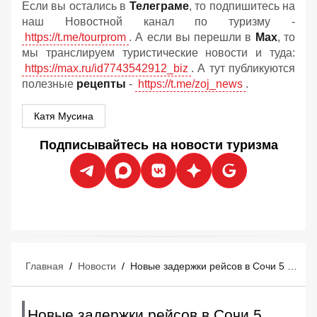
Если вы остались в
Телеграме
, то подпишитесь на
наш Новостной канал по туризму -
https://t.me/tourprom
. А если вы перешли в
Мах
, то
мы транслируем туристические новости и туда:
https://max.ru/id7743542912_biz
. А тут публикуются
полезные
рецепты
-
https://t.me/zoj_news
.
Катя Мусина
Подписывайтесь на новости туризма
Главная
/
Новости
/
Новые задержки рейсов в Сочи 5 августа: кто из туристов застрял надолго?
Новые задержки рейсов в Сочи 5