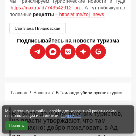
мы транслируем туристические новости и туда:
https://max.ru/id7743542912_biz
. А тут публикуются
полезные
рецепты
-
https://t.me/zoj_news
.
Светлана Пляцковская
Подписывайтесь на новости туризма
Главная
/
Новости
/
В Таиланде убили русских туристов, но власти утверждают, что там безопасно: добро пожаловать в Ад
Мы используем файлы cookie для корректной работы сайта,
В Таиланде убили русских туристов,
персонализации и аналитики.
Подробнее
но власти утверждают, что там
Принять
безопасно: добро пожаловать в Ад