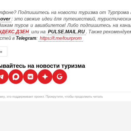
фоне? Подпишитесь на новости туризма от Турпрома 
cover
: это свежие идеи для путешествий, туристически
дажам туров и авиабилетов! Либо подпишитесь на кана
НДЕКС.ДЗЕН
или на
PULSE.MAIL.RU
. Также рекомендуе
остей в
Telegram
:
https://t.me/tourprom
м»
вайтесь на новости туризма
му, это поддерживает проект. Прокрутите, чтобы продолжить читать