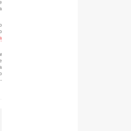
е
а
о
о
а
м
е
а
о
-