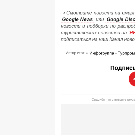
➔ Смотрите новости на смарт
Google News
или
Google Dis
новости и подборки по распро
туристических новостей на
Я
подписаться на наш Канал нов
Инфогруппа «Турпро
Автор статьи:
Подписы
Спасибо что смотрите рекла