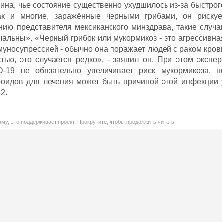
ина, чье состояние существенно ухудшилось из-за быстрог
ак и многие, заражённые черными грибами, он рискуе
ению представителя мексиканского минздрава, такие случа
чальны». «Черный грибок или мукормикоз - это агрессивна
муносупрессией - обычно она поражает людей с раком кров
тью, это случается редко», - заявил он. При этом экспер
D-19 не обязательно увеличивает риск мукормикоза, н
роидов для лечения может быть причиной этой инфекции 
2.
му, это поддерживает проект. Прокрутите, чтобы продолжить читать