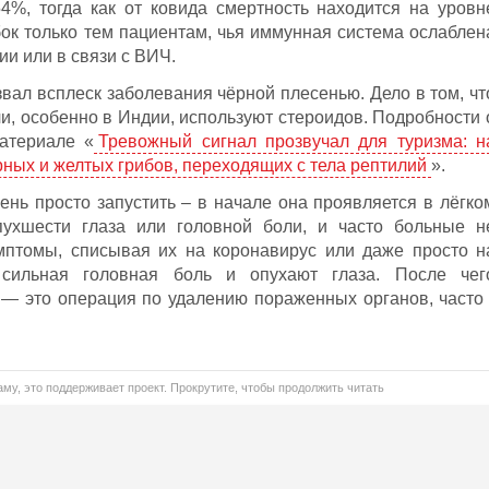
4%, тогда как от ковида смертность находится на уровн
бок только тем пациентам, чья иммунная система ослаблен
ии или в связи с ВИЧ.
вал всплеск заболевания чёрной плесенью. Дело в том, чт
чи, особенно в Индии, используют стероидов. Подробности 
атериале «
Тревожный сигнал прозвучал для туризма: н
рных и желтых грибов, переходящих с тела рептилий
».
ень просто запустить – в начале она проявляется в лёгко
пухшести глаза или головной боли, и часто больные н
птомы, списывая их на коронавирус или даже просто н
 сильная головная боль и опухают глаза. После чег
— это операция по удалению пораженных органов, часто 
му, это поддерживает проект. Прокрутите, чтобы продолжить читать