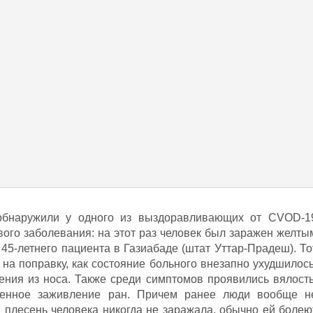
обнаружили у одного из выздоравливающих от CVOD-1
вого заболевания: на этот раз человек был заражен желты
 45-летнего пациента в Газиабаде (штат Уттар-Прадеш). То
на поправку, как состояние больного внезапно ухудшилось
чения из носа. Также среди симптомов проявились вялость
ленное заживление ран. Причем ранее люди вообще н
я плесень человека никогда не заражала, обычно ей болею