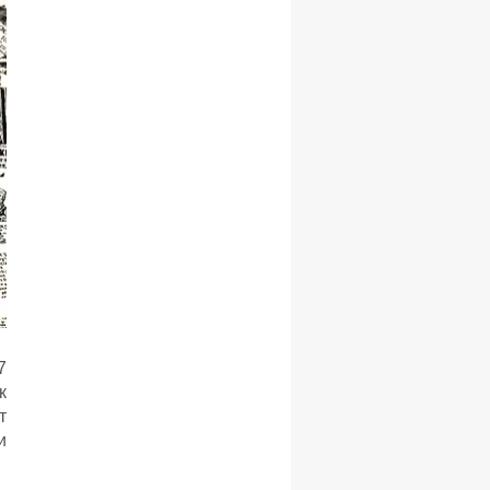
7
к
т
и