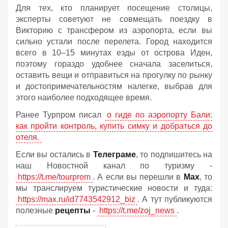
Для тех, кто планирует посещение столицы,
эксперты советуют не совмещать поездку в
Викторию с трансфером из аэропорта, если вы
сильно устали после перелета. Город находится
всего в 10–15 минутах езды от острова Иден,
поэтому гораздо удобнее сначала заселиться,
оставить вещи и отправиться на прогулку по рынку
и достопримечательностям налегке, выбрав для
этого наиболее подходящее время.
Ранее Турпром писал
о гиде по аэропорту Бали:
как пройти контроль, купить симку и добраться до
отеля.
Если вы остались в
Телеграме
, то подпишитесь на
наш Новостной канал по туризму -
https://t.me/tourprom
. А если вы перешли в
Мах
, то
мы транслируем туристические новости и туда:
https://max.ru/id7743542912_biz
. А тут публикуются
полезные
рецепты
-
https://t.me/zoj_news
.