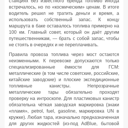
станциях без известного бренда топливо иногда
встречалось, но по «космическим» ценам. В итоге
водитель решил не тратить деньги и время, а
использовать собственный запас. К концу
маршрута в баке оставалось топлива примерно на
100 км. Главный совет, который он даёт другим
путешественникам, — брать с собой запас, чтобы
не стоять в очередях и не переплачивать.
Правила провоза топлива через мост остаются
неизменными. К перевозке допускаются только
специализированные ёмкости для ГСМ:
металлические (в том числе советские, российские,
китайские заводские) и плоские экспедиционные
топливные канистры. Непрозрачные
металлические тары обязательно проходят
проверку на интроскопе. Для пластиковых канистр
обязательна чёткая заводская маркировка (знаки
«пламя», petrol, fuel, gasoline, маркировка UN в
кружке). Любая тара, изначально предназначенная
для других жидкостей (из‑под AdBlue, бытовой