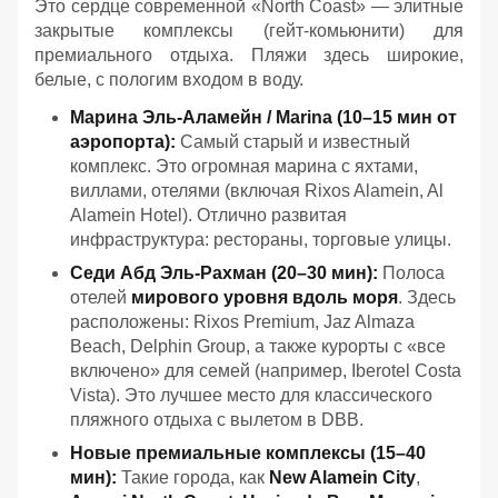
Это сердце современной «North Coast» — элитные
закрытые комплексы (гейт-комьюнити) для
премиального отдыха. Пляжи здесь широкие,
белые, с пологим входом в воду.
Марина Эль-Аламейн / Marina (10–15 мин от
аэропорта):
Самый старый и известный
комплекс. Это огромная марина с яхтами,
виллами, отелями (включая Rixos Alamein, Al
Alamein Hotel). Отлично развитая
инфраструктура: рестораны, торговые улицы.
Седи Абд Эль-Рахман (20–30 мин):
Полоса
отелей
мирового уровня вдоль моря
. Здесь
расположены: Rixos Premium, Jaz Almaza
Beach, Delphin Group, а также курорты с «все
включено» для семей (например, Iberotel Costa
Vista). Это лучшее место для классического
пляжного отдыха с вылетом в DBB.
Новые премиальные комплексы (15–40
мин):
Такие города, как
New Alamein City
,