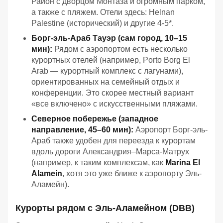
Район с дворцом Монтаза и огромным парком,
а также с пляжем. Отели здесь: Helnan
Palestine (исторический) и другие 4-5*.
Борг-эль-Араб Тауэр (сам город, 10–15
мин):
Рядом с аэропортом есть несколько
курортных отелей (например, Porto Borg El
Arab — курортный комплекс с лагунами),
ориентированных на семейный отдых и
конференции. Это скорее местный вариант
«все включено» с искусственными пляжами.
Северное побережье (западное
направление, 45–60 мин):
Аэропорт Борг-эль-
Араб также удобен для переезда к курортам
вдоль дороги Александрия–Марса-Матрух
(например, к таким комплексам, как
Marina El
Alamein
, хотя это уже ближе к аэропорту Эль-
Аламейн).
Курорты рядом с Эль-Аламейном (DBB)