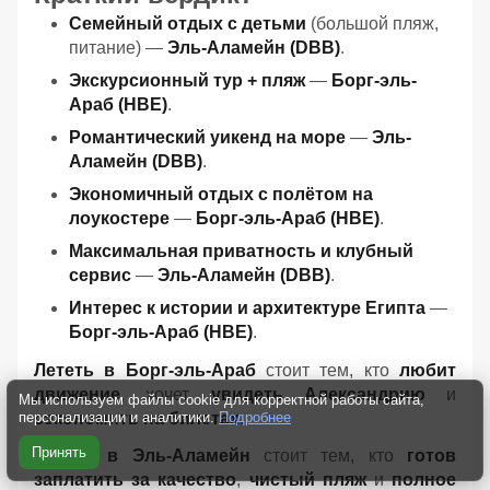
Семейный отдых с детьми
(большой пляж,
питание) —
Эль-Аламейн (DBB)
.
Экскурсионный тур + пляж
—
Борг-эль-
Араб (HBE)
.
Романтический уикенд на море
—
Эль-
Аламейн (DBB)
.
Экономичный отдых с полётом на
лоукостере
—
Борг-эль-Араб (HBE)
.
Максимальная приватность и клубный
сервис
—
Эль-Аламейн (DBB)
.
Интерес к истории и архитектуре Египта
—
Борг-эль-Араб (HBE)
.
Лететь в Борг-эль-Араб
стоит тем, кто
любит
движение
, хочет
увидеть Александрию
и
Мы используем файлы cookie для корректной работы сайта,
сэкономить на билетах
.
персонализации и аналитики.
Подробнее
Принять
Лететь в Эль-Аламейн
стоит тем, кто
готов
заплатить за качество
,
чистый пляж
и
полное