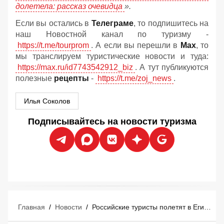
долетела: рассказ очевидца
»
.
Если вы остались в
Телеграме
, то подпишитесь на
наш Новостной канал по туризму -
https://t.me/tourprom
. А если вы перешли в
Мах
, то
мы транслируем туристические новости и туда:
https://max.ru/id7743542912_biz
. А тут публикуются
полезные
рецепты
-
https://t.me/zoj_news
.
Илья Соколов
Подписывайтесь на новости туризма
Главная
/
Новости
/
Российские туристы полетят в Египет на новые курорты Борг-эль-Араб и Эль-Аламейн: кому какой большее подходит?