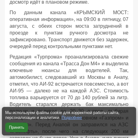
досмотр идёт в плановом режиме.
По данным канала «КРЫМСКИЙ МОСТ:
оперативная информация», на 09:00 в пятницу, 07
августа, с обеих сторон моста затруднений в
проезде к пунктам ручного досмотра не
зафиксировано. Транспорт движется без задержек,
очередей перед контрольными пунктами нет.
Редакция «Турпрома» проанализировала свежие
сообщения из канала «Трасса Дон М4» и выделила
ключевые нюансы для водителей. Так,
автомобилист, следовавший из Москвы в Анапу,
отметил, что АИ‑92 встречается повсеместно, а вот
АИ‑95 — далеко не на каждой АЗС. Стоимость
топлива варьируется от 70 до 140 рублей за литр.
Водитель старался держать бак максимально
полным и доливал по 20–30 литров, выбирая
Мы используем файлы cookie для корректной работы сайта,
станции без очередей — в основном «Газпром» и
персонализации и аналитики.
Подробнее
«Лукойл». Перед Анапой он заправился на АЗС
Принять
«Роснефть», после чего на следующих 200 км