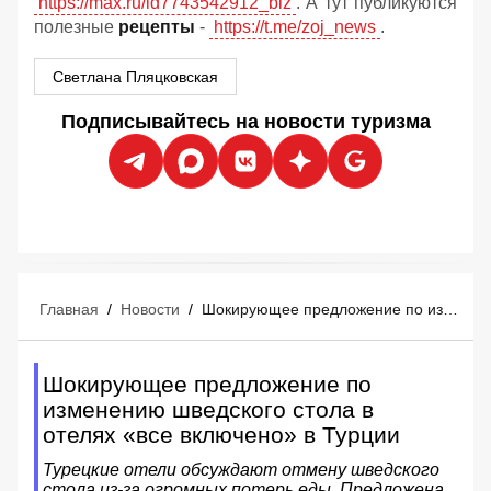
https://max.ru/id7743542912_biz
. А тут публикуются
полезные
рецепты
-
https://t.me/zoj_news
.
Светлана Пляцковская
Подписывайтесь на новости туризма
Главная
/
Новости
/
Шокирующее предложение по изменению шведского стола в отелях «все включено» в Турции
Шокирующее предложение по
изменению шведского стола в
отелях «все включено» в Турции
Турецкие отели обсуждают отмену шведского
стола из-за огромных потерь еды. Предложена