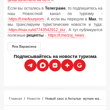
Если вы остались в
Телеграме
, то подпишитесь на
наш Новостной канал по туризму -
https://t.me/tourprom
. А если вы перешли в
Мах
, то
мы транслируем туристические новости и туда:
https://max.ru/id7743542912_biz
. А тут публикуются
полезные
рецепты
-
https://t.me/zoj_news
.
Яна Вараксина
Подписывайтесь на новости туризма
Главная
/
Новости
/
Новый хаос в Анталье: жуткие массовые задержки вылетов в Россию, некоторые - почти на 9 часов