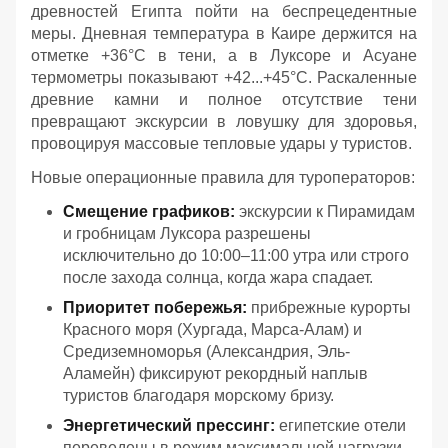
древностей Египта пойти на беспрецедентные
меры. Дневная температура в Каире держится на
отметке +36°C в тени, а в Луксоре и Асуане
термометры показывают +42...+45°C. Раскаленные
древние камни и полное отсутствие тени
превращают экскурсии в ловушку для здоровья,
провоцируя массовые тепловые удары у туристов.
Новые операционные правила для туроператоров:
Смещение графиков:
экскурсии к Пирамидам
и гробницам Луксора разрешены
исключительно до 10:00–11:00 утра или строго
после захода солнца, когда жара спадает.
Приоритет побережья:
прибрежные курорты
Красного моря (Хургада, Марса-Алам) и
Средиземноморья (Александрия, Эль-
Аламейн) фиксируют рекордный наплыв
туристов благодаря морскому бризу.
Энергетический прессинг:
египетские отели
переведены в режим максимальной нагрузки