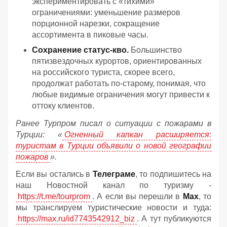
экспериментировать с «тихими»
ограничениями: уменьшение размеров
порционной нарезки, сокращение
ассортимента в пиковые часы.
Сохранение статус-кво.
Большинство
пятизвездочных курортов, ориентированных
на российского туриста, скорее всего,
продолжат работать по-старому, понимая, что
любые видимые ограничения могут привести к
оттоку клиентов.
Ранее Турпром писал о ситуации с пожарами в
Турции: «
Огненный капкан расширяется:
туристам в Турции объявили о новой географии
пожаров
».
Если вы остались в
Телеграме
, то подпишитесь на
наш Новостной канал по туризму -
https://t.me/tourprom
. А если вы перешли в
Мах
, то
мы транслируем туристические новости и туда:
https://max.ru/id7743542912_biz
. А тут публикуются