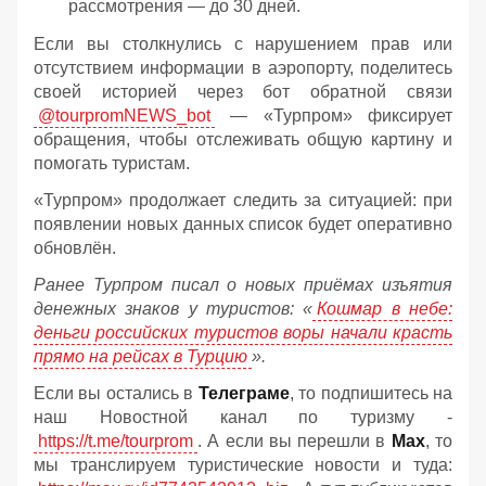
рассмотрения — до 30 дней.
Если вы столкнулись с нарушением прав или
отсутствием информации в аэропорту, поделитесь
своей историей через бот обратной связи
@tourpromNEWS_bot
— «Турпром» фиксирует
обращения, чтобы отслеживать общую картину и
помогать туристам.
«Турпром» продолжает следить за ситуацией: при
появлении новых данных список будет оперативно
обновлён.
Ранее Турпром писал о новых приёмах изъятия
денежных знаков у туристов:
«
Кошмар в небе:
деньги российских туристов воры начали красть
прямо на рейсах в Турцию
».
Если вы остались в
Телеграме
, то подпишитесь на
наш Новостной канал по туризму -
https://t.me/tourprom
. А если вы перешли в
Мах
, то
мы транслируем туристические новости и туда: