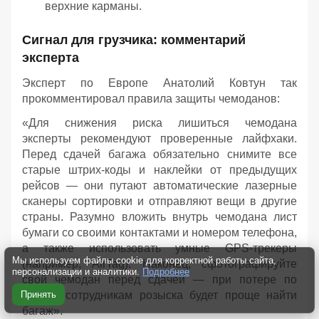
верхние карманы.
Сигнал для грузчика: комментарий
эксперта
Эксперт по Европе Анатолий Ковтун так
прокомментировал правила защиты чемоданов:
«Для снижения риска лишиться чемодана
эксперты рекомендуют проверенные лайфхаки.
Перед сдачей багажа обязательно снимите все
старые штрих-коды и наклейки от предыдущих
рейсов — они путают автоматические лазерные
сканеры сортировки и отправляют вещи в другие
страны. Разумно вложить внутрь чемодана лист
бумаги со своими контактами и номером телефона,
а также использовать умные GPS-трекеры
Мы используем файлы cookie для корректной работы сайта,
(например, AirTag). Наконец, сфотографируйте
персонализации и аналитики.
Подробнее
свой чемодан перед сдачей — при потере по
Принять
снимку сотрудникам розыска будет проще найти
багаж».