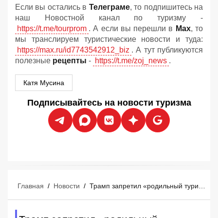
Если вы остались в
Телеграме
, то подпишитесь на
наш Новостной канал по туризму -
https://t.me/tourprom
. А если вы перешли в
Мах
, то
мы транслируем туристические новости и туда:
https://max.ru/id7743542912_biz
. А тут публикуются
полезные
рецепты
-
https://t.me/zoj_news
.
Катя Мусина
Подписывайтесь на новости туризма
Главная
/
Новости
/
Трамп запретил «родильный туризм»: визы для родов в США аннулированы