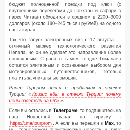
бюджет полноценной поездки под ключ (с
внутренними перелетами до Покхары и сафари в
парке Читван) обходится в среднем в 2200–3000
долларов (около 180–245 тысяч рублей) на одного
пассажира».
Так что запуск электронных виз с 17 августа —
отличный маркер технологического развития
Непала, но он не сделает это направление более
популярным. Страна в самом сердце Гималаев
остается элитарным и осознанным выбором для
мотивированных путешественников, готовых
платить за уникальные эмоции.
Ранее Турпром писал о проблемах в отелях
Турции: «
Кризис еды в отелях Турции: почему
цены взлетели на 68%
».
Если вы остались в
Телеграме
, то подпишитесь на
наш Новостной канал по туризму -
https://t.me/tourprom
. А если вы перешли в
Мах
, то
мы транслируем туристические новости и туда: