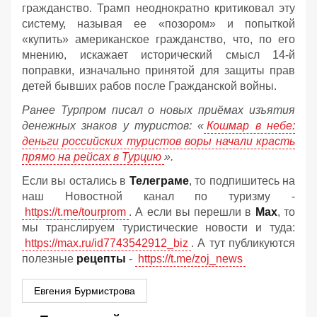
гражданство. Трамп неоднократно критиковал эту
систему, называя ее «позором» и попыткой
«купить» американское гражданство, что, по его
мнению, искажает исторический смысл 14-й
поправки, изначально принятой для защиты прав
детей бывших рабов после Гражданской войны.
Ранее Турпром писал о новых приёмах изъятия
денежных знаков у туристов:
«
Кошмар в небе:
деньги российских туристов воры начали красть
прямо на рейсах в Турцию
».
Если вы остались в
Телеграме
, то подпишитесь на
наш Новостной канал по туризму -
https://t.me/tourprom
. А если вы перешли в
Мах
, то
мы транслируем туристические новости и туда:
https://max.ru/id7743542912_biz
. А тут публикуются
полезные
рецепты
-
https://t.me/zoj_news
Евгения Бурмистрова