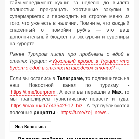
тайм-менеджмент кухни: за неделю до вылета
полностью прекращать хаотичные закупки в
супермаркетах и переходить на строгое меню из
того, что уже есть в наличии. Помните, что каждый
спасённый от помойки рубль — это ваш
дополнительный бюджет на экскурсии и сувениры
на курорте.
Ранее Турпром писал про проблемы с едой в
отелях Турции: «
Кухонный кризис в Турции: что
будет с едой в отелях на шведских столах?
».
Если вы остались в
Телеграме
, то подпишитесь на
наш Новостной канал по туризму -
https://t.me/tourprom
. А если вы перешли в
Мах
, то
мы транслируем туристические новости и туда:
https://max.ru/id7743542912_biz
. А тут публикуются
полезные
рецепты
-
https://t.me/zoj_news
.
Яна Вараксина