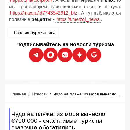
https://t.me/tourprom
. А если вы перешли в
Мах
, то
мы транслируем туристические новости и туда:
https://max.ru/id7743542912_biz
. А тут публикуются
полезные
рецепты
-
https://t.me/zoj_news
.
Евгения Бурмистрова
Подписывайтесь на новости туризма
Главная
/
Новости
/
Чудо на пляже: из моря вынесло €700 000 - счастливые туристы сказочно обогатились
Чудо на пляже: из моря вынесло
€700 000 - счастливые туристы
сказочно обогатились