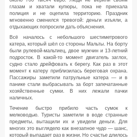
глазам и хватали купюры, пока не приехала
полиция и не оцепила территорию. Праздник
мгновенно сменился тревогой: деньги изъяли, а
отдыхающих попросили дать объяснения.
Всё началось с небольшого шестиметрового
катера, который шёл со стороны Мальты. На борту
были рулевой‑мальтиец, двое мужчин и 13‑летний
подросток. В какой‑то момент двигатель заглох,
судно стало дрейфовать к берегу. Как раз в этот
момент к катеру приблизилась береговая охрана.
Пассажиры заметили патрульные катера — и в
панике стали выбрасывать за борт запечатанные
хозяйственные сумки. В них лежали пачки
наличных.
Течение быстро прибило часть сумок к
мелководью. Туристы заметили в воде странные
предметы, вытащили их и увидели деньги. Для
многих это выглядело как внезапное чудо — шанс,
который выпадает раз в жизни. Но счастье длилось