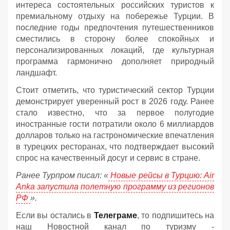
интереса состоятельных российских туристов к
премиальному отдыху на побережье Турции. В
последние годы предпочтения путешественников
сместились в сторону более спокойных и
персонализированных локаций, где культурная
программа гармонично дополняет природный
ландшафт.
Стоит отметить, что туристический сектор Турции
демонстрирует уверенный рост в 2026 году. Ранее
стало известно, что за первое полугодие
иностранные гости потратили около 6 миллиардов
долларов только на гастрономические впечатления
в турецких ресторанах, что подтверждает высокий
спрос на качественный досуг и сервис в стране.
Ранее Турпром писал: «
Новые рейсы в Турцию: Air
Anka запустила полетную программу из регионов
РФ
».
Если вы остались в
Телеграме
, то подпишитесь на
наш Новостной канал по туризму -