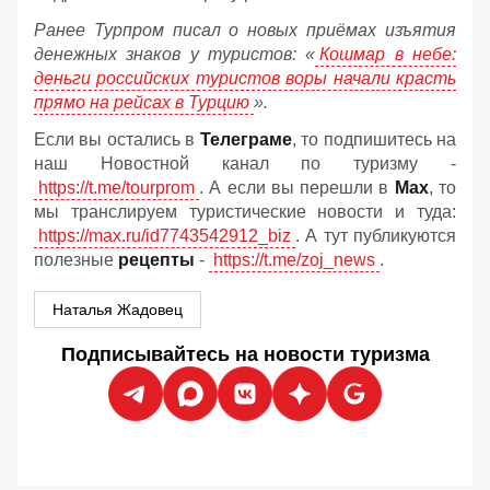
Ранее Турпром писал о новых приёмах изъятия
денежных знаков у туристов:
«
Кошмар в небе:
деньги российских туристов воры начали красть
прямо на рейсах в Турцию
».
Если вы остались в
Телеграме
, то подпишитесь на
наш Новостной канал по туризму -
https://t.me/tourprom
. А если вы перешли в
Мах
, то
мы транслируем туристические новости и туда:
https://max.ru/id7743542912_biz
. А тут публикуются
полезные
рецепты
-
https://t.me/zoj_news
.
Наталья Жадовец
Подписывайтесь на новости туризма