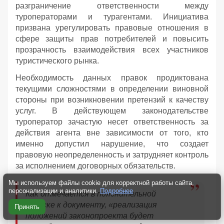
разграничение ответственности между
туроператорами и турагентами. Инициатива
призвана урегулировать правовые отношения в
сфере защиты прав потребителей и повысить
прозрачность взаимодействия всех участников
туристического рынка.
Необходимость данных правок продиктована
текущими сложностями в определении виновной
стороны при возникновении претензий к качеству
услуг. В действующем законодательстве
туроператор зачастую несет ответственность за
действия агента вне зависимости от того, кто
именно допустил нарушение, что создает
правовую неопределенность и затрудняет контроль
за исполнением договорных обязательств.
Мы используем файлы cookie для корректной работы сайта,
персонализации и аналитики.
Подробнее
Как отмечается в пояснительной
записке к документу, «реализация
Принять
положений законопроекта будет