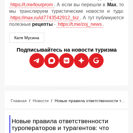
https://t.me/tourprom
. А если вы перешли в
Мах
, то
мы транслируем туристические новости и туда:
https://max.ru/id7743542912_biz
. А тут публикуются
полезные
рецепты
-
https://t.me/zoj_news
.
Катя Мусина
Подписывайтесь на новости туризма
Главная
/
Новости
/
Новые правила ответственности туроператоров и турагентов: что изменится
Новые правила ответственности
туроператоров и турагентов: что