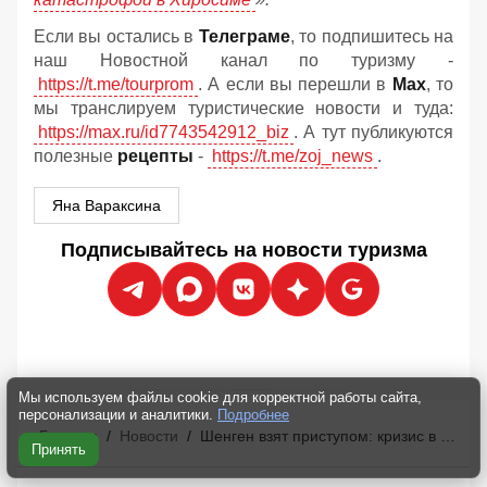
Если вы остались в
Телеграме
, то подпишитесь на
наш Новостной канал по туризму -
https://t.me/tourprom
. А если вы перешли в
Мах
, то
мы транслируем туристические новости и туда:
https://max.ru/id7743542912_biz
. А тут публикуются
полезные
рецепты
-
https://t.me/zoj_news
.
Яна Вараксина
Подписывайтесь на новости туризма
Мы используем файлы cookie для корректной работы сайта,
персонализации и аналитики.
Подробнее
Главная
/
Новости
/
Шенген взят приступом: кризис в Сеуте разрывает европейские визы
Принять