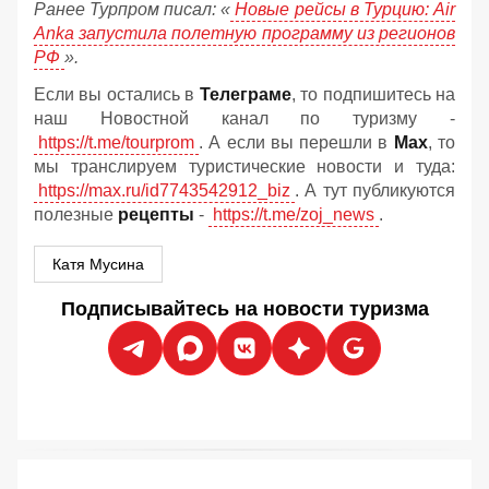
Ранее Турпром писал: «
Новые рейсы в Турцию: Air
Anka запустила полетную программу из регионов
РФ
».
Если вы остались в
Телеграме
, то подпишитесь на
наш Новостной канал по туризму -
https://t.me/tourprom
. А если вы перешли в
Мах
, то
мы транслируем туристические новости и туда:
https://max.ru/id7743542912_biz
. А тут публикуются
полезные
рецепты
-
https://t.me/zoj_news
.
Катя Мусина
Подписывайтесь на новости туризма