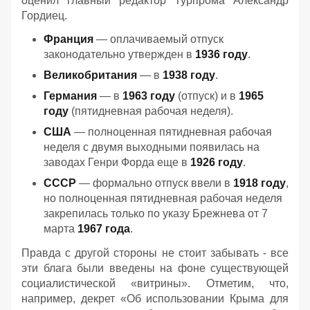
оценил главный редактор Турпрома Александр
Гордиец.
Франция
— оплачиваемый отпуск
законодательно утвержден в
1936 году
.
Великобритания
— в
1938 году
.
Германия
— в
1963 году
(отпуск) и в
1965
году
(пятидневная рабочая неделя).
США
— полноценная пятидневная рабочая
неделя с двумя выходными появилась на
заводах Генри Форда еще в
1926 году
.
СССР
— формально отпуск ввели в
1918 году
,
но полноценная пятидневная рабочая неделя
закрепилась только по указу Брежнева от 7
марта
1967 года
.
Правда с другой стороны не стоит забывать - все
эти блага были введены на фоне существующей
социалистической «витрины». Отметим, что,
например, декрет «Об использовании Крыма для