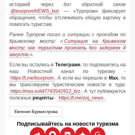
историей через бот обратной связи
@tourpromNEWS_bot
— «Турпром» фиксирует
обращения, чтобы отслеживать общую картину и
помогать туристам.
Ранее Турпром писал о ситуации с проездом по
Крымскому мосту:
«
Ситуация на Крымском
мосту: как туристам проехать без задержек 4
августа
».
Если вы остались в
Телеграме
, то подпишитесь на
наш Новостной канал по туризму -
https://t.me/tourprom
. А если вы перешли в
Мах
, то
мы транслируем туристические новости и туда:
https://max.ru/id7743542912_biz
. А тут публикуются
полезные
рецепты
-
https://t.me/zoj_news
.
Евгения Бурмистрова
Подписывайтесь на новости туризма