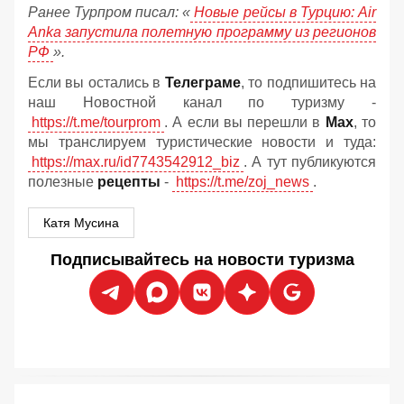
Ранее Турпром писал: «
Новые рейсы в Турцию: Air
Anka запустила полетную программу из регионов
РФ
».
Если вы остались в
Телеграме
, то подпишитесь на
наш Новостной канал по туризму -
https://t.me/tourprom
. А если вы перешли в
Мах
, то
мы транслируем туристические новости и туда:
https://max.ru/id7743542912_biz
. А тут публикуются
полезные
рецепты
-
https://t.me/zoj_news
.
Катя Мусина
Подписывайтесь на новости туризма