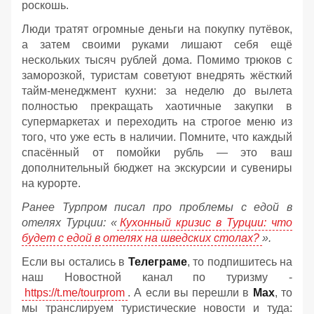
роскошь.
Люди тратят огромные деньги на покупку путёвок,
а затем своими руками лишают себя ещё
нескольких тысяч рублей дома. Помимо трюков с
заморозкой, туристам советуют внедрять жёсткий
тайм-менеджмент кухни: за неделю до вылета
полностью прекращать хаотичные закупки в
супермаркетах и переходить на строгое меню из
того, что уже есть в наличии. Помните, что каждый
спасённый от помойки рубль — это ваш
дополнительный бюджет на экскурсии и сувениры
на курорте.
Ранее Турпром писал про проблемы с едой в
отелях Турции: «
Кухонный кризис в Турции: что
будет с едой в отелях на шведских столах?
».
Если вы остались в
Телеграме
, то подпишитесь на
наш Новостной канал по туризму -
https://t.me/tourprom
. А если вы перешли в
Мах
, то
мы транслируем туристические новости и туда: