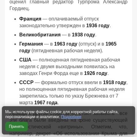
оценил главный редактор Турпрома Александр
Гордиец.
Франция
— оплачиваемый отпуск
законодательно утвержден в
1936 году
.
Великобритания
— в
1938 году
.
Германия
— в
1963 году
(отпуск) и в
1965
году
(пятидневная рабочая неделя).
США
— полноценная пятидневная рабочая
неделя с двумя выходными появилась на
заводах Генри Форда еще в
1926 году
.
СССР
— формально отпуск ввели в
1918 году
,
но полноценная пятидневная рабочая неделя
закрепилась только по указу Брежнева от 7
марта
1967 года
.
Мы используем файлы cookie для корректной работы сайта,
Правда с другой стороны не стоит забывать - все
персонализации и аналитики.
Подробнее
эти блага были введены на фоне существующей
социалистической «витрины». Отметим, что,
Принять
например, декрет «Об использовании Крыма для