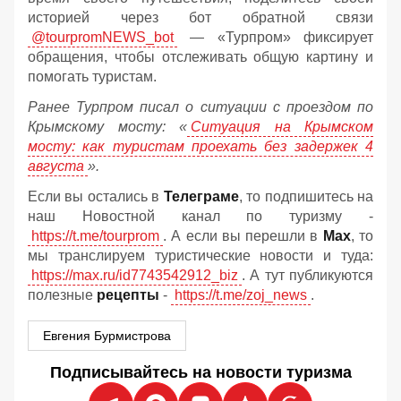
историей через бот обратной связи
@tourpromNEWS_bot
— «Турпром» фиксирует
обращения, чтобы отслеживать общую картину и
помогать туристам.
Ранее Турпром писал о ситуации с проездом по
Крымскому мосту:
«
Ситуация на Крымском
мосту: как туристам проехать без задержек 4
августа
».
Если вы остались в
Телеграме
, то подпишитесь на
наш Новостной канал по туризму -
https://t.me/tourprom
. А если вы перешли в
Мах
, то
мы транслируем туристические новости и туда:
https://max.ru/id7743542912_biz
. А тут публикуются
полезные
рецепты
-
https://t.me/zoj_news
.
Евгения Бурмистрова
Подписывайтесь на новости туризма