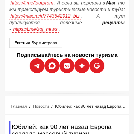
https://t.me/tourprom
. А если вы перешли в
Мах
, то
мы транслируем туристические новости и туда:
https://max.ru/id7743542912_biz
. А тут
публикуются полезные
рецепты
-
https://t.me/zoj_news
.
Евгения Бурмистрова
Подписывайтесь на новости туризма
Главная
/
Новости
/
Юбилей: как 90 лет назад Европа создала массовый туризм
Юбилей: как 90 лет назад Европа
создала массовый туризм