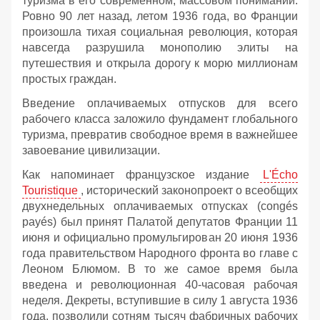
туризма в его современном, массовом понимании.
Ровно 90 лет назад, летом 1936 года, во Франции
произошла тихая социальная революция, которая
навсегда разрушила монополию элиты на
путешествия и открыла дорогу к морю миллионам
простых граждан.
Введение оплачиваемых отпусков для всего
рабочего класса заложило фундамент глобального
туризма, превратив свободное время в важнейшее
завоевание цивилизации.
Как напоминает французское издание
L'Écho
Touristique
, исторический законопроект о всеобщих
двухнедельных оплачиваемых отпусках (congés
payés) был принят Палатой депутатов Франции 11
июня и официально промульгирован 20 июня 1936
года правительством Народного фронта во главе с
Леоном Блюмом. В то же самое время была
введена и революционная 40-часовая рабочая
неделя. Декреты, вступившие в силу 1 августа 1936
года, позволили сотням тысяч фабричных рабочих