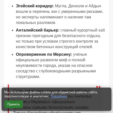
Эгейский коридор:
Мугла, Денизли и Айдын
вошли в перечень зон с умеренными рисками,
но эксперты напоминают о наличии там
локальных разломов.
Анталийский барьер:
главный курортный хаб
признан пригодным для безопасного отдыха,
но только при условии строгого контроля за
качеством бетонных конструкций отелей.
Опровержение по Мерсину:
учёные
официально развеяли миф о полной
неуязвимости города, указав на опасное
соседство с глубоководными разрывными
структурами.
Суть заявления геолога заключается в
Мы используем файлы cookie для корректной работы сайта,
том, что популярные курорты Анталья,
персонализации и аналитики.
Подробнее
Бодрум и Мармарис официально
Принять
признаны самыми безопасными зонами
Турции благодаря удалённости от