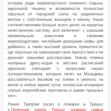
острова ради первоклассного пляжного отдыха,
идеальной тишины и возможности полностью
скрыться от городской суеты на уединённых
виллах с собственным выходом к океану. Наши
соотечественники больше всего ценят на курортах
качественную систему „всё включено" с хорошим
премиальным алкоголем и свежими
морепродуктами, чистейшие домашние рифы для
дайвинга, а также высокий уровень приватности,
где персонал не навязывает своё присутствие и не
докучает лишними расспросами. Новая отмена
чопорных дресс-кодов и жёстких расписаний
идеально совпадает с запросами наших
путешественников, которые летят на Мальдивы
расслабляться босиком на пляже и ужинать на
вилле в любое время суток, полностью игнорируя
глупые европейские протоколы и рамки прошлых
лет».
Ранее Турпром писал о пожарах в Турции:
«
Огненная карта Турции: названы самые