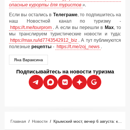
опасные курорты для туристов
».
Если вы остались в
Телеграме
, то подпишитесь на
наш Новостной канал по туризму -
https://t.me/tourprom
. А если вы перешли в
Мах
, то
мы транслируем туристические новости и туда:
https://max.ru/id7743542912_biz
. А тут публикуются
полезные
рецепты
-
https://t.me/zoj_news
.
Яна Вараксина
Подписывайтесь на новости туризма
Главная
/
Новости
/
Крымский мост, вечер 6 августа: как проехать без заторов, ситуация с бензином