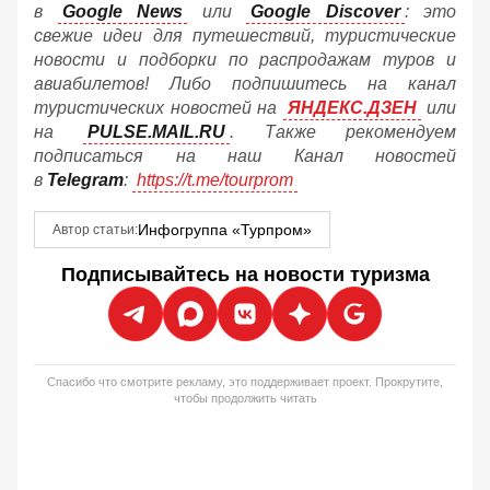
в
Google News
или
Google Discover
: это
свежие идеи для путешествий, туристические
новости и подборки по распродажам туров и
авиабилетов! Либо подпишитесь на канал
туристических новостей на
ЯНДЕКС.ДЗЕН
или
на
PULSE.MAIL.RU
. Также рекомендуем
подписаться на наш Канал новостей
в
Telegram
:
https://t.me/tourprom
Инфогруппа «Турпром»
Автор статьи:
Подписывайтесь на новости туризма
Спасибо что смотрите рекламу, это поддерживает проект. Прокрутите,
чтобы продолжить читать