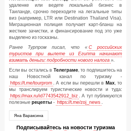
удаленке или ведете локальный бизнес в
Таиланде, срочно переходите на легальные типы
виз (например, LTR или Destination Thailand Visa).
Миграционная полиция получает карт-бланш на
жесткие зачистки, и финансирование под это уже
выделено из госказны.
Ранее Турпром писал, что «
С российских
туристов при вылете из Египта начинают
взимать деньги: подробности нового налога
».
Если вы остались в
Телеграме
, то подпишитесь на
наш Новостной канал по туризму -
https://t.me/tourprom
. А если вы перешли в
Мах
, то
мы транслируем туристические новости и туда:
https://max.ru/id7743542912_biz
. А тут публикуются
полезные
рецепты
-
https://t.me/zoj_news
.
Яна Вараксина
Подписывайтесь на новости туризма