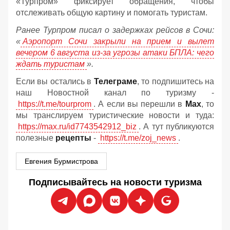
«Турпром» фиксирует обращения, чтобы
отслеживать общую картину и помогать туристам.
Ранее Турпром писал о задержках рейсов в Сочи:
«
Аэропорт Сочи закрыли на прием и вылет
вечером 6 августа из-за угрозы атаки БПЛА: чего
ждать туристам
».
Если вы остались в
Телеграме
, то подпишитесь на
наш Новостной канал по туризму -
https://t.me/tourprom
. А если вы перешли в
Мах
, то
мы транслируем туристические новости и туда:
https://max.ru/id7743542912_biz
. А тут публикуются
полезные
рецепты
-
https://t.me/zoj_news
.
Евгения Бурмистрова
Подписывайтесь на новости туризма