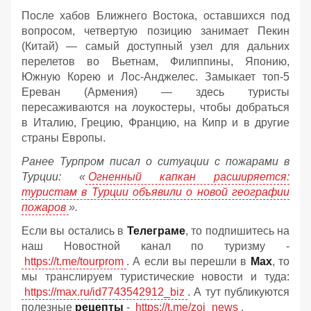
После хабов Ближнего Востока, оставшихся под
вопросом, четвертую позицию занимает Пекин
(Китай) — самый доступный узел для дальних
перелетов во Вьетнам, Филиппины, Японию,
Южную Корею и Лос-Анджелес. Замыкает топ-5
Ереван (Армения) — здесь туристы
пересаживаются на лоукостеры, чтобы добраться
в Италию, Грецию, Францию, на Кипр и в другие
страны Европы.
Ранее Турпром писал о ситуации с пожарами в
Турции: «
Огненный капкан расширяется:
туристам в Турции объявили о новой географии
пожаров
».
Если вы остались в
Телеграме
, то подпишитесь на
наш Новостной канал по туризму -
https://t.me/tourprom
. А если вы перешли в
Мах
, то
мы транслируем туристические новости и туда:
https://max.ru/id7743542912_biz
. А тут публикуются
полезные
рецепты
-
https://t.me/zoj_news
.