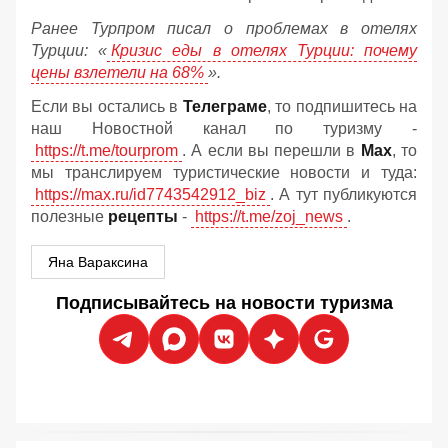
Ранее Турпром писал о проблемах в отелях
Турции: «
Кризис еды в отелях Турции: почему
цены взлетели на 68%
».
Если вы остались в
Телеграме
, то подпишитесь на
наш Новостной канал по туризму -
https://t.me/tourprom
. А если вы перешли в
Мах
, то
мы транслируем туристические новости и туда:
https://max.ru/id7743542912_biz
. А тут публикуются
полезные
рецепты
-
https://t.me/zoj_news
.
Яна Вараксина
Подписывайтесь на новости туризма