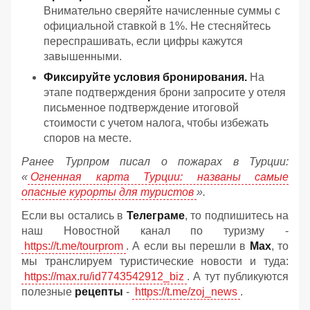
Внимательно сверяйте начисленные суммы с
официальной ставкой в 1%. Не стесняйтесь
переспрашивать, если цифры кажутся
завышенными.
Фиксируйте условия бронирования.
На
этапе подтверждения брони запросите у отеля
письменное подтверждение итоговой
стоимости с учетом налога, чтобы избежать
споров на месте.
Ранее Турпром писал о пожарах в Турции:
«
Огненная карта Турции: названы самые
опасные курорты для туристов
».
Если вы остались в
Телеграме
, то подпишитесь на
наш Новостной канал по туризму -
https://t.me/tourprom
. А если вы перешли в
Мах
, то
мы транслируем туристические новости и туда:
https://max.ru/id7743542912_biz
. А тут публикуются
полезные
рецепты
-
https://t.me/zoj_news
.