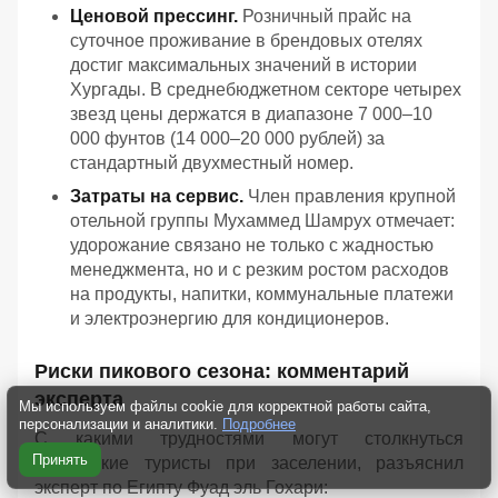
Ценовой прессинг.
Розничный прайс на
суточное проживание в брендовых отелях
достиг максимальных значений в истории
Хургады. В среднебюджетном секторе четырех
звезд цены держатся в диапазоне 7 000–10
000 фунтов (14 000–20 000 рублей) за
стандартный двухместный номер.
Затраты на сервис.
Член правления крупной
отельной группы Мухаммед Шамрух отмечает:
удорожание связано не только с жадностью
менеджмента, но и с резким ростом расходов
на продукты, напитки, коммунальные платежи
и электроэнергию для кондиционеров.
Риски пикового сезона: комментарий
эксперта
Мы используем файлы cookie для корректной работы сайта,
персонализации и аналитики.
Подробнее
С какими трудностями могут столкнуться
Принять
российские туристы при заселении, разъяснил
эксперт по Египту Фуад эль Гохари: