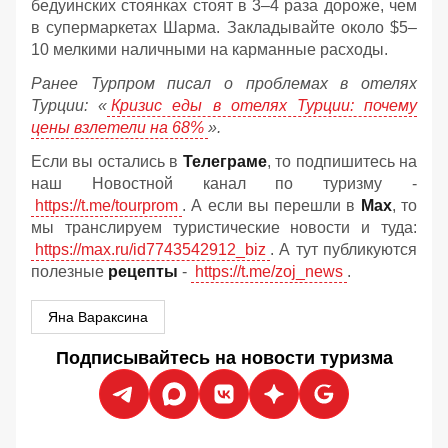
бедуинских стоянках стоят в 3–4 раза дороже, чем
в супермаркетах Шарма. Закладывайте около $5–
10 мелкими наличными на карманные расходы.
Ранее Турпром писал о проблемах в отелях
Турции: «
Кризис еды в отелях Турции: почему
цены взлетели на 68%
».
Если вы остались в
Телеграме
, то подпишитесь на
наш Новостной канал по туризму -
https://t.me/tourprom
. А если вы перешли в
Мах
, то
мы транслируем туристические новости и туда:
https://max.ru/id7743542912_biz
. А тут публикуются
полезные
рецепты
-
https://t.me/zoj_news
.
Яна Вараксина
Подписывайтесь на новости туризма