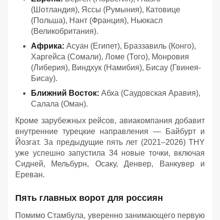
(Шотландия), Яссы (Румыния), Катовице
(Польша), Нант (Франция), Ньюкасл
(Великобритания).
Африка:
Асуан (Египет), Браззавиль (Конго),
Харгейса (Сомали), Ломе (Того), Монровия
(Либерия), Виндхук (Намибия), Бисау (Гвинея-
Бисау).
Ближний Восток:
Абха (Саудовская Аравия),
Салала (Оман).
Кроме зарубежных рейсов, авиакомпания добавит
внутренние турецкие направления — Байбурт и
Йозгат. За предыдущие пять лет (2021–2026) THY
уже успешно запустила 34 новые точки, включая
Сидней, Мельбурн, Осаку, Денвер, Ванкувер и
Ереван.
Пять главных ворот для россиян
Помимо Стамбула, уверенно занимающего первую