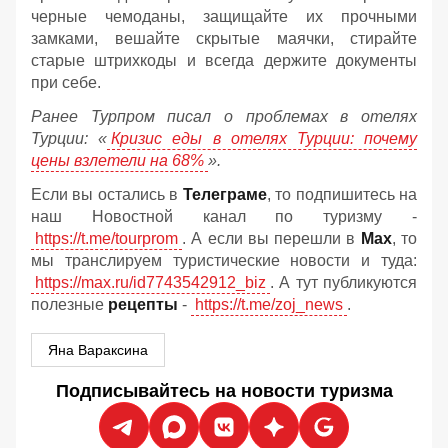
черные чемоданы, защищайте их прочными
замками, вешайте скрытые маячки, стирайте
старые штрихкоды и всегда держите документы
при себе.
Ранее Турпром писал о проблемах в отелях
Турции: «
Кризис еды в отелях Турции: почему
цены взлетели на 68%
».
Если вы остались в
Телеграме
, то подпишитесь на
наш Новостной канал по туризму -
https://t.me/tourprom
. А если вы перешли в
Мах
, то
мы транслируем туристические новости и туда:
https://max.ru/id7743542912_biz
. А тут публикуются
полезные
рецепты
-
https://t.me/zoj_news
.
Яна Вараксина
Подписывайтесь на новости туризма