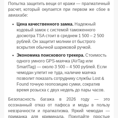
Попытка защитить вещи от кражи — прагматичный
расчет, который окупается при первом же сбое в
авиахабе:
Цена качественного замка.
Надежный
кодовый замок с системой таможенного
досмотра TSA стоит в среднем 1 500 – 2 500
рублей. Он защитит молнии от быстрого
вскрытия обычной шариковой ручкой.
Экономика поискового трекера.
Стоимость
одного умного GPS-маячка (AirTag или
SmartTag) — около 3 500 – 4 500 рублей. Если
чемодан улетит не туда, наличие маячка
позволит показать сотруднику службы Lost &
Found точную геопозицию сумки, сократив
время розыска с двух недель до пары часов.
Безопасность багажа в 2026 году — это
осознанный отказ от пафоса и моды в пользу
невзрачности и прагматизма. Яркий чемодан —
приманка для криминала. Покупайте простые