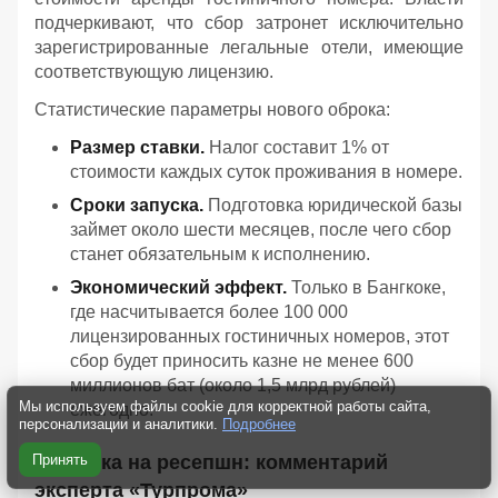
подчеркивают, что сбор затронет исключительно
зарегистрированные легальные отели, имеющие
соответствующую лицензию.
Статистические параметры нового оброка:
Размер ставки.
Налог составит 1% от
стоимости каждых суток проживания в номере.
Сроки запуска.
Подготовка юридической базы
займет около шести месяцев, после чего сбор
станет обязательным к исполнению.
Экономический эффект.
Только в Бангкоке,
где насчитывается более 100 000
лицензированных гостиничных номеров, этот
сбор будет приносить казне не менее 600
миллионов бат (около 1,5 млрд рублей)
Мы используем файлы cookie для корректной работы сайта,
ежегодно.
персонализации и аналитики.
Подробнее
Принять
Ловушка на ресепшн: комментарий
эксперта «Турпрома»