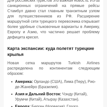
Для российских туристов это важная новость. Из-за
санкционных ограничений на прямые рейсы
Стамбул давно стал главным транзитным узлом
для путешественников из РФ. Расширение
маршрутной сети турецкого перевозчика открывает
более удобные стыковочные варианты в Америку,
Европу и Азию, что частично решает проблему
дефицита кресел.
Карта экспансии: куда полетят турецкие
крылья
Новая сетка маршрутов Turkish Airlines
распределена по континентам следующим
образом:
Америка:
Орландо (США), Лима (Перу), Рио-
де-Жанейро (Бразилия).
Азия и Дальний Восток:
Чэнду (Китай),
Урумчи (Китай), Атырау (Казахстан).
Европа:
Берген (Норвегия), Глазго