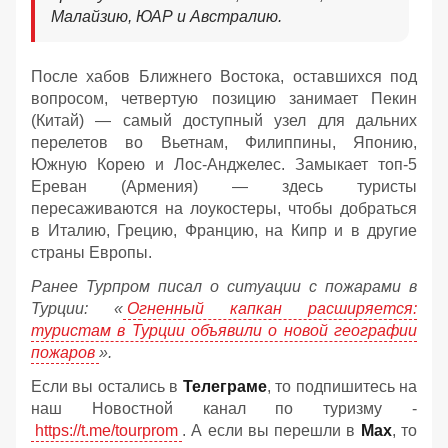
Малайзию, ЮАР и Австралию.
После хабов Ближнего Востока, оставшихся под
вопросом, четвертую позицию занимает Пекин
(Китай) — самый доступный узел для дальних
перелетов во Вьетнам, Филиппины, Японию,
Южную Корею и Лос-Анджелес. Замыкает топ-5
Ереван (Армения) — здесь туристы
пересаживаются на лоукостеры, чтобы добраться
в Италию, Грецию, Францию, на Кипр и в другие
страны Европы.
Ранее Турпром писал о ситуации с пожарами в
Турции: «
Огненный капкан расширяется:
туристам в Турции объявили о новой географии
пожаров
».
Если вы остались в
Телеграме
, то подпишитесь на
наш Новостной канал по туризму -
https://t.me/tourprom
. А если вы перешли в
Мах
, то