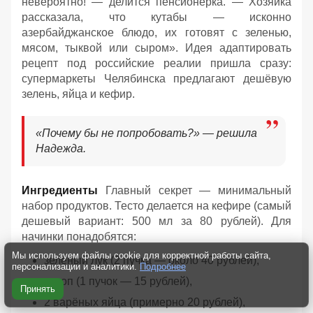
невероятно! — делится пенсионерка. — Хозяйка
рассказала, что кутабы — исконно
азербайджанское блюдо, их готовят с зеленью,
мясом, тыквой или сыром». Идея адаптировать
рецепт под российские реалии пришла сразу:
супермаркеты Челябинска предлагают дешёвую
зелень, яйца и кефир.
«Почему бы не попробовать?» — решила
Надежда.
Ингредиенты
Главный секрет — минимальный
набор продуктов. Тесто делается на кефире (самый
дешевый вариант: 500 мл за 80 рублей). Для
начинки понадобятся:
Мы используем файлы cookie для корректной работы сайта,
зелёный лук (2 пучка — около 40 рублей),
персонализации и аналитики.
Подробнее
укроп (1 пучок — 15 рублей),
Принять
2 варёных яйца (примерно 20 рублей),