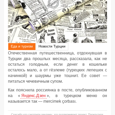
Еда и туризм
Новости Турции
Отечественная путешественница, отдохнувшая в
Турции два прошлых месяца, рассказала, как не
остаться голодным, если денег в кошельке
осталось мало, а от гёзлеме (турецких лепешек с
начинкой) и шаурмы уже тошнит. Ее совет —
питаться чечевичным супом.
Как пояснила россиянка в посте, опубликованном
на «
Яндекс.Дзен
», в турецком меню он
называется так — mercimek çorbası.
Спасибо что смотрите рекламу, это поддерживает проект. Прокрутите,