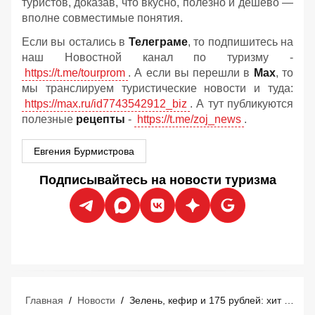
туристов, доказав, что вкусно, полезно и дёшево —
вполне совместимые понятия.
Если вы остались в
Телеграме
, то подпишитесь на
наш Новостной канал по туризму -
https://t.me/tourprom
. А если вы перешли в
Мах
, то
мы транслируем туристические новости и туда:
https://max.ru/id7743542912_biz
. А тут публикуются
полезные
рецепты
-
https://t.me/zoj_news
.
Евгения Бурмистрова
Подписывайтесь на новости туризма
Главная
/
Новости
/
Зелень, кефир и 175 рублей: хит сезона от туристки, которая замораживает кутабы