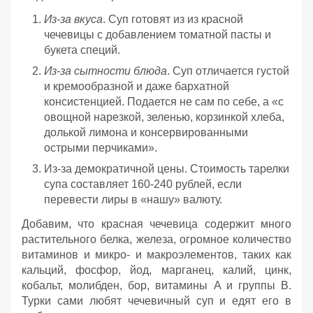
Из-за вкуса
. Суп готовят из из красной
чечевицы с добавлением томатной пасты и
букета специй.
Из-за сытности блюда
. Суп отличается густой
и кремообразной и даже бархатной
консистенцией. Подается не сам по себе, а «с
овощной нарезкой, зеленью, корзинкой хлеба,
долькой лимона и консервированными
острыми перчиками».
Из-за демократичной цены. Стоимость тарелки
супа составляет 160-240 рублей, если
перевести лиры в «нашу» валюту.
Добавим, что красная чечевица содержит много
растительного белка, железа, огромное количество
витаминов и микро- и макроэлементов, таких как
кальций, фосфор, йод, марганец, калий, цинк,
кобальт, молибден, бор, витамины A и группы B.
Турки сами любят чечевичный суп и едят его в