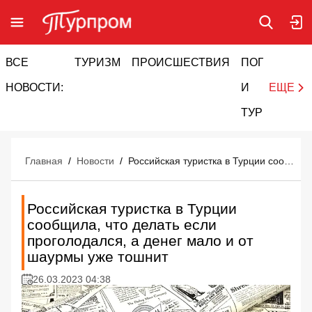
ВСЕ
ТУРИЗМ
ПРОИСШЕСТВИЯ
ПОГОДА
И
НОВОСТИ:
И
ЕЩЕ
ТУРИЗМ
Главная
/
Новости
/
Российская туристка в Турции сообщила, что делать если проголодался, а денег мало и от шаурмы уже тошнит
Российская туристка в Турции
сообщила, что делать если
проголодался, а денег мало и от
шаурмы уже тошнит
26.03.2023 04:38