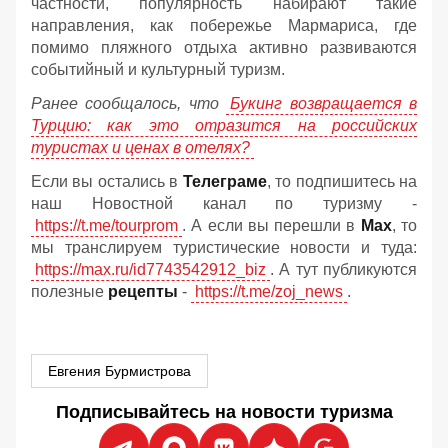
частности, популярность набирают такие
направления, как побережье Мармариса, где
помимо пляжного отдыха активно развиваются
событийный и культурный туризм.
Ранее сообщалось, что
Букинг возвращается в
Турцию: как это отразится на российских
туристах и ценах в отелях?
Если вы остались в
Телеграме
, то подпишитесь на
наш Новостной канал по туризму -
https://t.me/tourprom
. А если вы перешли в
Мах
, то
мы транслируем туристические новости и туда:
https://max.ru/id7743542912_biz
. А тут публикуются
полезные
рецепты
-
https://t.me/zoj_news
.
Евгения Бурмистрова
Подписывайтесь на новости туризма