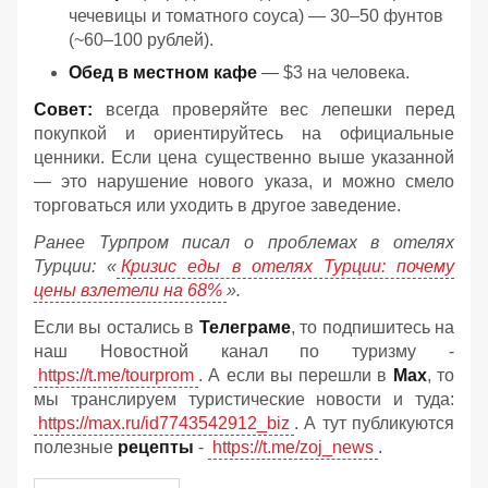
чечевицы и томатного соуса) — 30–50 фунтов
(~60–100 рублей).
Обед в местном кафе
— $3 на человека.
Совет:
всегда проверяйте вес лепешки перед
покупкой и ориентируйтесь на официальные
ценники. Если цена существенно выше указанной
— это нарушение нового указа, и можно смело
торговаться или уходить в другое заведение.
Ранее Турпром писал о проблемах в отелях
Турции: «
Кризис еды в отелях Турции: почему
цены взлетели на 68%
».
Если вы остались в
Телеграме
, то подпишитесь на
наш Новостной канал по туризму -
https://t.me/tourprom
. А если вы перешли в
Мах
, то
мы транслируем туристические новости и туда:
https://max.ru/id7743542912_biz
. А тут публикуются
полезные
рецепты
-
https://t.me/zoj_news
.