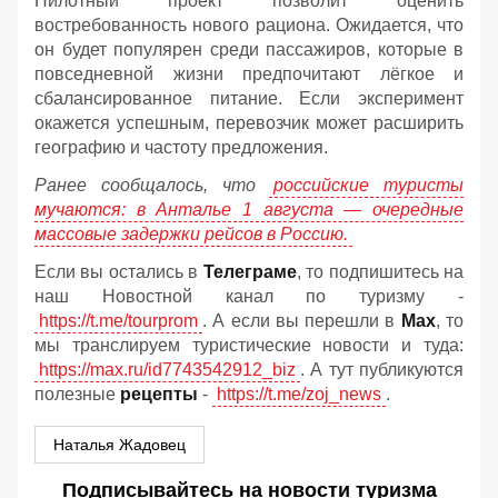
Пилотный проект позволит оценить
востребованность нового рациона. Ожидается, что
он будет популярен среди пассажиров, которые в
повседневной жизни предпочитают лёгкое и
сбалансированное питание. Если эксперимент
окажется успешным, перевозчик может расширить
географию и частоту предложения.
Ранее сообщалось, что
российские туристы
мучаются: в Анталье 1 августа — очередные
массовые задержки рейсов в Россию.
Если вы остались в
Телеграме
, то подпишитесь на
наш Новостной канал по туризму -
https://t.me/tourprom
. А если вы перешли в
Мах
, то
мы транслируем туристические новости и туда:
https://max.ru/id7743542912_biz
. А тут публикуются
полезные
рецепты
-
https://t.me/zoj_news
.
Наталья Жадовец
Подписывайтесь на новости туризма