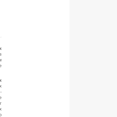
к
в
м
е
к
х
-
е
г
х
р