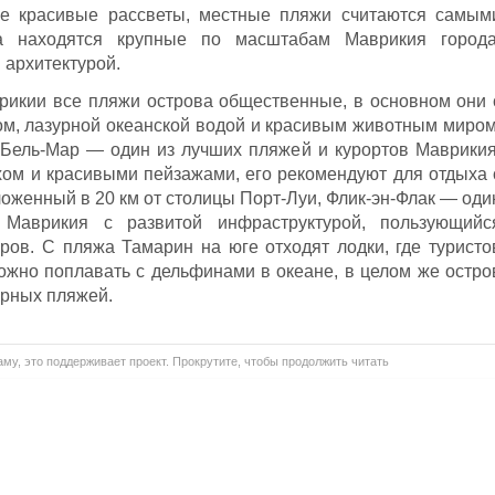
ые красивые рассветы, местные пляжи считаются самым
а находятся крупные по масштабам Маврикия города
 архитектурой.
врикии все пляжи острова общественные, в основном они 
м, лазурной океанской водой и красивым животным миром
 Бель-Мар — один из лучших пляжей и курортов Маврикия
ом и красивыми пейзажами, его рекомендуют для отдыха 
оженный в 20 км от столицы Порт-Луи, Флик-эн-Флак — оди
Маврикия с развитой инфраструктурой, пользующийс
ров. С пляжа Тамарин на юге отходят лодки, где туристо
можно поплавать с дельфинами в океане, в целом же остро
ярных пляжей.
му, это поддерживает проект. Прокрутите, чтобы продолжить читать