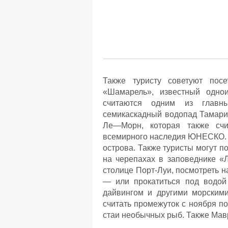
Также туристу советуют посе
«Шамарель», известный одно
считаются одним из главны
семикаскадный водопад Тамарин
Ле—Морн, которая также счи
всемирного наследия ЮНЕСКО. И
острова. Также туристы могут п
на черепахах в заповеднике «
столице Порт-Луи, посмотреть н
— или прокатиться под водой
дайвингом и другими морским
считать промежуток с ноября п
стаи необычных рыб. Также Мав