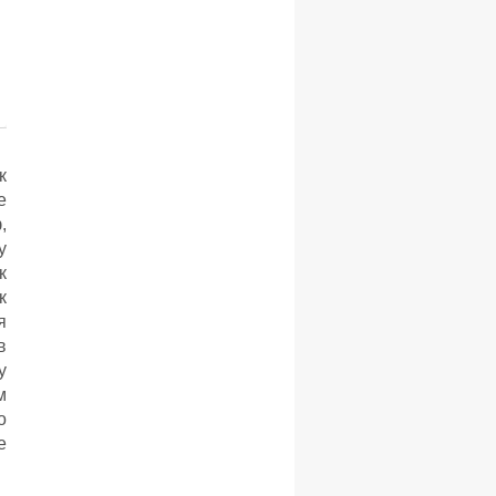
к
е
,
у
к
к
я
в
у
м
о
е