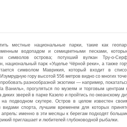
тить местные национальные парки, такие как геопар
именным водопадом и семицветными песками, которы
х символов острова; потухший вулкан Тру-о-Серф
, национальный парк «Ущелье Чёрной реки», а также гор
тается символом Маврикия, который входит в списо
зумрудную гору высотой 556 метров видно со многих точе
опробовать разнообразной экзотики — например, покататьс
Ла Ваниль», прогуляться по музеям и торговым центрам 
а диких зверей в парке Казело и пройтись по океанскому дн
 на подводном скутере. Остров в целом известен свои
и видами спорта, лучшим временем для которых принят
о апрель: именно в эти месяцы к берегам подходят больши
рикий приглашает и любителей глубоководной рыбалки.