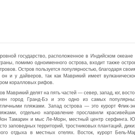
ровной государство, расположенное в Индийском океане 
страны, помимо одноименного острова, входит также остро
тровов. Остров пользуется популярностью, благодаря свои
он и у дайверов, так как Маврикий имеет вулканическо
ром коралловых рифов.
ов Маврикий делят на пять частей — север, запад, юг, восто
жен город Гранд-Бэ и это одно из самых популярны
отличными пляжами. Запад острова — это курорт Флик-эн
яжами, отдельно направление прославили красивейши
айон Тамарин и мыс Ле-Морн, местный центр серфинга. Ю
сто заповедных территорий, тростниковых плантаций, дики
ого отдыха в местных отелях. Восток, курорт Бель-Ма