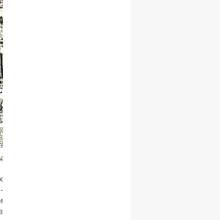
х
-
и
в