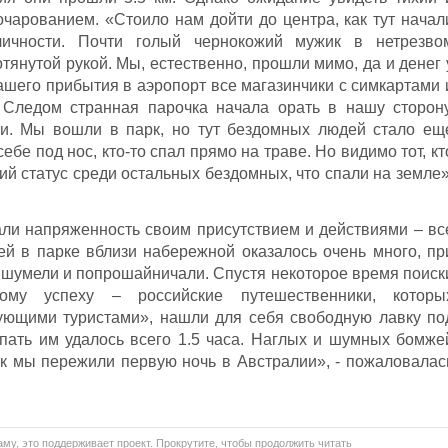
чарованием. «Стоило нам дойти до центра, как тут начал
личности. Почти голый чернокожий мужик в нетрезво
отянутой рукой. Мы, естественно, прошли мимо, да и денег 
 нашего прибытия в аэропорт все магазинчики с симкартами 
Следом странная парочка начала орать в нашу сторону
и. Мы вошли в парк, но тут бездомных людей стало ещ
себе под нос, кто-то спал прямо на траве. Но видимо тот, кт
кий статус среди остальных бездомных, что спали на земле»
али напряженность своим присутствием и действиями – вс
ей в парке вблизи набережной оказалось очень много, пр
а шумели и попрошайничали. Спустя некоторое время поиск
ому успеху – российские путешественники, которы
ющими туристами», нашли для себя свободную лавку по
пать им удалось всего 1.5 часа. Наглых и шумных бомже
ак мы пережили первую ночь в Австралии», - пожаловалас
му, это поддерживает проект. Прокрутите, чтобы продолжить читать