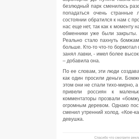
безлюдный парк сменилось разо
попадаться очень странные 
состоянии обратился к нам с пр
нас еще нет, так как к моменту
обменники уже были закрыты. 
Реально стало пахнуть бомжам
больше. Кто-то что-то бормотал 
занял лавки, - имел более высо
– добавила она.
По ее словам, эти люди создав
как один просили деньги. Бомж
этом они не спали тихо-мирно, 
привели россиян к маленьк
комментаторы прозвали «бомжу
огромным деревом. Однако пос
сменил утренний холод. «Кое-к
девушка.
Спасибо что смотрите рекла