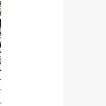
х
е
и
и