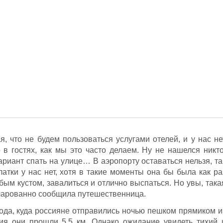
, что не будем пользоваться услугами отелей, и у нас не
 в гостях, как мы это часто делаем. Ну не нашелся никто
ариант спать на улице… В аэропорту оставаться нельзя, та
латки у нас нет, хотя в такие моменты она бы была как ра
бым кустом, завалиться и отлично выспаться. Но увы, така
очарованно сообщила путешественница.
рода, куда россияне отправились ночью пешком прямиком и
ния они прошли 5.5 км. Однако ожидание увидеть тихий 