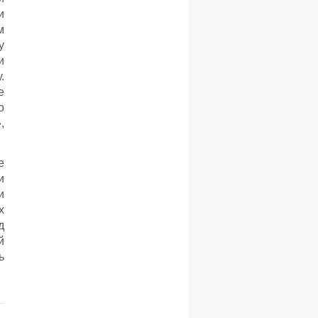
и
м
у
и
.
е
о
,
е
и
и
х
д
й
ь