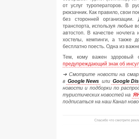
от услуг туроператоров. В р
рюкзачник. Как правило, свои п
без сторонней организации.
транспорта, используя любые в
автостоп. В качестве ночлега
хостелы, кемпинги, а также д
бесплатно поесть. Одна из важн
Тем, кому важен здоровый о
предупреждающий знак об инсул
➔ Смотрите новости на смар
в
Google News
или
Google Dis
новости и подборки по распро
туристических новостей на
Я
подписаться на наш Канал нов
Спасибо что смотрите рекла