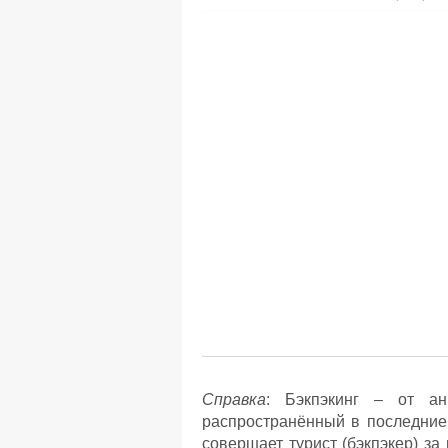
Справка
: Бэкпэкинг – от анг
распространённый в последние
совершает турист (бэкпэкер) з