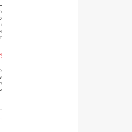
–
о
о
н
и
т
и
а
е
л
м