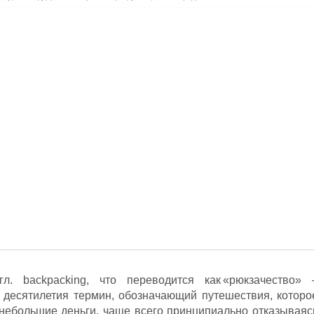
л. backpacking, что переводится как «рюкзачество» 
 десятилетия термин, обозначающий путешествия, которо
а небольшие деньги, чаще всего принципиально отказываяс