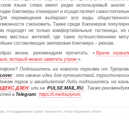
усском языке слово имеет редко используемый аналог 
оездки бэкпэкеры планируют и осуществляют самостоятельн
 Для перемещения выбирают все виды общественног
озможности сэкономить. Также среди бэкпекеров популяре
 им подходят не только комфортабельные гостиницы, но 
ома местных жителей, где такие путешественники могу
ейших составляющих экипировки бэкпэкера – рюкзак.
браз жизни, рекомендуем прочитать: «
Врачи назвал
ьте, который можно заметить утром
».
тфоне? Подпишитесь на новости туризма от Турпром
cover
: это свежие идеи для путешествий, туристически
дажам туров и авиабилетов! Либо подпишитесь на кана
НДЕКС.ДЗЕН
или на
PULSE.MAIL.RU
. Также рекомендуе
остей в
Telegram
:
https://t.me/tourprom
му, это поддерживает проект. Прокрутите, чтобы продолжить читать