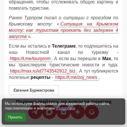
обращения, чтобы отслеживать общую картину и
помогать туристам.
Ранее Турпром писал о ситуации с проездом по
Крымскому мосту:
«
Ситуация на Крымском
мосту: как туристам проехать без задержек 4
августа
».
Если вы остались в
Телеграме
, то подпишитесь на
наш Новостной канал по туризму -
https://t.me/tourprom
. А если вы перешли в
Мах
, то
мы транслируем туристические новости и туда:
https://max.ru/id7743542912_biz
. А тут публикуются
полезные
рецепты
-
https://t.me/zoj_news
.
Евгения Бурмистрова
Подписывайтесь на новости туризма
Мы используем файлы cookie для корректной работы сайта,
персонализации и аналитики.
Подробнее
Принять