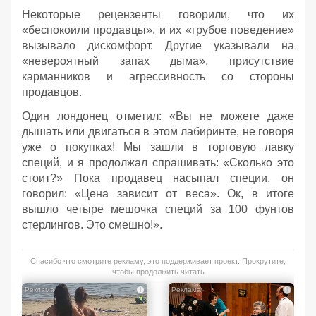
Некоторые рецензенты говорили, что их
«беспокоили продавцы», и их «грубое поведение»
вызывало дискомфорт. Другие указывали на
«невероятный запах дыма», присутствие
карманников и агрессивность со стороны
продавцов.
Один лондонец отметил: «Вы не можете даже
дышать или двигаться в этом лабиринте, не говоря
уже о покупках! Мы зашли в торговую лавку
специй, и я продолжал спрашивать: «Сколько это
стоит?» Пока продавец насыпал специи, он
говорил: «Цена зависит от веса». Ок, в итоге
вышло четыре мешочка специй за 100 фунтов
стерлингов. Это смешно!».
Спасибо что смотрите рекламу, это поддерживает проект. Прокрутите,
чтобы продолжить читать
i
i