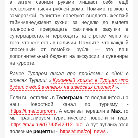
а затем своими руками лишают себя ещё
нескольких тысяч рублей дома. Помимо трюков с
заморозкой, туристам советуют внедрять жёсткий
тайм-менеджмент кухни: за неделю до вылета
полностью прекращать хаотичные закупки в
супермаркетах и переходить на строгое меню из
того, что уже есть в наличии. Помните, что каждый
спасённый от помойки рубль — это ваш
дополнительный бюджет на экскурсии и сувениры
на курорте.
Ранее Турпром писал про проблемы с едой в
отелях Турции: «
Кухонный кризис в Турции: что
будет с едой в отелях на шведских столах?
».
Если вы остались в
Телеграме
, то подпишитесь на
наш Новостной канал по туризму -
https://t.me/tourprom
. А если вы перешли в
Мах
, то
мы транслируем туристические новости и туда:
https://max.ru/id7743542912_biz
. А тут публикуются
полезные
рецепты
-
https://t.me/zoj_news
.