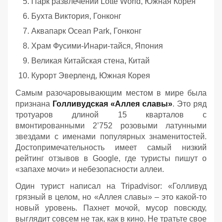
Парк развлечений Lotte World, Южная Корея
Бухта Виктория, Гонконг
Аквапарк Ocean Park, Гонконг
Храм Фусими-Инари-тайся, Япония
Великая Китайская стена, Китай
Курорт Эверленд, Южная Корея
Самым разочаровывающим местом в мире была
признана
Голливудская «Аллея славы»
. Это ряд
тротуаров длиной 15 кварталов с
вмонтированными 2’752 розовыми латунными
звездами с именами популярных знаменитостей.
Достопримечательность имеет самый низкий
рейтинг отзывов в Google, где туристы пишут о
«запахе мочи» и небезопасности аллеи.
Один турист написал на Tripadvisor: «Голливуд
грязный в целом, но «Аллея славы» – это какой-то
новый уровень. Пахнет мочой, мусор повсюду,
выглядит совсем не так, как в кино. Не тратьте свое