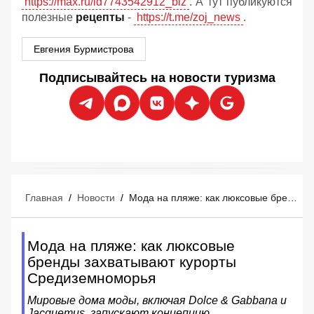
https://max.ru/id7743542912_biz
. А тут публикуются
полезные
рецепты
-
https://t.me/zoj_news
.
Евгения Бурмистрова
Подписывайтесь на новости туризма
Главная
/
Новости
/
Мода на пляже: как люксовые бренды захватывают курорты Средиземноморья
Мода на пляже: как люксовые
бренды захватывают курорты
Средиземноморья
Мировые дома моды, включая Dolce & Gabbana и
Jacquemus, запускают концепцию