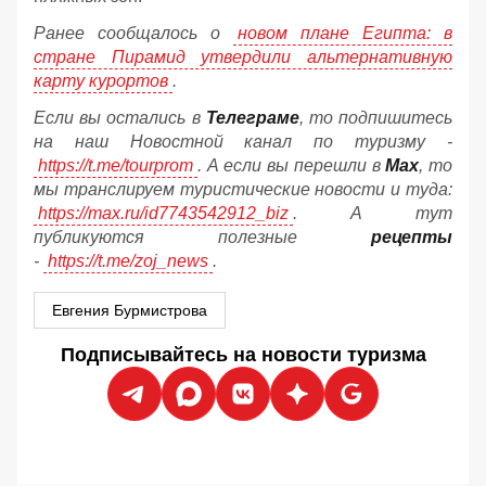
Ранее сообщалось о
новом плане Египта: в
стране Пирамид утвердили альтернативную
карту курортов
.
Если вы остались в
Телеграме
, то подпишитесь
на наш Новостной канал по туризму -
https://t.me/tourprom
. А если вы перешли в
Мах
, то
мы транслируем туристические новости и туда:
https://max.ru/id7743542912_biz
. А тут
публикуются полезные
рецепты
-
https://t.me/zoj_news
.
Евгения Бурмистрова
Подписывайтесь на новости туризма