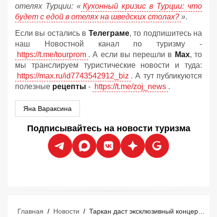
отелях Турции: «
Кухонный кризис в Турции: что
будет с едой в отелях на шведских столах?
».
Если вы остались в
Телеграме
, то подпишитесь на
наш Новостной канал по туризму -
https://t.me/tourprom
. А если вы перешли в
Мах
, то
мы транслируем туристические новости и туда:
https://max.ru/id7743542912_biz
. А тут публикуются
полезные
рецепты
-
https://t.me/zoj_news
.
Яна Вараксина
Подписывайтесь на новости туризма
Главная
/
Новости
/
Таркан даст эксклюзивный концерт в Мармарисе 29 августа: российские туристы уже покупают билеты