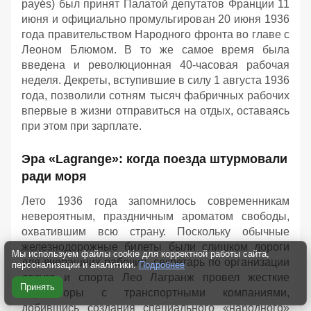
payés) был принят Палатой депутатов Франции 11
июня и официально промульгирован 20 июня 1936
года правительством Народного фронта во главе с
Леоном Блюмом. В то же самое время была
введена и революционная 40-часовая рабочая
неделя. Декреты, вступившие в силу 1 августа 1936
года, позволили сотням тысяч фабричных рабочих
впервые в жизни отправиться на отдых, оставаясь
при этом при зарплате.
Эра «Lagrange»: когда поезда штурмовали
ради моря
Лето 1936 года запомнилось современникам
невероятным, праздничным ароматом свободы,
охватившим всю страну. Поскольку обычные
железнодорожные билеты были слишком дороги
Мы используем файлы cookie для корректной работы сайта,
для вчерашних рабочих, секретарь по организации
персонализации и аналитики.
Подробнее
досуга и спорта Лео Лагранж провел жесткие
Принять
переговоры с транспортными компаниями,
добившись создания специального «народного»