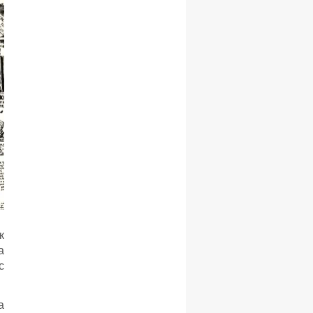
к
а
с
а