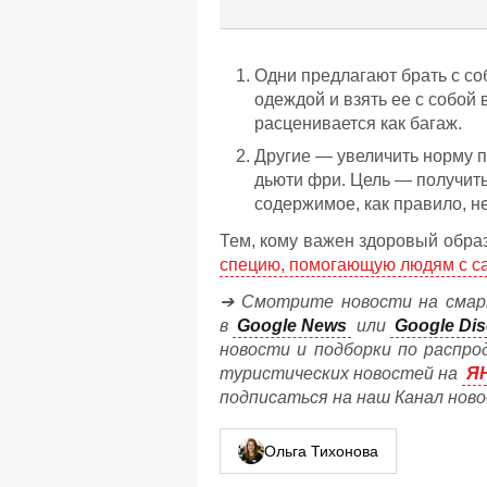
Одни предлагают брать с со
одеждой и взять ее с собой
расценивается как багаж.
Другие — увеличить норму п
дьюти фри. Цель — получить 
содержимое, как правило, н
Тем, кому важен здоровый образ
специю, помогающую людям с с
➔ Смотрите новости на смар
в
Google News
или
Google Dis
новости и подборки по распро
туристических новостей на
Я
подписаться на наш Канал нов
Ольга Тихонова