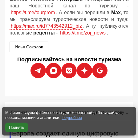
наш Новостной канал по туризму -
https://t.me/tourprom
. А если вы перешли в
Мах
, то
мы транслируем туристические новости и туда:
https://max.ru/id7743542912_biz
. А тут публикуются
полезные
рецепты
-
https://t.me/zoj_news
.
Илья Соколов
Подписывайтесь на новости туризма
Главная
/
Новости
/
Европа создает единую цифровую сеть для управления туристическими потоками
Мы используем файлы cookie для корректной работы сайта,
персонализации и аналитики.
Подробнее
Принять
Европа создает единую цифровую