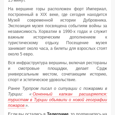
15 минут.
На вершине горы расположен форт Империал,
построенный в XIX веке, где сегодня находится
Музей современной истории Дубровника.
Экспозиция музея посвящена событиям войны за
независимость Хорватии в 1990-х годах и служит
важным историческим дополнением к
туристическому отдыху. Посещение музея
занимает около часа, а билеты для взрослых стоят
около 5 евро.
Вся инфраструктура вершины, включая рестораны
и смотровые площадки, делает Срдж
универсальным местом, сочетающим историю,
спорт и эстетическое удовольствие.
Ранее Турпром писал о ситуации с пожарами в
Турции: «
Огненный капкан расширяется:
туристам в Турции объявили о новой географии
пожаров
».
Если вы остались в
Телеграме
, то подпишитесь на