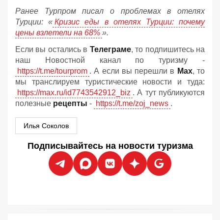
Ранее Турпром писал о проблемах в отелях
Турции: «
Кризис еды в отелях Турции: почему
цены взлетели на 68%
».
Если вы остались в
Телеграме
, то подпишитесь на
наш Новостной канал по туризму -
https://t.me/tourprom
. А если вы перешли в
Мах
, то
мы транслируем туристические новости и туда:
https://max.ru/id7743542912_biz
. А тут публикуются
полезные
рецепты
-
https://t.me/zoj_news
.
Илья Соколов
Подписывайтесь на новости туризма