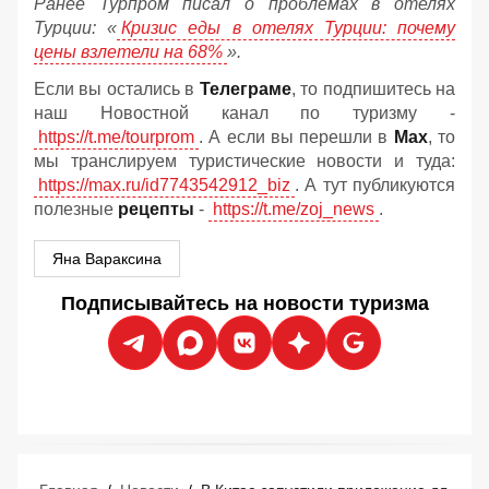
Ранее Турпром писал о проблемах в отелях
Турции: «
Кризис еды в отелях Турции: почему
цены взлетели на 68%
».
Если вы остались в
Телеграме
, то подпишитесь на
наш Новостной канал по туризму -
https://t.me/tourprom
. А если вы перешли в
Мах
, то
мы транслируем туристические новости и туда:
https://max.ru/id7743542912_biz
. А тут публикуются
полезные
рецепты
-
https://t.me/zoj_news
.
Яна Вараксина
Подписывайтесь на новости туризма