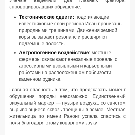
Ученые выделили два главных фактора,
спровоцировавших обрушение:
Тектонические сдвиги:
подстилающие
известняковые слои региона Исан пронизаны
природными трещинами. Движения земной
коры вызывают резонанс и расширяют
подземные полости.
Антропогенное воздействие:
местные
фермеры связывают внезапные провалы с
агрессивными взрывными и карьерными
работами на расположенном поблизости
каменном руднике.
Главная опасность в том, что предсказать момент
обрушения породы невозможно. Единственный
визуальный маркер — пузыри воздуха, со свистом
вырывающиеся сквозь трещины в земле. Местная
жительница по имени Ранонг успела спастись с
поля благодаря этому коварному звуку.