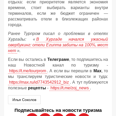
отдыха: если приоритетом является экономия
времени, стоит выбирать варианты внутри
терминалов, если же бюджет ограничен —
рассматривать отели в близлежащих районах
города.
Ранее Турпром писал о проблемах в отелях
Хургады: «
В Хургаде начался ужасный
овербукинг: отели Египта забиты на 100%, мест
нет
».
Если вы остались в
Телеграме
, то подпишитесь на
наш Новостной канал по туризму -
https://t.me/tourprom
. А если вы перешли в
Мах
, то
мы транслируем туристические новости и туда:
https://max.ru/id7743542912_biz
. А тут публикуются
полезные
рецепты
-
https://t.me/zoj_news
.
Илья Соколов
Подписывайтесь на новости туризма