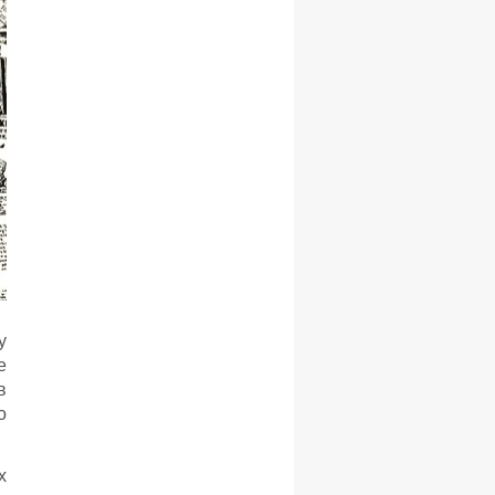
у
е
в
о
х