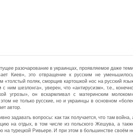
стущее разочарование в украинцах, проявляемое даже теми
ает Киев», это отвращение к русским не уменьшилось
ом «толстый поляк, сморщив картошкой нос на русский язык
 ним шезлонга», уверен, что «антирусизм», т.е., конечно
кой угрозы», он вскармливал с материнским молоком»
 этом не только русские, но и украинцы в основном «боле
ет автор.
вно задавать вопросы: как так получается, что там война, 
рцию на отдых, в том числе из польского Жешува, а такж
 на турецкой Ривьере. И при этом в большинстве своём н