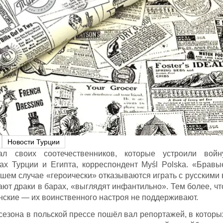
Новости Турции
ал своих соотечественников, которые устроили войн
ах Турции и Египта, корреспондент Myśl Polska. «Бравы
шем случае «героически» отказываются играть с русскими 
ают драки в барах, «выглядят инфантильно». Тем более, чт
нские — их воинственного настроя не поддерживают.
сезона в польской прессе пошёл вал репортажей, в которы