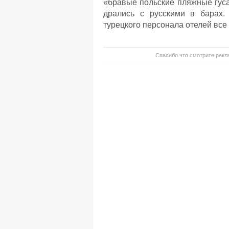
«бравые польские пляжные гуса
дрались с русскими в барах.
турецкого персонала отелей все
Спасибо что смотрите рекла