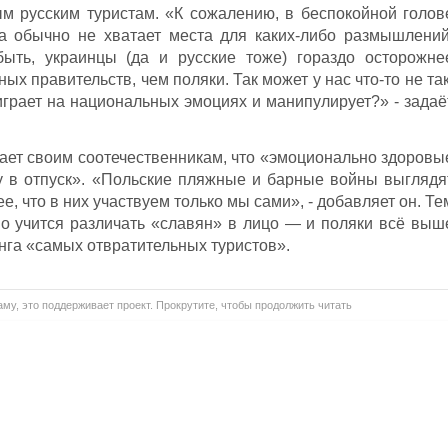
м русским туристам. «К сожалению, в беспокойной голов
ра обычно не хватает места для каких-либо размышлений
ыть, украинцы (да и русские тоже) гораздо осторожне
ых правительств, чем поляки. Так может у нас что-то не так
 играет на национальных эмоциях и манипулирует?» - задаё
ает своим соотечественникам, что «эмоционально здоровы
у в отпуск». «Польские пляжные и барные войны выглядя
, что в них участвуем только мы сами», - добавляет он. Те
о учится различать «славян» в лицо — и поляки всё выш
нга «самых отвратительных туристов».
му, это поддерживает проект. Прокрутите, чтобы продолжить читать