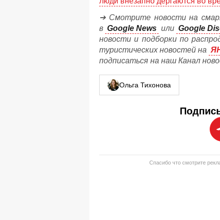
люди внезапно дергаются во вр
➔ Смотрите новости на смар
в
Google News
или
Google Dis
новости и подборки по распро
туристических новостей на
Я
подписаться на наш Канал нов
Ольга Тихонова
Подписы
Спасибо что смотрите рекла