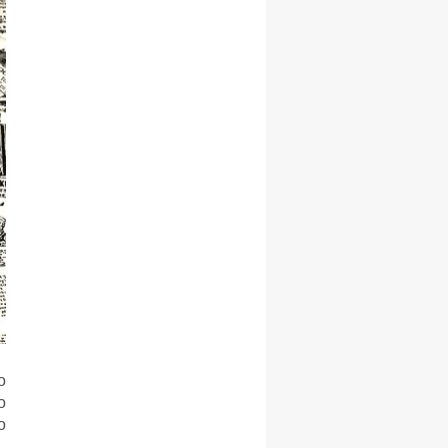
о
о
о