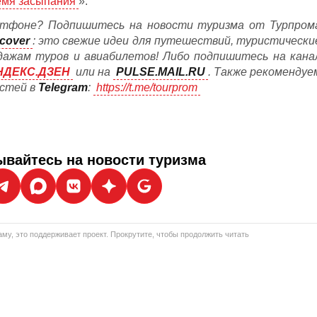
емя засыпания
».
тфоне? Подпишитесь на новости туризма от Турпром
cover
: это свежие идеи для путешествий, туристически
дажам туров и авиабилетов! Либо подпишитесь на кана
НДЕКС.ДЗЕН
или на
PULSE.MAIL.RU
. Также рекомендуе
остей в
Telegram
:
https://t.me/tourprom
вайтесь на новости туризма
му, это поддерживает проект. Прокрутите, чтобы продолжить читать