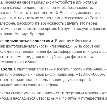
а FaceID на своём мобильном устройстве или хотя бы
оне в качестве дополнительной меры безопасности,
ется для бесконтактных платежей. Если злоумышленнику
 к данным, похитить их станет намного сложнее. ««Если вы
телефоне, рассмотрите возможность сделать это перед
ия может занять некоторое время. Ей нужно получить данные
 уточнил Мариус Бриедис.
не пользоваться соцсетями
. В местах с большим
 как достопримечательности или очереди, быть особенно
 блокировку телефона для фотографирования или доступа 
ротать время ожидания или публикации фото с места
ам много глаз и ушей.
пароли
. Совет специалиста — избегать простых комбинаци
ия или очевидный набор цифр, например, «1234», «0000».
мотреть возможность использования двухфакторной
альной защиты своего телефона.
ристы смогут уменьшить риски стать жертвами мошенников
гом, и насладиться безопасным и приятным путешествием