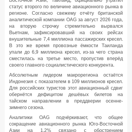
Восточной Азии, Таиланд, официально утратил
статус второго по величине авиационного рынка в
регионе. Согласно свежему отчёту британской
аналитической компании OAG за август 2026 года,
на вторую строчку стремительно вырвался
Вьетнам, зафиксировавший на своих рейсах
внушительные 7,4 миллиона пассажирских кресел.
В это же время провозные ёмкости Таиланда
упали до 6,9 миллиона кресел, из-за чего страна
сместилась на третье место, пропустив вперёд
своего главного социалистического конкурента.
Абсолютным лидером макрорегиона остаётся
Индонезия с показателем в 109 миллионов кресел.
Для российских туристов этот авиационный сдвиг
обернётся дефицитом дешёвых билетов на
тайском направлении в преддверии осенне-
зимнего сезона.
Аналитики OAG подчёркивают, что общее
сокращение авиационного рынка Юго-Восточной
Азии на 1,2% связано с обострением