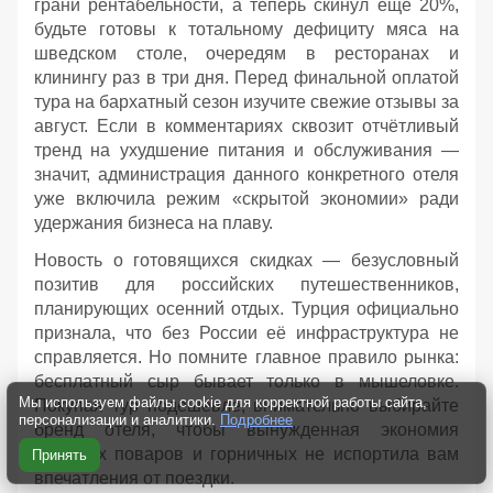
грани рентабельности, а теперь скинул ещё 20%,
будьте готовы к тотальному дефициту мяса на
шведском столе, очередям в ресторанах и
клинингу раз в три дня. Перед финальной оплатой
тура на бархатный сезон изучите свежие отзывы за
август. Если в комментариях сквозит отчётливый
тренд на ухудшение питания и обслуживания —
значит, администрация данного конкретного отеля
уже включила режим «скрытой экономии» ради
удержания бизнеса на плаву.
Новость о готовящихся скидках — безусловный
позитив для российских путешественников,
планирующих осенний отдых. Турция официально
признала, что без России её инфраструктура не
справляется. Но помните главное правило рынка:
бесплатный сыр бывает только в мышеловке.
Мы используем файлы cookie для корректной работы сайта,
Покупая тур подешевле, внимательно выбирайте
персонализации и аналитики.
Подробнее
бренд отеля, чтобы вынужденная экономия
турецких поваров и горничных не испортила вам
Принять
впечатления от поездки.