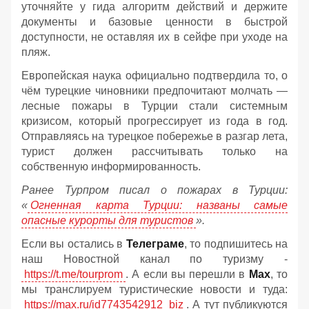
уточняйте у гида алгоритм действий и держите
документы и базовые ценности в быстрой
доступности, не оставляя их в сейфе при уходе на
пляж.
Европейская наука официально подтвердила то, о
чём турецкие чиновники предпочитают молчать —
лесные пожары в Турции стали системным
кризисом, который прогрессирует из года в год.
Отправляясь на турецкое побережье в разгар лета,
турист должен рассчитывать только на
собственную информированность.
Ранее Турпром писал о пожарах в Турции:
«
Огненная карта Турции: названы самые
опасные курорты для туристов
».
Если вы остались в
Телеграме
, то подпишитесь на
наш Новостной канал по туризму -
https://t.me/tourprom
. А если вы перешли в
Мах
, то
мы транслируем туристические новости и туда:
https://max.ru/id7743542912_biz
. А тут публикуются