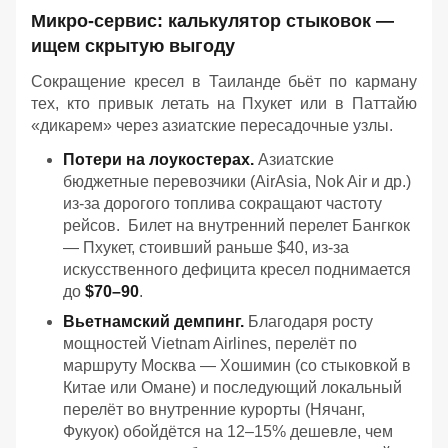
Микро-сервис: калькулятор стыковок —
ищем скрытую выгоду
Сокращение кресел в Таиланде бьёт по карману
тех, кто привык летать на Пхукет или в Паттайю
«дикарем» через азиатские пересадочные узлы.
Потери на лоукостерах.
Азиатские
бюджетные перевозчики (AirAsia, Nok Air и др.)
из-за дорогого топлива сокращают частоту
рейсов. Билет на внутренний перелет Бангкок
— Пхукет, стоивший раньше $40, из-за
искусственного дефицита кресел поднимается
до
$70–90
.
Вьетнамский демпинг.
Благодаря росту
мощностей Vietnam Airlines, перелёт по
маршруту Москва — Хошимин (со стыковкой в
Китае или Омане) и последующий локальный
перелёт во внутренние курорты (Нячанг,
Фукуок) обойдётся на 12–15% дешевле, чем