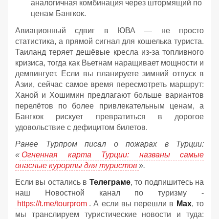
аналогичная комбинация через штормящий по
ценам Бангкок.
Авиационный сдвиг в ЮВА — не просто
статистика, а прямой сигнал для кошелька туриста.
Таиланд теряет дешёвые кресла из-за топливного
кризиса, тогда как Вьетнам наращивает мощности и
демпингует. Если вы планируете зимний отпуск в
Азии, сейчас самое время пересмотреть маршрут:
Ханой и Хошимин предлагают больше вариантов
перелётов по более привлекательным ценам, а
Бангкок рискует превратиться в дорогое
удовольствие с дефицитом билетов.
Ранее Турпром писал о пожарах в Турции:
«
Огненная карта Турции: названы самые
опасные курорты для туристов
».
Если вы остались в
Телеграме
, то подпишитесь на
наш Новостной канал по туризму -
https://t.me/tourprom
. А если вы перешли в
Мах
, то
мы транслируем туристические новости и туда: