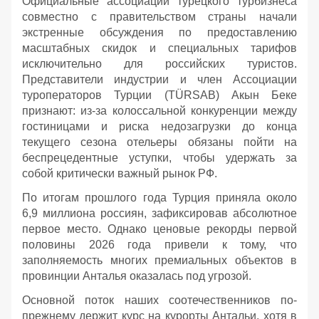
Официальные ассоциации турецкого турбизнеса
совместно с правительством страны начали
экстренные обсуждения по предоставлению
масштабных скидок и специальных тарифов
исключительно для российских туристов.
Представители индустрии и член Ассоциации
туроператоров Турции (TÜRSAB) Акын Беке
признают: из-за колоссальной конкуренции между
гостиницами и риска недозагрузки до конца
текущего сезона отельеры обязаны пойти на
беспрецедентные уступки, чтобы удержать за
собой критически важный рынок РФ.
По итогам прошлого года Турция приняла около
6,9 миллиона россиян, зафиксировав абсолютное
первое место. Однако ценовые рекорды первой
половины 2026 года привели к тому, что
заполняемость многих премиальных объектов в
провинции Анталья оказалась под угрозой.
Основной поток наших соотечественников по-
прежнему держит курс на курорты Антальи, хотя в