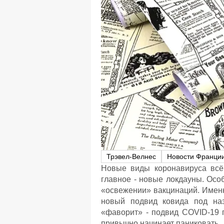
Трэвел-Велнес
Новости Франци
Новые виды коронавируса всё
главное - новые локдауны. Осо
«освежении» вакцинаций. Именн
новый подвид ковида под на
«фаворит» - подвид COVID-19 
привычно начинает паниковать.