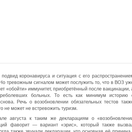
 подвид коронавируса и ситуация с его распространение
Но тревожным сигналом может послужить то, что в ВОЗ уж
ет «обойти» иммунитет, приобретённый после вакцинации, 
ереболевших больных. То есть как минимум историю 
 снова. Речь о возобновлении обязательных тестов такж
то не может не встревожить туризм.
але августа к таким же декларациям о «возобновлени
щий фаворит — вариант «эрис», который также вызва
огда также звучали декларации, что основная её причина 