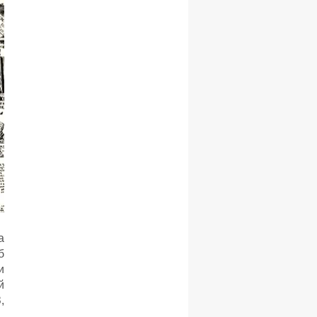
а
б
и
й
,