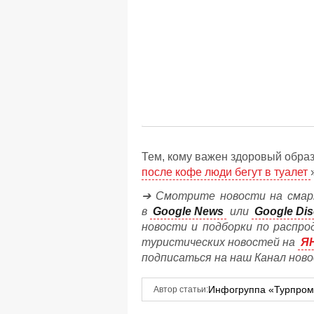
Тем, кому важен здоровый образ
после кофе люди бегут в туалет
➔ Смотрите новости на смар
в
Google News
или
Google Dis
новости и подборки по распро
туристических новостей на
Я
подписаться на наш Канал нов
Инфогруппа «Турпро
Автор статьи: