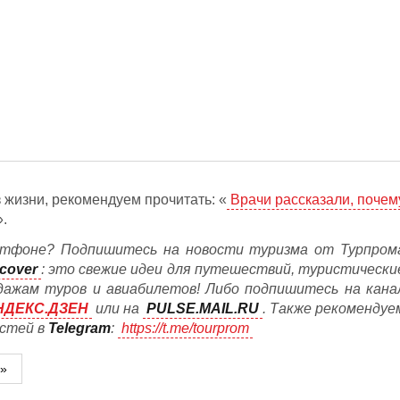
 жизни, рекомендуем прочитать: «
Врачи рассказали, почем
».
тфоне? Подпишитесь на новости туризма от Турпром
cover
: это свежие идеи для путешествий, туристически
дажам туров и авиабилетов! Либо подпишитесь на кана
НДЕКС.ДЗЕН
или на
PULSE.MAIL.RU
. Также рекомендуе
остей в
Telegram
:
https://t.me/tourprom
м»