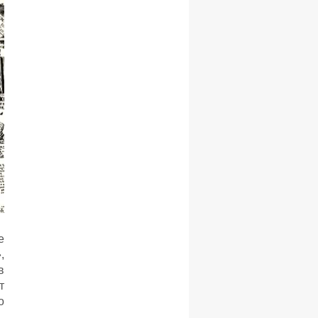
е
,
в
т
о