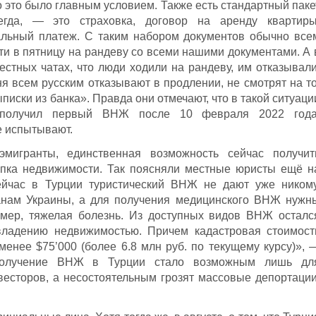
о это было главным условием. Также есть стандартный паке
егда, — это страховка, договор на аренду квартиры
льный платеж. С таким набором документов обычно все
и в пятницу на рандеву со всеми нашими документами. А 
стных чатах, что люди ходили на рандеву, им отказывали
ня всем русским отказывают в продлении, не смотрят на то
ыписки из банка». Правда они отмечают, что в такой ситуаци
о получил первый ВНЖ после 10 февраля 2022 года
е испытывают.
мигранты, единственная возможность сейчас получит
пка недвижимости. Так поясняли местные юристы ещё н
ейчас в Турции туристический ВНЖ не дают уже никому
анам Украины, а для получения медицинского ВНЖ нужн
имер, тяжелая болезнь. Из доступных видов ВНЖ осталс
владению недвижимостью. Причем кадастровая стоимост
енее $75’000 (более 6.8 млн руб. по текущему курсу)», 
 получение ВНЖ в Турции стало возможным лишь дл
весторов, а несостоятельным грозят массовые депортации