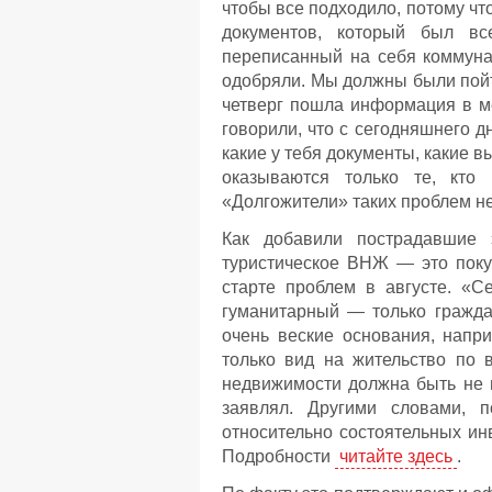
чтобы все подходило, потому чт
документов, который был вс
переписанный на себя коммуна
одобряли. Мы должны были пойт
четверг пошла информация в ме
говорили, что с сегодняшнего д
какие у тебя документы, какие в
оказываются только те, кт
«Долгожители» таких проблем н
Как добавили пострадавшие э
туристическое ВНЖ — это поку
старте проблем в августе. «С
гуманитарный — только гражд
очень веские основания, напр
только вид на жительство по 
недвижимости должна быть не м
заявлял. Другими словами,
относительно состоятельных ин
Подробности
читайте здесь
.