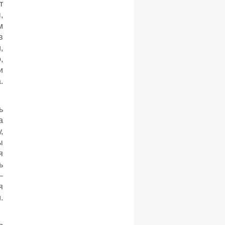
т
,
м
в
,
,
и
.
ь
а
,
ы
я
ь
—
я
.