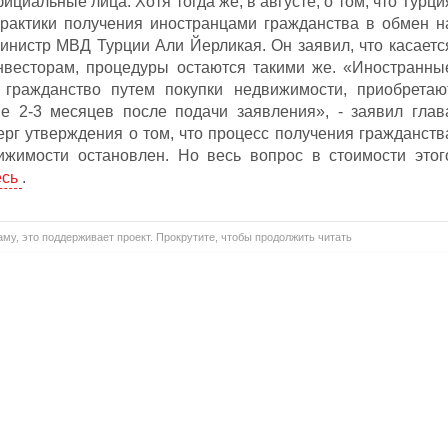
циальные лица. Хотя тогда же, в августе, о том, что Турци
практики получения иностранцами гражданства в обмен н
инистр МВД Турции Али Йерликая. Он заявил, что касаетс
нвесторам, процедуры остаются такими же. «Иностранны
гражданство путем покупки недвижимости, приобретаю
ие 2-3 месяцев после подачи заявления», - заявил глав
ерг утверждения о том, что процесс получения гражданств
ижимости остановлен. Но весь вопрос в стоимости этог
есь
.
му, это поддерживает проект. Прокрутите, чтобы продолжить читать